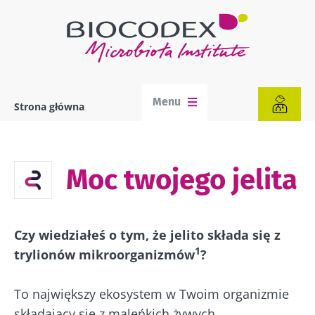
Przejdź
do
treści
Menu
Strona główna
Ścieżka
nawigacyjna
Moc twojego jelita
Czy wiedziałeś o tym, że jelito składa się z
1
trylionów mikroorganizmów
?
To największy ekosystem w Twoim organizmie
składający się z maleńkich żywych