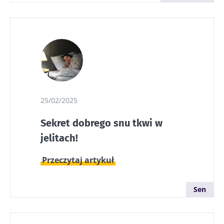
bada
popularności
są dobre dla
wśród mi...
mikrobioty. Od
Przec
prawie stu ...
artyk
Dowiedz się
więcej
Dowiedz się
więcej
25/02/2025
Sekret dobrego snu tkwi w
jelitach!
Przeczytaj artykuł
Sen