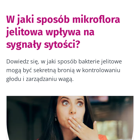
Prebiotyki: najważniejsze, co trzeba
Rak żołądka
wiedzieć
W jaki sposób mikroflora
Celiakia
Co jeść, żeby mieć zrównoważoną
Otyłość
mikrobiotę?
jelitowa wpływa na
Przeszczep mikrobioty kałowej
sygnały sytości?
Dowiedz się, w jaki sposób bakterie jelitowe
mogą być sekretną bronią w kontrolowaniu
głodu i zarządzaniu wagą.