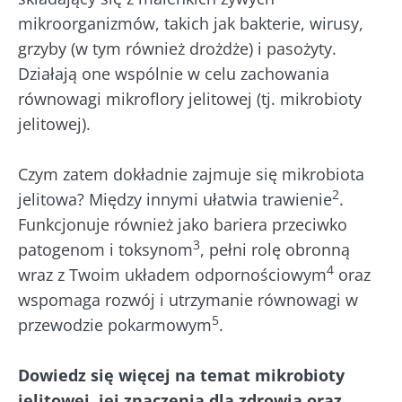
mikroorganizmów, takich jak bakterie, wirusy,
grzyby (w tym również drożdże) i pasożyty.
Działają one wspólnie w celu zachowania
równowagi mikroflory jelitowej (tj. mikrobioty
jelitowej).
Czym zatem dokładnie zajmuje się mikrobiota
2
jelitowa? Między innymi ułatwia trawienie
.
Funkcjonuje również jako bariera przeciwko
3
patogenom i toksynom
, pełni rolę obronną
4
wraz z Twoim układem odpornościowym
oraz
wspomaga rozwój i utrzymanie równowagi w
5
przewodzie pokarmowym
.
Dowiedz się więcej na temat mikrobioty
jelitowej, jej znaczenia dla zdrowia oraz