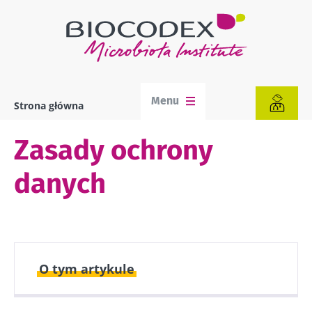
Przejdź
do
treści
Menu
Strona główna
Ścieżka
nawigacyjna
Zasady ochrony
danych
O tym artykule