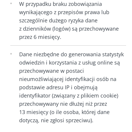
mikrobioty. Od
Przec
W przypadku braku zobowiązania
prawie stu ...
artyk
Dowiedz się
wynikającego z przepisów prawa lub
więcej
Dowiedz się
szczególnie dużego ryzyka dane
więcej
z dzienników (logów) są przechowywane
przez 6 miesięcy.
Dane niezbędne do generowania statystyk
odwiedzin i korzystania z usług online są
przechowywane w postaci
nieumożliwiającej identyfikacji osób na
podstawie adresu IP i obejmują
identyfikator (związany z plikiem cookie)
przechowywany nie dłużej niż przez
13 miesięcy (o ile osoba, której dane
dotyczą, nie zgłosi sprzeciwu).