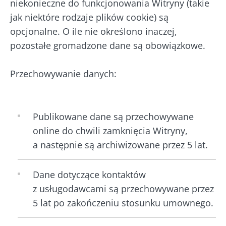
niekonieczne do funkcjonowania Witryny (takie
* Pole obowiązkowe
jak niektóre rodzaje plików cookie) są
Zostać przekierowany
Chcę zaprenumerować inne wiadomości z
opcjonalne. O ile nie określono inaczej,
BMI 20-35
Biocodexu
Pobyt na stronie internetowej Instytutu
pozostałe gromadzone dane są obowiązkowe.
Microbiota BioCodex
Więcej informacji
Zapoznałem się i akceptuję
ogólne warunki
Przechowywanie danych:
korzystania
i
polityka ochrony danych
osobowych
Biocodex Microbiota Institute.
Kefir –
Jogurty –
* Pole obowiązkowe
naturalny
wspaniali
Publikowane dane są przechowywane
sprzymierzeniec
sprzymierzeńcy
BMI 20-35
online do chwili zamknięcia Witryny,
mikrobioty?
mikrobiomu
a następnie są archiwizowane przez 5 lat.
jelitowego
23/07
Lekko musujący,
kwaskowaty i
Jogurt, serek
Dane dotyczące kontaktów
Mikro
naturalnie
czy skyr –
a pło
z usługodawcami są przechowywane przez
bogaty w żywe
wszystkie te
– now
mikroorganizmy
przysmaki mają
5 lat po zakończeniu stosunku umownego.
kieru
kefir zyskuje na
wspólną cechę:
bada
popularności
są dobre dla
wśród mi...