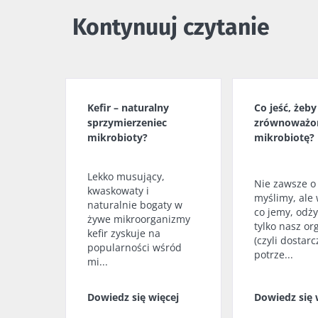
kefir zyskuje 
Kontynuuj czytanie
popularności 
mi...
Dowiedz się w
Kefir – naturalny
Co jeść, żeb
sprzymierzeniec
zrównoważo
mikrobioty?
mikrobiotę?
Lekko musujący,
Nie zawsze o
kwaskowaty i
myślimy, ale 
naturalnie bogaty w
co jemy, odży
żywe mikroorganizmy
tylko nasz o
kefir zyskuje na
(czyli dostar
popularności wśród
potrze...
mi...
Dowiedz się więcej
Dowiedz się 