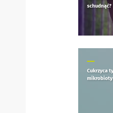
schudnąć?
Facebook
Twitter
Mail
Cukrzyca ty
mikrobioty 