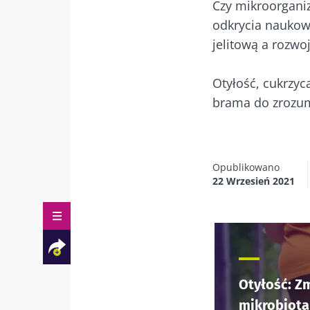
Czy mikroorgani
odkrycia naukow
jelitową a rozw
Otyłość, cukrzyc
brama do zrozum
Opublikowano
22 Wrzesień 2021
Otyłość: Z
mikrobiot