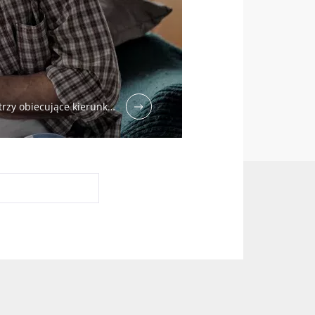
ony danych
ential”, aby
 trzy obiecujące kierunk…
ony danych
6
a a płodność