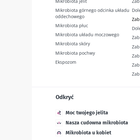
Mikrobiota jelit
Zab
Mikrobiota górnego odcinka układu
Dol
oddechowego
Zab
Mikrobiota płuc
Dol
Mikrobiota układu moczowego
Zab
Mikrobiota skóry
Zab
Mikrobiota pochwy
Zab
Ekspozom
Zab
Zab
Odkryć
Moc twojego jelita
Nasza cudowna mikrobiota
Mikrobiota u kobiet