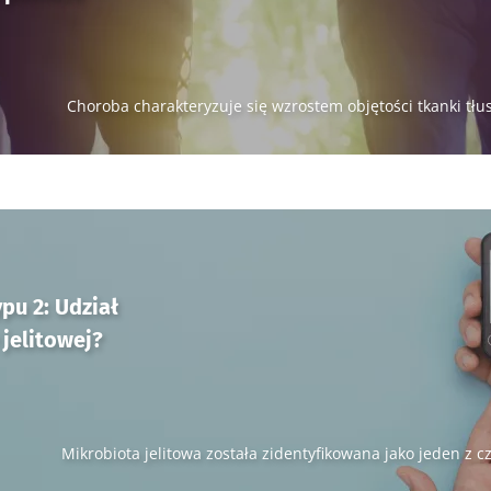
Choroba charakteryzuje się wzrostem objętości tkanki tłu
pu 2: Udział
jelitowej?
Mikrobiota jelitowa została zidentyfikowana jako jeden z