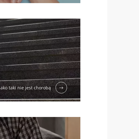
ential”, aby
ako taki nie jest chorobą