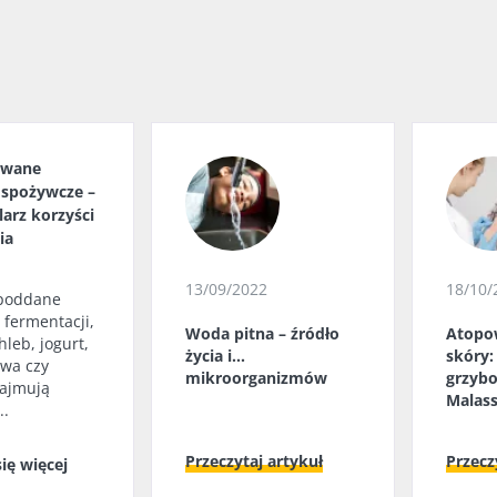
erunek
 artykuł
owane
 spożywcze –
larz korzyści
ia
13/09/2022
18/10/
 poddane
 fermentacji,
Woda pitna – źródło
Atopo
hleb, jogurt,
życia i...
skóry:
ywa czy
mikroorganizmów
grzybo
zajmują
Malass
..
Przeczytaj artykuł
Przecz
ię więcej