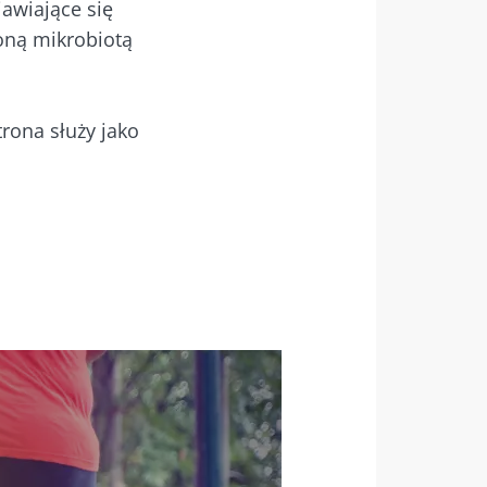
awiające się
oną mikrobiotą
trona służy jako