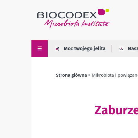
Przejdź
do
treści
Moc twojego jelita
Nas
Strona główna
Mikrobiota i powiązan
Ścieżka
nawigacyjna
Zaburz