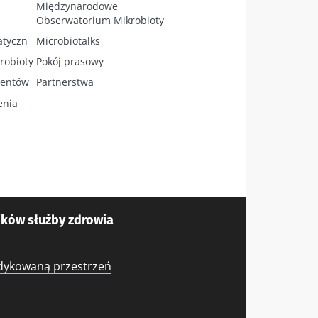
Międzynarodowe
Obserwatorium Mikrobioty
atyczn
Microbiotalks
robioty
Pokój prasowy
jentów
Partnerstwa
enia
ków służby zdrowia
edykowaną przestrzeń