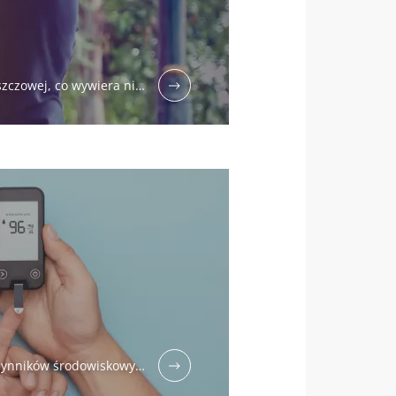
szczowej, co wywiera ni…
 czynników środowiskowy…