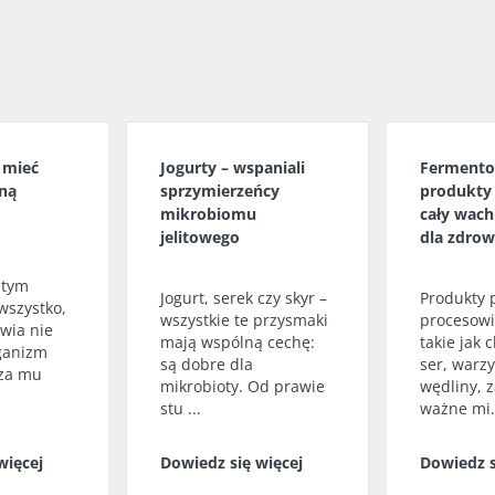
– nowy ki
na
są dobre dla
badań
wśród
mikrobioty. Od prawie
stu ...
Przeczytaj
ięcej
Dowiedz się więcej
y mieć
Jogurty – wspaniali
Ferment
ną
sprzymierzeńcy
produkty
mikrobiomu
cały wach
jelitowego
dla zdrow
 tym
Jogurt, serek czy skyr –
Produkty
wszystko,
wszystkie te przysmaki
procesowi
wia nie
mają wspólną cechę:
takie jak c
rganizm
są dobre dla
ser, warz
cza mu
mikrobioty. Od prawie
wędliny, 
stu ...
ważne mi.
więcej
Dowiedz się więcej
Dowiedz s