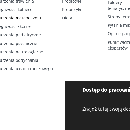
urzenia trawienia
Probiotyki
Foldery
tematyczne
egliwości kobiece
Prebiotyki
Strony tem
urzenia metabolizmu
Dieta
Pytania mik
egliwości skórne
Opinie pac
urzenia pediatryczne
Punkt widz
urzenia psychiczne
ekspertów
urzenia neurologiczne
urzenia oddychania
urzenia układu moczowego
Dostęp do pracowni
Znajdź tutaj swoją d