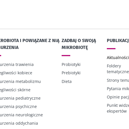
ROBIOTA I POWIĄZANE Z NIĄ
ZADBAJ O SWOJĄ
PUBLIKACJ
BURZENIA
MIKROBIOTĘ
Aktualności
urzenia trawienia
Probiotyki
Foldery
tematyczne
egliwości kobiece
Prebiotyki
Strony tem
urzenia metabolizmu
Dieta
Pytania mik
egliwości skórne
Opinie pac
urzenia pediatryczne
Punkt widz
urzenia psychiczne
ekspertów
urzenia neurologiczne
urzenia oddychania