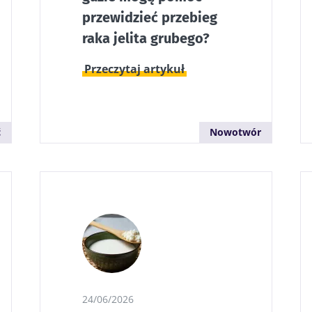
przewidzieć przebieg
raka jelita grubego?
Przeczytaj artykuł
ć
Nowotwór
24/06/2026