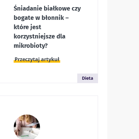
Śniadanie białkowe czy
bogate w błonnik –
które jest
korzystniejsze dla
mikrobioty?
ential”, aby
Przeczytaj artykuł
Dieta
ony danych
ential”, aby