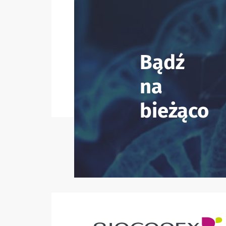
Bądź
na
bieżąco