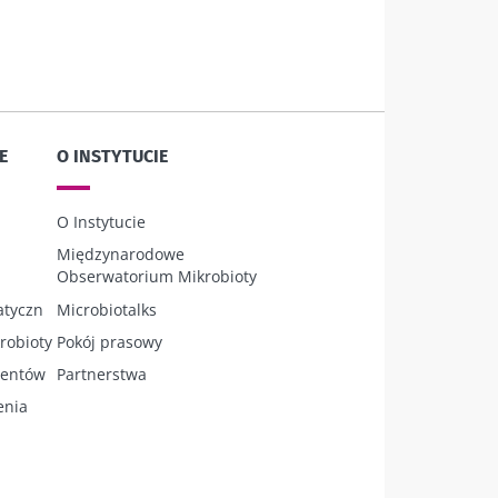
E
O INSTYTUCIE
O Instytucie
Międzynarodowe
Obserwatorium Mikrobioty
atyczn
Microbiotalks
robioty
Pokój prasowy
jentów
Partnerstwa
enia