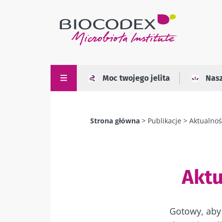
Przejdź
do
treści
Moc twojego jelita
Nas
Strona główna
Publikacje
Aktualnoś
Ścieżka
nawigacyjna
Aktu
Gotowy, aby 