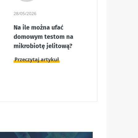
28/05/2026
Na ile można ufać
ony danych
domowym testom na
mikrobiotę jelitową?
Przeczytaj artykuł
6
a a płodność
erunek
 artykuł