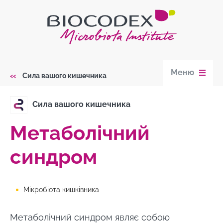
Skip
to
main
content
Меню
Сила вашого кишечника
Breadcrumb
Сила вашого кишечника
Метаболічний
синдром
Мікробіота кишківника
Метаболічний синдром являє собою