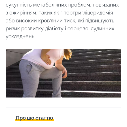
сукупність метаболічних проблем, пов'язаних
з ожирінням, таких як гіпертригліцеридемія
або високий кров'яний тиск, які підвищують
ризик розвитку діабету і серцево-судинних
ускладнень.
Про цю статтю