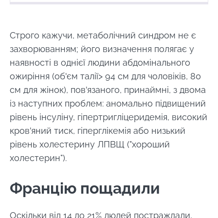
Створений
Оновлений
30 March 2023
24 February 2025
Строго кажучи, метаболічний синдром не є
захворюванням; його визначення полягає у
наявності в однієї людини абдомінального
ожиріння (об'єм талії> 94 см для чоловіків, 80
см для жінок), пов'язаного, принаймні, з двома
із наступних проблем: аномально підвищений
рівень інсуліну, гіпертригліцеридемія, високий
кров'яний тиск, гіперглікемія або низький
рівень холестерину ЛПВЩ ("хороший
холестерин").
Францію пощадили
Оскільки від 14 до 21% людей постраждали,