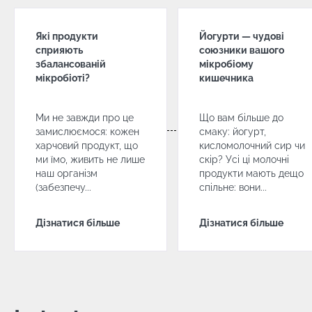
Malassezia
мікробіо
Прочитати
Прочитати
Прочита
статтю
статтю
статтю
Які продукти
Йогурти — чудові
сприяють
союзники вашого
збалансованій
мікробіому
мікробіоті?
кишечника
Ми не завжди про це
Що вам більше до
замислюємося: кожен
смаку: йогурт,
харчовий продукт, що
кисломолочний сир чи
ми їмо, живить не лише
скір? Усі ці молочні
наш організм
продукти мають дещо
(забезпечу...
спільне: вони...
Дізнатися більше
Дізнатися більше