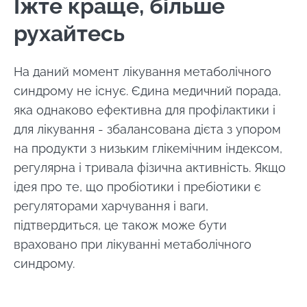
Їжте краще, більше
Залишайся з нами !
рухайтесь
Приєднуйтесь до спільноти Microbiota та
На даний момент лікування метаболічного
отримайте \ Essentials \ "раз на місяць,
синдрому не існує. Єдина медичний порада,
щоб бути в курсі останніх новин про
яка однаково ефективна для профілактики і
мікробіоти".
для лікування - збалансована дієта з упором
на продукти з низьким глікемічним індексом,
Будьте в курсі
регулярна і тривала фізична активність. Якщо
ідея про те, що пробіотики і пребіотики є
Приєднуйтесь до спільноти Microbiota та
регуляторами харчування і ваги,
отримайте раз на місяць "найважливіший",
Я хотів би підписатися на отримання інших
підтвердиться, це також може бути
щоб бути в курсі останніх новин про
новин з BioCodex
враховано при лікуванні метаболічного
Перенаправлення
Microbiota.
синдрому.
Я прочитав і приймаю
GTU
і
політику
захисту даних
Інституту мікробіоти
Ви збираєтеся перенаправити і залишити
Biocodex.