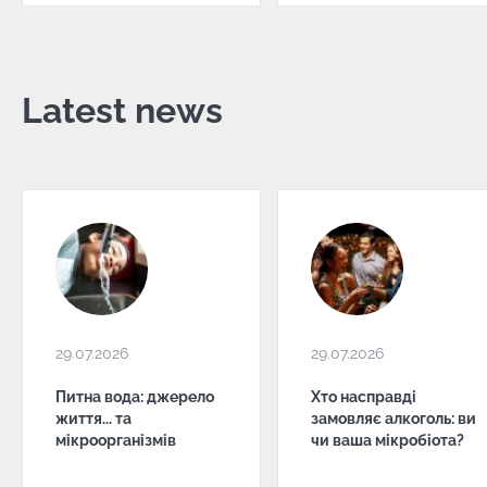
Latest news
29.07.2026
29.07.2026
Питна вода: джерело
Хто насправді
життя... та
замовляє алкоголь: ви
мікроорганізмів
чи ваша мікробіота?