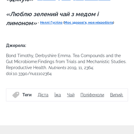
захисту даних
Інституту мікробіоти
Ви збираєтеся перенаправити і залишити
Biocodex.
«Люблю зелений чай з медом і
наш веб -сайт
лимоном»
-
Неллі Густіло
(
Моє здоров’я, моя мікробіота
)
* Обов'язкові поля
Перенаправляти
BMI 20-35
Я хотів би підписатися на отримання інших
Джерела:
Old
новин з BioCodex
Залишайтеся на веб -сайті Інституту мікробіоти
Explore
sources
BioCodex
Bond Timothy, Derbyshire Emma. Tea Compounds and the
Я прочитав і приймаю
GTU
і
політику
Gut Microbiome:Findings from Trials and Mechanistic Studies.
захисту даних
Інституту мікробіоти
Reproductive Health.
Nutrients
2019, 11, 2364;
doi:10.3390/nu11102364
Biocodex.
Чи справді
кефір —
* Обов'язкові поля
природний
Теги
Дієта
Їжа
Чай
Поліфеноли
Випий.
ак
союзник нашої
BMI 20-35
мікробіоти?
29.07.2026
29.07.
Злегка
Питна вода:
Атопі
шипучий, з
джерело
дерма
приємною
життя... та
захис