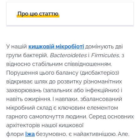
Про цю статтю
Створений
Оновлений
17 April 2024
07 November 2025
У нашій
кишковій мікробіоті
домінують дві
групи бактерій,
Bacteroidetes
і
Firmicutes
, з
відносно стабільним співвідношенням.
Порушення цього балансу (дисбактеріоз)
відкриває шлях до розвитку різноманітних
захворювань (запальних або інфекційних) і
навіть ожиріння. І навпаки, збалансований
мікробний склад є ключовим елементом
гарного самопочуття людини. Серед основних
архітекторів нашої кишкової
флори
їжа
безумовно, є найактивнішою. Але,