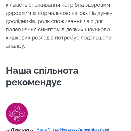
кількість споживання потрібна здоровим
дорослим із нормальною вагою. На думку
дослідників, роль споживання чаю для
Залишайся з нами !
полегшення симптомів деяких шлунково-
кишкових розладів потребує подальшого
Приєднуйтесь до спільноти Microbiota та
аналізу.
отримайте \ Essentials \ "раз на місяць,
щоб бути в курсі останніх новин про
мікробіоти".
Наша спільнота
рекомендує
Будьте в курсі
Приєднуйтесь до спільноти Microbiota та
отримайте раз на місяць "найважливіший",
Я хотів би підписатися на отримання інших
щоб бути в курсі останніх новин про
новин з BioCodex
Перенаправлення
Microbiota.
Я прочитав і приймаю
GTU
і
політику
«Дякую»
-
Марта Пінеда
(
Моє здоров’я, моя мікробіота
)