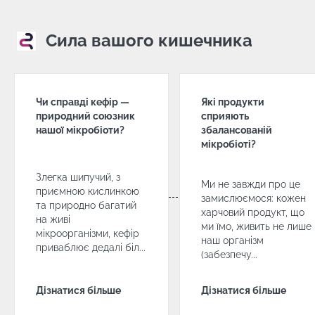
кислинкою та
мікроорганізмів
шкіри 
природно
грибк
багатий на
Сила вашого кишечника
живі
Malass
Прочитати
Прочи
мікроорганізми,
статтю
статт
кефір
приваблює
дедалі біл...
Чи справді кефір —
Які продукти
природний союзник
сприяють
Дізнатися
нашої мікробіоти?
збалансованій
більше
мікробіоті?
Злегка шипучий, з
Ми не завжди про це
приємною кислинкою
замислюємося: кожен
та природно багатий
харчовий продукт, що
на живі
ми їмо, живить не лише
мікроорганізми, кефір
наш організм
приваблює дедалі біл...
(забезпечу...
Дізнатися більше
Дізнатися більше