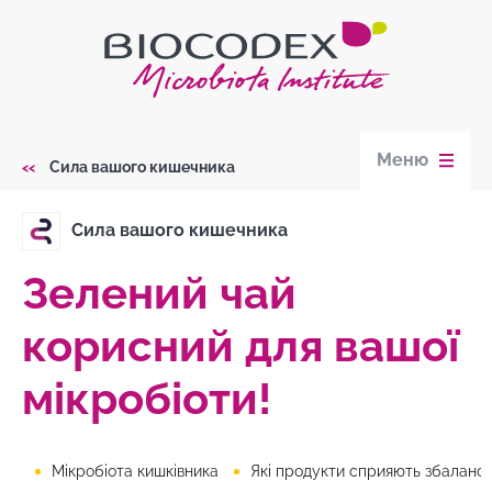
Skip
to
main
content
Меню
Сила вашого кишечника
Breadcrumb
Сила вашого кишечника
Зелений чай
корисний для вашої
мікробіоти!
Мікробіота кишківника
Які продукти сприяють збалансованій мікробіот