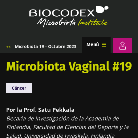
Pasar
al
contenido
principal
Menú
Microbiota 19 - Octubre 2023
Sobrescribir
enlaces
de
Microbiota Vaginal #19
ayuda
a
la
navegación
Cáncer
Por la Prof. Satu Pekkala
Becaria de investigación de la Academia de
Finlandia, Facultad de Ciencias del Deporte y la
Salud, Universidad de Jyväskylä, Finlandia