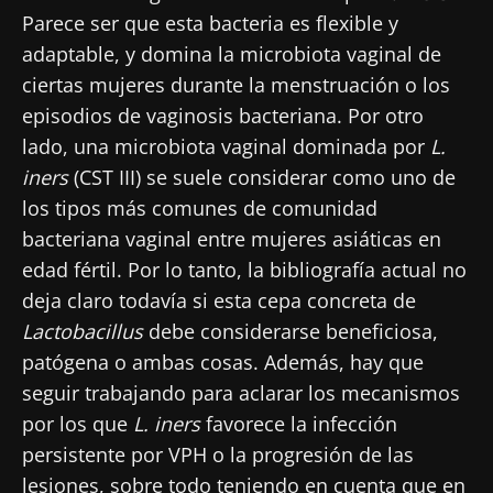
Parece ser que esta bacteria es flexible y
adaptable, y domina la microbiota vaginal de
ciertas mujeres durante la menstruación o los
¡No se vaya tan rápido!
episodios de vaginosis bacteriana. Por otro
lado, una microbiota vaginal dominada por
L.
Únase a la comunidad de la microbiota para
iners
(CST III) se suele considerar como uno de
profesionales sanitarios y reciba el
los tipos más comunes de comunidad
"Microbiota Digest" y el "HCP Magazine" que
bacteriana vaginal entre mujeres asiáticas en
le permitirá mantenerse informado sobre la
edad fértil. Por lo tanto, la bibliografía actual no
microbiota.
deja claro todavía si esta cepa concreta de
Lactobacillus
debe considerarse beneficiosa,
Mantenerse informado
patógena o ambas cosas. Además, hay que
seguir trabajando para aclarar los mecanismos
Únase a la comunidad de la microbiota para
por los que
L. iners
favorece la infección
profesionales sanitarios y reciba el
persistente por VPH o la progresión de las
"Microbiota Digest" y el "HCP Magazine" que
Me gustaría registrarme para recibir más
lesiones, sobre todo teniendo en cuenta que en