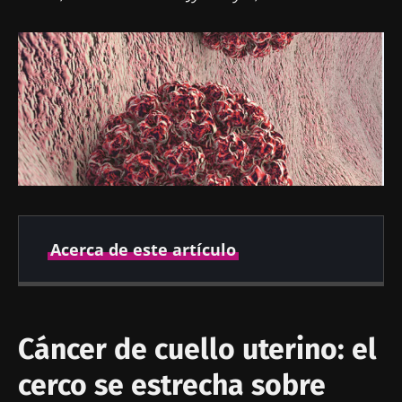
Acerca de este artículo
Fecha de
Fecha de
publicación
actualización
Cáncer de cuello uterino: el
09 Noviembre
09 Noviembre 2023
2023
cerco se estrecha sobre