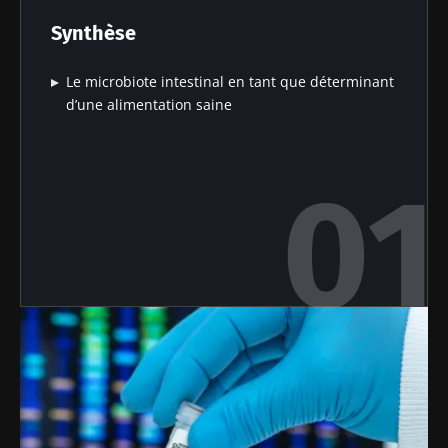
un stade ultérieur de la vie. Une autre bonne
Synthèse
raison de « cibler » le microbiote intestinal.
Le microbiote intestinal en tant que déterminant
d’une alimentation saine