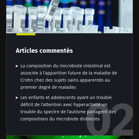
Ne partez pas si vite !
Rejoignez la communauté Microbiota des
professionnels de santé et des chercheurs et
Articles commentés
recevez le "Microbiota Digest" et le "HCP
Magazine" pour rester au courant des
La composition du microbiote intestinal est
dernières actualités sur le microbiote.
associée à l’apparition future de la maladie de
Crohn chez des sujets sains apparentés au
Se tenir informé
premier degré de malades
Les enfants et adolescents ayant un trouble
Rejoignez la communauté Microbiota des
déficit de l’attention avec hyperactivité un
professionnels de santé et des chercheurs et
trouble du spectre de l’autisme partagent des
recevez le "Microbiota Digest" et le "HCP
Je souhaite m'inscrire afin de recevoir
compositions du microbiote distinctes
Magazine" pour rester au courant des
d'autres actualités de Biocodex
Redirection
dernières actualités sur le microbiote.