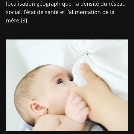
localisation géographique, la densité du réseau
social, l’état de santé et l’alimentation de la
mère [3].
Image
Ne partez pas si vite !
Rejoignez la communauté Microbiota des
professionnels de santé et des chercheurs et
recevez le "Microbiota Digest" et le "HCP
Magazine" pour rester au courant des
dernières actualités sur le microbiote.
Se tenir informé
Rejoignez la communauté Microbiota des