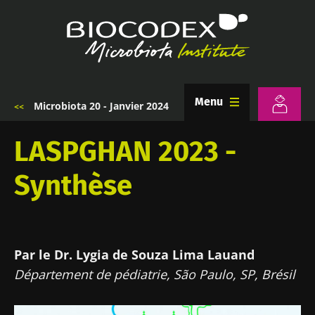
Aller
au
contenu
principal
Menu
Microbiota 20 - Janvier 2024
Fil
d'Ariane
LASPGHAN 2023 -
Synthèse
Par le Dr. Lygia de Souza Lima Lauand
Département de pédiatrie, São Paulo, SP, Brésil