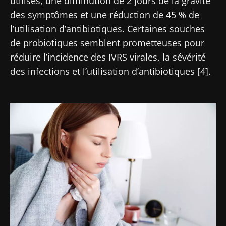
utilisés, une diminution de 2 jours de la gravité
BMI 20-35
des symptômes et une réduction de 45 % de
23/07/2026
16/07/2026
10/07/2026
l’utilisation d’antibiotiques. Certaines souches
de probiotiques semblent prometteuses pour
Impact des
Microbiote
Une
réduire l’incidence des IVRS virales, la sévérité
microbiotes
intratumoral
bactérie
sur la santé
du cancer
intestinale
des infections et l’utilisation d’antibiotiques [4].
reproductive
colorectal :
qui
un
développe
indicateur
la force
Lire l'article
Lire l'article
Lire l'article
pronostique
musculaire
Image
indépendant
?