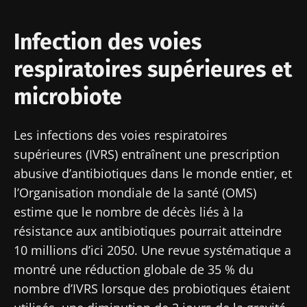
professionnels de santé et des chercheurs et
recevez le "Microbiota Digest" et le "HCP
Infection des voies
Je souhaite m'inscrire afin de recevoir
Magazine" pour rester au courant des
d'autres actualités de Biocodex
Redirection
respiratoires supérieures et
dernières actualités sur le microbiote.
J’ai lu et accepte les
CGU
et la
politique de
microbiote
Vous êtes sur le point d'être redirigé et de
protection des données
du Biocodex
Microbiota Institute
quitter notre site web
Les infections des voies respiratoires
* Champs obligatoires
supérieures (IVRS) entraînent une prescription
Être redirigé
abusive d’antibiotiques dans le monde entier, et
BMI 20-35
Je souhaite m'inscrire afin de recevoir
Rester sur le site Web du Biocodex Microbiota
l’Organisation mondiale de la santé (OMS)
d'autres actualités de Biocodex
Découvrir
Institute
estime que le nombre de décès liés à la
J’ai lu et accepte les
CGU
et la
politique de
résistance aux antibiotiques pourrait atteindre
protection des données
du Biocodex
10 millions d’ici 2050. Une revue systématique a
Microbiota Institute
montré une réduction globale de 35 % du
nombre d’IVRS lorsque des probiotiques étaient
* Champs obligatoires