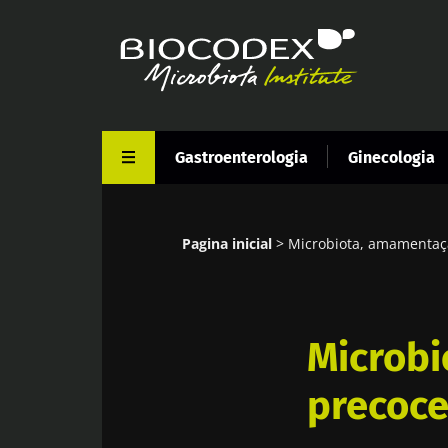
Passar
para
o
conteúdo
principal
Gastroenterologia
Ginecologia
Pagina inicial
Microbiota, amamentaç
Navegação
estrutural
Microb
precoc