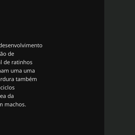
odex
 desenvolvimento
de
do Biocodex
da Microbiota
ção de
atualizado com
l de ratinhos
inham uma uma
gordura também
ciclos
mea da
odex
em machos.
de
do Biocodex