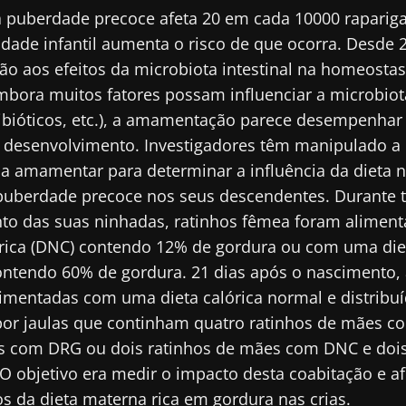
a puberdade precoce afeta 20 em cada 10000 raparig
dade infantil aumenta o risco de que ocorra. Desde 
o aos efeitos da microbiota intestinal na homeostas
bora muitos fatores possam influenciar a microbiota 
ntibióticos, etc.), a amamentação parece desempenha
u desenvolvimento. Investigadores têm manipulado a 
a amamentar para determinar a influência da dieta n
puberdade precoce nos seus descendentes. Durante 
to das suas ninhadas, ratinhos fêmea foram alime
rica (DNC) contendo 12% de gordura ou com uma die
ontendo 60% de gordura. 21 dias após o nascimento, 
ue connosco!
mentadas com uma dieta calórica normal e distribu
por jaulas que continham quatro ratinhos de mães c
s com DRG ou dois ratinhos de mães com DNC e dois
unidade de profissionais de saúde e investigadores 
objetivo era medir o impacto desta coabitação e afe
crobiota Digest" e o "HCP Magazine" para se manter 
os da dieta materna rica em gordura nas crias.
cias sobre a microbiota.