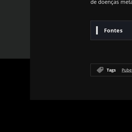
de doenças meta
Fontes
Tags
Pube