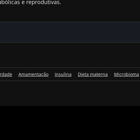
bólicas e reprodutivas.
rdade
Amamentação
Insulina
Dieta materna
Microbioma