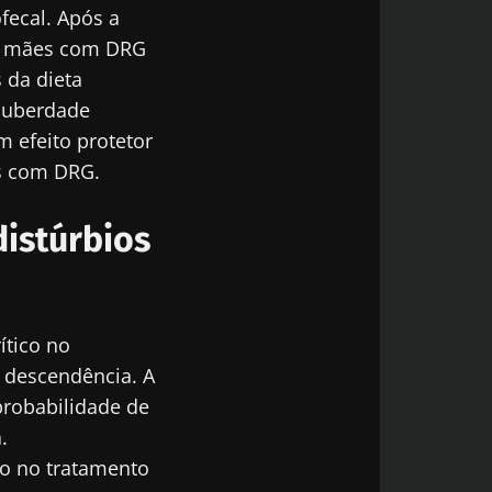
fecal. Após a
de mães com DRG
 da dieta
6
 puberdade
m efeito protetor
ria
 que
s com DRG.
 força
istúrbios
go
tico no
 descendência. A
probabilidade de
.
co no tratamento