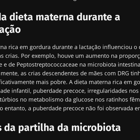
a dieta materna durante a
ação
tenha-se informado
e me inscrever para receber mais informações sobre a Bioc
na rica em gordura durante a lactação influenciou o
to as
condições gerais de utilização
e a
política de privacida
unidade de profissionais de saúde e investigadores 
nstitute.
as crias. Por exemplo, houve um aumento na propor
crobiota Digest" e o "HCP Magazine" para se manter 
irecionamento
 e de Peptostreptococcaceae na microbiota intestina
cias sobre a microbiota.
io
almente, as crias descendentes de mães com DRG t
ificativamente mais pobre. A dieta materna rica em 
es a ser redirecionado e deixar nosso site
de infantil, puberdade precoce, irregularidades nos 
cubra
stúrbios no metabolismo da glucose nos ratinhos fê
ecionado
e me inscrever para receber mais informações sobre a Bioc
o entanto, a puberdade precoce não foi observada 
site do Biocodex Microbiota Institute
to as
condições gerais de utilização
e a
política de privacida
nstitute.
s da partilha da microbiota
io