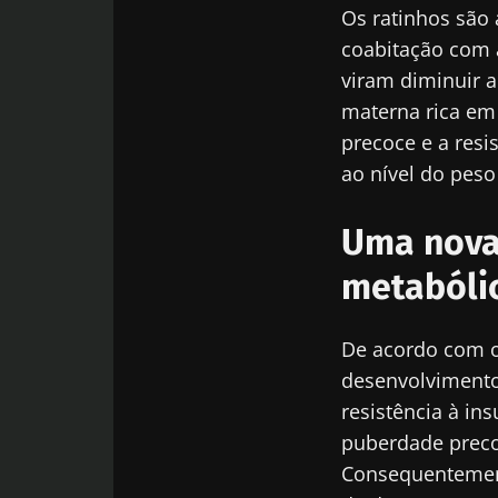
Os ratinhos são 
BMI 20-35
coabitação com 
viram diminuir a
23/07/2026
materna rica em
precoce e a resi
O impacto da
microbiotas 
ao nível do pes
reprodutiva
Uma nova
Ler o artigo
metabóli
De acordo com o
desenvolvimento
resistência à in
puberdade preco
Consequentement