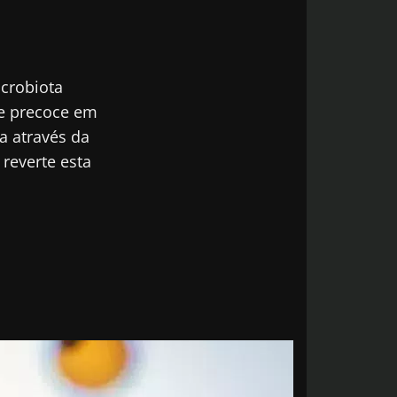
icrobiota
de precoce em
ta através da
reverte esta