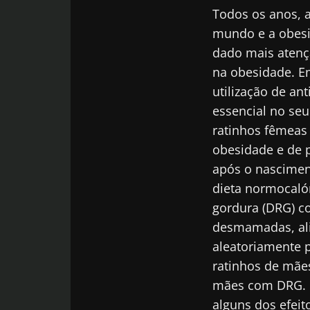
Todos os anos, 
mundo e a obesi
dado mais atençã
na obesidade. Em
utilização de a
essencial no se
ratinhos fêmeas 
obesidade e de 
após o nascimen
dieta normocaló
gordura (DRG) c
Fiq
desmamadas, ali
aleatoriamente 
ratinhos de mãe
Junte-se à com
mães com DRG. O 
e receba o "Mi
alguns dos efeit
as últimas notí