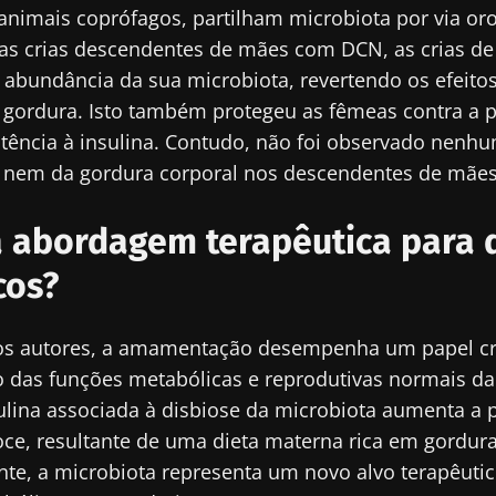
animais coprófagos, partilham microbiota por via oro
as crias descendentes de mães com DCN, as crias 
 abundância da sua microbiota, revertendo os efeitos
16/07/2026
10/07/202
 gordura. Isto também protegeu as fêmeas contra a
stência à insulina. Contudo, não foi observado nenhu
s
Microbiota
Uma bacté
na saúde
intratumoral do
intestinal
o nem da gordura corporal nos descendentes de mãe
cancro colorretal: um
aumenta a
indicador prognóstico
muscular
independente?
 abordagem terapêutica para d
Ler o artigo
Ler o arti
cos?
s autores, a amamentação desempenha um papel crí
 das funções metabólicas e reprodutivas normais da
sulina associada à disbiose da microbiota aumenta a 
ce, resultante de uma dieta materna rica em gordura
e, a microbiota representa um novo alvo terapêuti