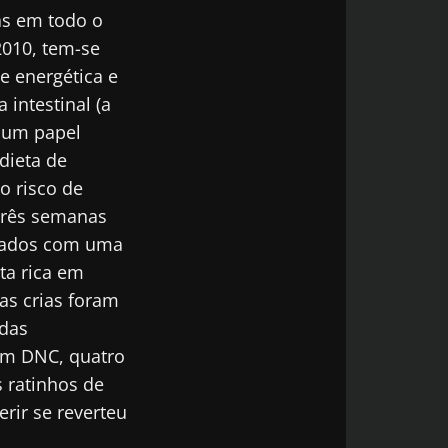
as em todo o
2010, tem-se
e energética e
intestinal (a
r um papel
dieta de
o risco de
três semanas
ntados com uma
ta rica em
as crias foram
ídas
om DNC, quatro
 ratinhos de
da Microbiota
rir se reverteu
atualizado com