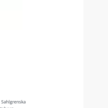
rler ile
e Sahlgrenska