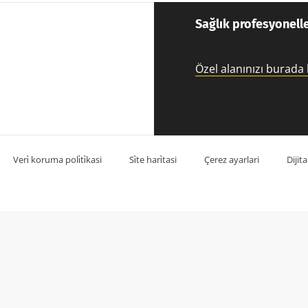
Sağlık profesyonelle
Özel alanınızı burada
Veri̇ koruma poli̇ti̇kasi
Si̇te hari̇tasi
Çerez ayarlari
Dijit