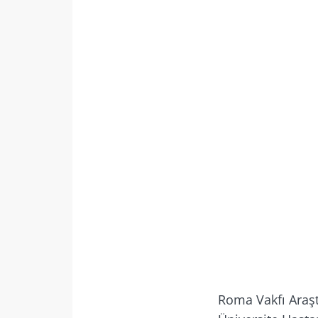
Biz
Mikrobiyota top
güncel kalmak i
Roma Vakfı Araşt