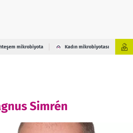
hteşem mikrobiyota
Kadın mikrobiyotası
agnus Simrén