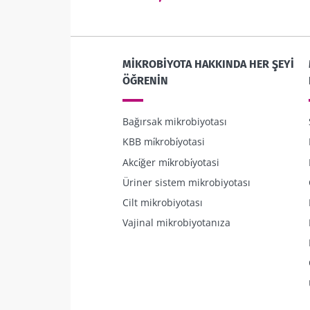
15/01/2026
Cinsellik: sem
vajinal mikro
MIKROBIYOTA HAKKINDA HER ŞEYI
gizli yaşamı
ÖĞRENIN
Makaleyi oku
Bağırsak mikrobiyotası
KBB mi̇krobi̇yotasi
Akci̇ğer mi̇krobi̇yotasi
Üriner sistem mikrobiyotası
Cilt mikrobiyotası
Vajinal mikrobiyotanıza