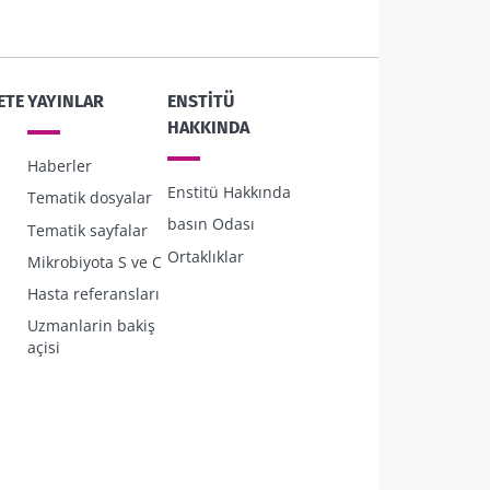
4
ta bağırsak-
ninde nasıl
ETE
YAYINLAR
ENSTITÜ
nar?
HAKKINDA
Haberler
okuyun
Enstitü Hakkında
Tematik dosyalar
basın Odası
Tematik sayfalar
Ortaklıklar
Mikrobiyota S ve C
Hasta referansları
Uzmanlarin bakiş
açisi