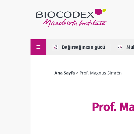
Ana
içeriğe
atla
Bağırsağınızın gücü
Mu
Ana Sayfa
Prof. Magnus Simrén
Sayfa
yolu
Prof. M