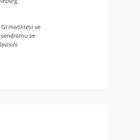
öteborg
GI motilitesi ve
litikasi
ak sendromu ve
rler ile
avisini
litikasi