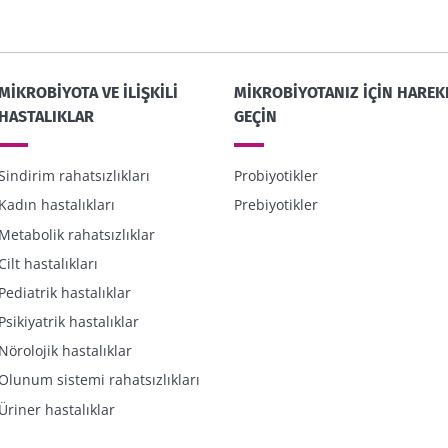
23/12/2025
19/11/202
inal-
Depresyon: gazlı
Mikrobiyo
biyotanın
içecekler bağırsak
beyin ekse
MIKROBIYOTA VE ILIŞKILI
MIKROBIYOTANIZ IÇIN HAREK
florasını ve ruh halini
bir rol oy
HASTALIKLAR
GEÇIN
bozduğunda
yun
Makaleyi okuyun
Makaleyi 
Sindirim rahatsızlıkları
Probiyotikler
Kadın hastalıkları
Prebiyotikler
Metabolik rahatsızlıklar
Cilt hastalıkları
Pediatrik hastalıklar
Psikiyatrik hastalıklar
Nörolojik hastalıklar
Olunum sistemi rahatsızlıkları
Üriner hastalıklar