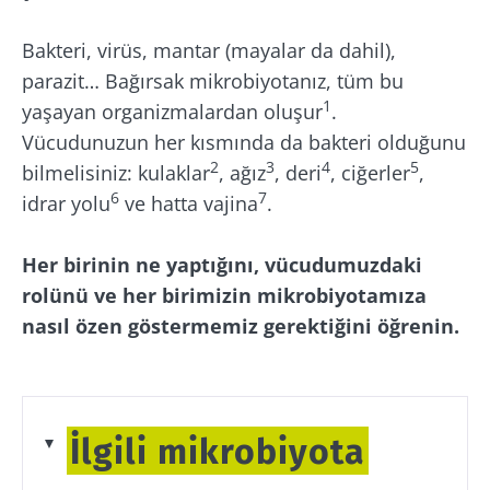
Bakteri, virüs, mantar (mayalar da dahil),
parazit… Bağırsak mikrobiyotanız, tüm bu
1
yaşayan organizmalardan oluşur
.
Vücudunuzun her kısmında da bakteri olduğunu
2
3
4
5
bilmelisiniz: kulaklar
, ağız
, deri
, ciğerler
,
6
7
idrar yolu
ve hatta vajina
.
Her birinin ne yaptığını, vücudumuzdaki
rolünü ve her birimizin mikrobiyotamıza
nasıl özen göstermemiz gerektiğini öğrenin.
İlgili mikrobiyota
Cilt mikrobiyotası