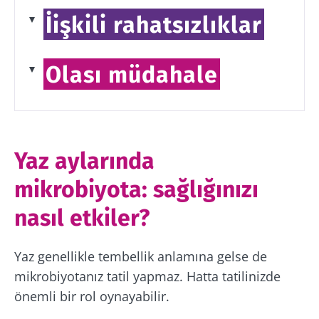
İişkili rahatsızlıklar
KBB mi̇krobi̇yotasi
Akci̇ğer mi̇krobi̇yotasi
Astım ve mikrobiyota
Üriner sistem mikrobiyotası
Olası müdahale
Akne ve mi̇krobi̇yota
Psöriyazis (sedef hastalığı)
Probiyotikler
Alzheimer hastalığı
Prebiyotikler
Anksiyete bozuklukları
Dışkı nakli
Yaz aylarında
Otizm spektrum bozukluğu
Prostatit ve mikrobiyota
mikrobiyota: sağlığınızı
Alerjik egzama
nasıl etkiler?
Kış solunum yolu enfeksiyonları
Alerjik rinit
Yaz genellikle tembellik anlamına gelse de
Kistik fibrozis
mikrobiyotanız tatil yapmaz. Hatta tatilinizde
önemli bir rol oynayabilir.