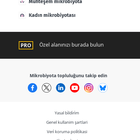
Muhteşem mikrobiyota
Kadın mikrobiyotası
Özel alanınızı burada bulun
Mikrobiyota topluluğunu takip edin
Facebook
Twitter
LinkedIn
YouTube
Instagram
Bluesky
Yasal bi̇ldi̇ri̇m
Genel kullanim şartlari
Veri̇ koruma poli̇ti̇kasi