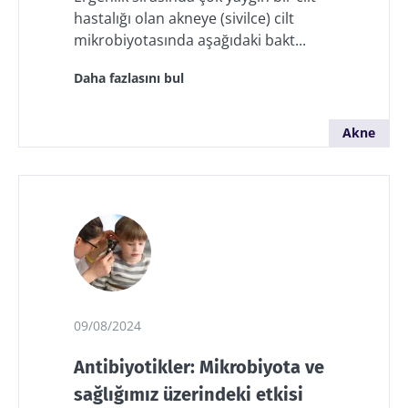
hastalığı olan akneye (sivilce) cilt
Cinsellik:
Depresyon:
Mikrobiy
seminal-vajinal
gazlı
bağırsak-
mikrobiyotasında aşağıdaki bakt...
mikrobiyotanın
içecekler
beyin
gizli yaşamı
bağırsak
eksenind
Daha fazlasını bul
florasını ve
nasıl bir r
ruh halini
oynar?
Makaleyi
Makaleyi
Makaleyi
bozduğunda
Akne
okuyun
okuyun
okuyun
09/08/2024
Antibiyotikler: Mikrobiyota ve
sağlığımız üzerindeki etkisi