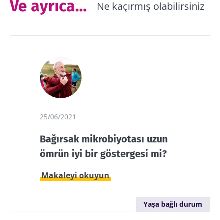
Ve ayrıca...
Ne kaçırmış olabilirsiniz
Bizimle kal!
Mikrobiyota topluluğuna katılın ve
mikrobiyota hakkında en son haberler ile
25/06/2021
güncel kalmak için ayda bir "The Essential" ı
alın.
Bağırsak mikrobiyotası uzun
ömrün iyi bir göstergesi mi?
Güncel kalın
Makaleyi okuyun
Mikrobiyota topluluğuna katılın ve
Yaşa bağlı durum
mikrobiyota hakkında en son haberler ile
Biocodex'ten haberler almak için abone