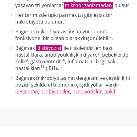
7
yaşayan trilyonlarca
mikroorganizmadan
oluşur.
Her birimizde tıpkı parmak izi gibi eşsiz bir
7
mikrobiyota bulunur.
Bağırsak mikrobiyotası insan vücudunda
fonksiyonel bir organ olarak düşünülebilir.
Bağırsak
disbiyozisi
ile ilişkilendirilen bazı
8
hastalıklara: antibiyotik ilişkili diyare
, bebeklerde
9
10
kolik
, gastroenterit
, inflamatuar bağırsak
11
hastalıkları
(İBH)...:
Bağırsak mikrobiyotasının dengesini ve çeşitliliğini
pozitif şekilde etkilemenin çeşitli yolları vardır:
beslenme
,
probiyotikler
,
prebiyotikler
,
nakil
...