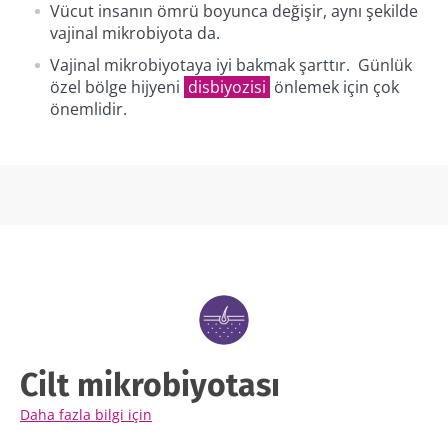
Vücut insanın ömrü boyunca değişir, aynı şekilde
vajinal mikrobiyota da.
Vajinal mikrobiyotaya iyi bakmak şarttır. Günlük
özel bölge hijyeni
disbiyozisi
önlemek için çok
önemlidir.
Bizimle kal!
Mikrobiyota topluluğuna katılın ve
mikrobiyota hakkında en son haberler ile
güncel kalmak için ayda bir "The Essential" ı
alın.
Cilt mikrobiyotası
Daha fazla bilgi için
Güncel kalın