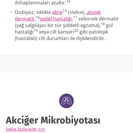
14
iltihaplanmaları azaltır.
BMI 20-35
15
Disbiyoz, sıklıkla
akne
(sivilce),
atopik
16
17
dermatit
,
sedef hastalığı
,
seboreik dermatit
15/01/2026
23/12/2025
19/11/202
18
(yağ salgılayıcı bir tür şiddetli egzama),
gül
Cinsellik:
Depresyon:
Mikrobiy
19
20
hastalığı
veya cilt kanseri
gibi patolojik
seminal-vajinal
gazlı
bağırsak-
(hastalıklı) cilt durumları ile ilişkilendirilir.
mikrobiyotanın
içecekler
beyin
gizli yaşamı
bağırsak
eksenind
florasını ve
nasıl bir r
ruh halini
oynar?
Makaleyi
Makaleyi
Makaleyi
bozduğunda
okuyun
okuyun
okuyun
Akciğer Mikrobiyotası
Daha fazla bilgi için