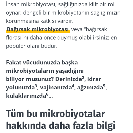
İnsan mikrobiyotası, sağlığınızda kilit bir rol
oynar: dengeli bir mikrobiyotanın sağlığımızın
korunmasına katkısı vardır.
Bağırsak mikrobiyotası
veya “bağırsak
florası”nı daha önce duymuş olabilirsiniz; en
popüler olanı budur.
Fakat vücudunuzda başka
mikrobiyotaların yaşadığını
2
biliyor musunuz? Derinizde
, idrar
3
4
5
yolunuzda
, vajinanızda
, ağzınızda
,
6
kulaklarınızda
...
Tüm bu mikrobiyotalar
hakkında daha fazla bilgi