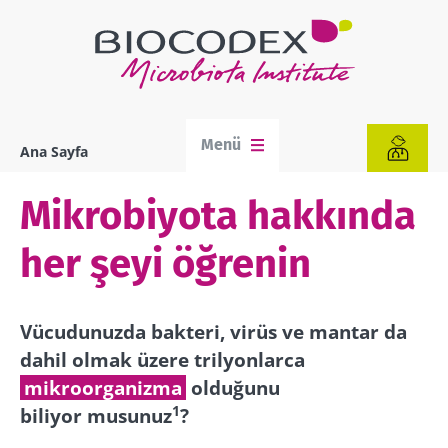
Ana
içeriğe
atla
Menü
Ana Sayfa
Sayfa
yolu
Mikrobiyota hakkında
her şeyi öğrenin
Vücudunuzda bakteri, virüs ve mantar da
dahil olmak üzere trilyonlarca
mikroorganizma
olduğunu
1
biliyor musunuz
?