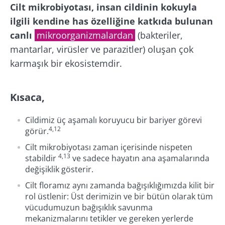
Cilt mikrobiyotası, insan cildinin kokuyla
Mikrobiyota topluluğuna katılın ve
ilgili kendine has özelliğine katkıda bulunan
mikrobiyota hakkında en son haberler ile
canlı
mikroorganizmalardan
(bakteriler,
Biocodex'ten haberler almak için abone
güncel kalmak için ayda bir "The Essential" ı
olmak istiyorum
mantarlar, virüsler ve parazitler) oluşan çok
yeniden yönlendirme
alın.
karmaşık bir ekosistemdir.
Biocodex Microbiota Institute
genel kullanim
koşullari
ve
veri koruma politikasi
okudum ve
Yönlendirilmek ve web sitemizi terk etmek
kabul ediyorum.
Kısaca,
üzeresiniz
* Zorunlu alan
Cildimiz üç aşamalı koruyucu bir bariyer görevi
4,12
görür.
Yönlendirilmek
BMI 20-35
Biocodex'ten haberler almak için abone
Cilt mikrobiyotası zaman içerisinde nispeten
olmak istiyorum
Biocodex Microbiota Enstitüsü web sitesinde
4,13
stabildir
ve sadece hayatın ana aşamalarında
Araştır
kalın
değişiklik gösterir.
Biocodex Microbiota Institute
genel kullanim
Cilt floramız aynı zamanda bağışıklığımızda kilit bir
koşullari
ve
veri koruma politikasi
okudum ve
rol üstlenir: Üst derimizin ve bir bütün olarak tüm
kabul ediyorum.
vücudumuzun bağışıklık savunma
mekanizmalarını tetikler ve gereken yerlerde
* Zorunlu alan