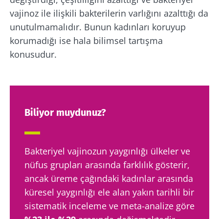
vajinoz ile ilişkili bakterilerin varlığını azalttığı da
unutulmamalıdır. Bunun kadınları koruyup
korumadığı ise hala bilimsel tartışma
konusudur.
Bizimle kal!
Mikrobiyota topluluğuna katılın ve
mikrobiyota hakkında en son haberler ile
Biliyor muydunuz?
güncel kalmak için ayda bir "The Essential" ı
alın.
Bakteriyel vajinozun yaygınlığı ülkeler ve
nüfus grupları arasında farklılık gösterir,
Güncel kalın
ancak üreme çağındaki kadınlar arasında
küresel yaygınlığı ele alan yakın tarihli bir
Mikrobiyota topluluğuna katılın ve
sistematik inceleme ve meta-analize göre
mikrobiyota hakkında en son haberler ile
Biocodex'ten haberler almak için abone