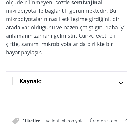
ölçüde bilinmeyen, sözde
semivajinal
Cinsellik:
Depresyon:
Mikrobiy
seminal-vajinal
gazlı
bağırsak-
mikrobiyota ile bağlantılı görünmektedir. Bu
mikrobiyotanın
içecekler
beyin
mikrobiyotaların nasıl etkileşime girdiğini, bir
gizli yaşamı
bağırsak
eksenind
arada var olduğunu ve bazen çatıştığını daha iyi
florasını ve
nasıl bir r
ruh halini
oynar?
anlamanın zamanı gelmiştir. Çünkü evet, bir
Makaleyi
Makaleyi
Makaleyi
bozduğunda
okuyun
okuyun
okuyun
çiftte, samimi mikrobiyotalar da birlikte bir
hayat paylaşır.
Kaynak:
Etiketler
Vajinal mikrobiyota
Üreme sistemi
Kadı