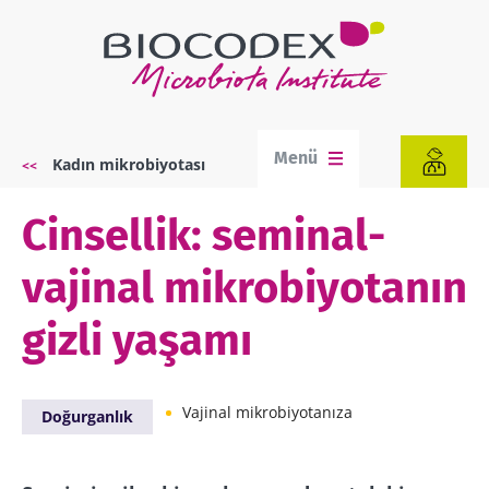
Ana
içeriğe
atla
Menü
Kadın mikrobiyotası
Sayfa
yolu
Cinsellik: seminal-
vajinal mikrobiyotanın
gizli yaşamı
Vajinal mikrobiyotanıza
Doğurganlık