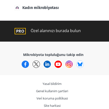
Kadın mikrobiyotası
Özel alanınızı burada bulun
Mikrobiyota topluluğunu takip edin
Facebook
Twitter
LinkedIn
YouTube
Instagram
Bluesky
Yasal bi̇ldi̇ri̇m
Genel kullanim şartlari
Veri̇ koruma poli̇ti̇kasi
Si̇te hari̇tasi