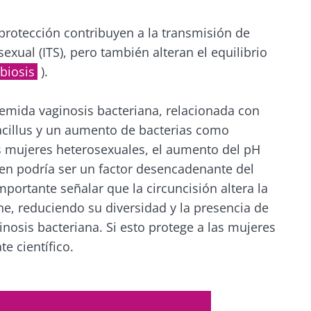
cubrir
 registrarme para recibir más noticias de Biocodex
gido
 protección contribuyen a la transmisión de
exual (ITS), pero también alteran el equilibrio
acepto las
condiciones generales
de uso y la
política de pro
en el sitio web del Biocodex Microbiota Institute
biosis
).
x Microbiota Institute
los
io
emida vaginosis bacteriana, relacionada con
os de tu
testinal
cillus y un aumento de bacterias como
as mujeres heterosexuales, el aumento del pH
en podría ser un factor desencadenante del
23/07/2026
16/07/202
emente
portante señalar que la circuncisión altera la
cia
Microbiota y fertilidad:
Cáncer col
 el yogur
ne, reduciendo su diversidad y la presencia de
una vía por explorar
si las bact
l queso
inosis bacteriana. Si esto protege a las mujeres
o el
tumor ayu
predecir l
e científico.
de la enf
Leer el artículo
Leer el art
ión