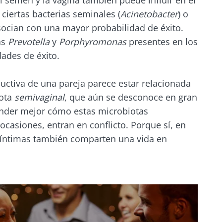
l semen y la vagina también puede influir en el
 ciertas bacterias seminales (
Acinetobacter
) o
asocian con una mayor probabilidad de éxito.
as
Prevotella
y
Porphyromonas
presentes en los
dades de éxito.
ductiva de una pareja parece estar relacionada
iota
semivaginal
, que aún se desconoce en gran
nder mejor cómo estas microbiotas
 ocasiones, entran en conflicto. Porque sí, en
s íntimas también comparten una vida en