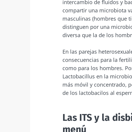
intercambio de fluidos y ba
compartir una microbiota v
¡No
masculinas (hombres que ti
distinguen por una microbio
diversa que la de los hombr
Únase a la com
que le permiti
En las parejas heterosexual
consecuencias para la fertil
como para los hombres. Po
Lactobacillus en la microb
Me gustaría
Man
más móvil y concentrado, p
He leído y 
de los lactobacilos al esperm
del Biocode
Únase a la com
Red
que le permiti
* Campo obligator
Las ITS y la dis
BMI 20-35
menú
Está a punto de