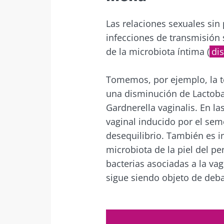
Des
Me gustaría
Ser rediri
Las relaciones sexuales sin
infecciones de transmisión s
He leído y 
Quedarse 
de la microbiota íntima (
dis
del Biocode
Los yogures, 
* Campo obligator
Tomemos, por ejemplo, la t
grandes aliad
microbiota in
una disminución de Lactoba
BMI 20-35
Gardnerella vaginalis. En l
vaginal inducido por el sem
Independient
desequilibrio. También es im
de la preferen
individual por
microbiota de la piel del pe
tradicional, e
bacterias asociadas a la vag
fresco batido 
skyr,...
sigue siendo objeto de debat
Más informac