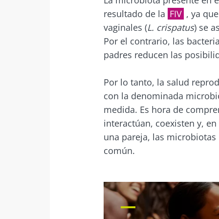
La microbiota presente en e
resultado de la
FIV
, ya que
vaginales (
L. crispatus
) se 
Por el contrario, las bacteri
padres reducen las posibili
Por lo tanto, la salud repro
con la denominada microb
medida. Es hora de compre
interactúan, coexisten y, en
una pareja, las microbiota
común.