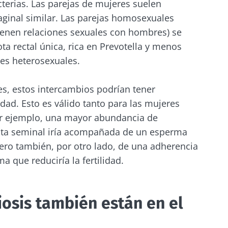
cterias. Las parejas de mujeres suelen
aginal similar. Las parejas homosexuales
 se vaya tan rápido!
enen relaciones sexuales con hombres) se
ta rectal única, rica en Prevotella y menos
es heterosexuales.
unidad de la microbiota y reciba una vez al mes "The
rá mantenerse informado sobre la microbiota
es, estos intercambios podrían tener
idad. Esto es válido tanto para las mujeres
r ejemplo, una mayor abundancia de
iota seminal iría acompañada de un esperma
 registrarme para recibir más noticias de Biocodex
tenerse informado
ero también, por otro lado, de una adherencia
acepto las
condiciones generales
de uso y la
política de pro
a que reduciría la fertilidad.
x Microbiota Institute
unidad de la microbiota y reciba una vez al mes "The
irección
rá mantenerse informado sobre la microbiota
io
biosis también están en el
 ser redirigido y de dejar nuestro sitio web.