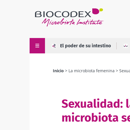
Pasar
al
contenido
principal
El poder de su intestino
Inicio
La microbiota femenina
Sexua
Sobrescribir
enlaces
de
Sexualidad: l
ayuda
a
microbiota s
la
navegación