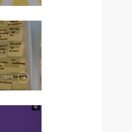
 Essential"
cubrir!
tección de datos
 Essential"