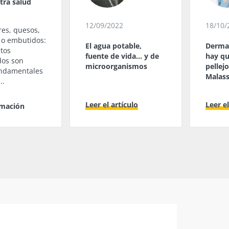
tra salud
12/09/2022
18/10/
res, quesos,
s o embutidos:
El agua potable,
Dermat
ntos
fuente de vida... y de
hay qu
dos son
microorganismos
pellej
undamentales
Malass
..
Leer el artículo
Leer el
rmación