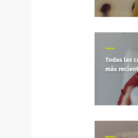
Todas las 
más recien