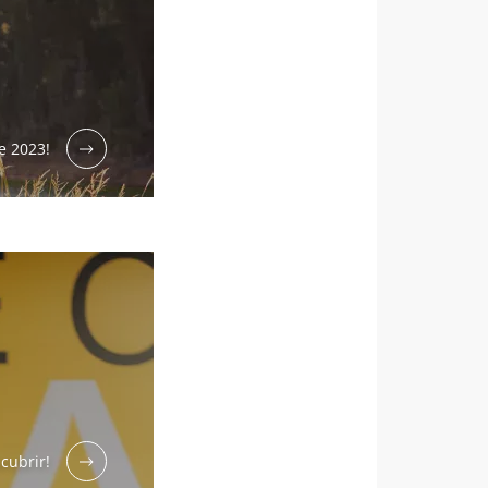
e 2023!
cubrir!