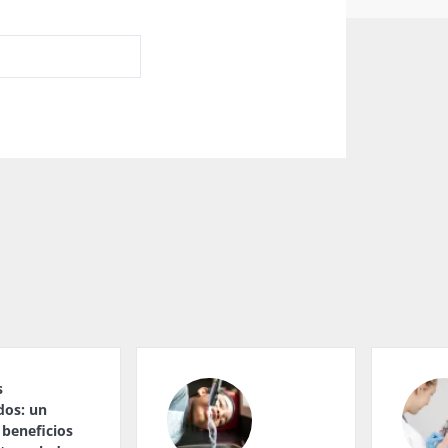
s
dos: un
 beneficios