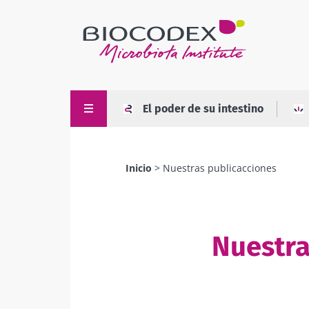
Pasar
al
contenido
principal
El poder de su intestino
Inicio
Nuestras publicacciones
Sobrescribir
enlaces
de
Nuestra
ayuda
a
la
navegación