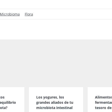
Microbioma
Flora
tos
Los yogures, los
Alimento
equilibrio
grandes aliados de tu
fermenta
iota?
microbiota intestinal
tesoro de