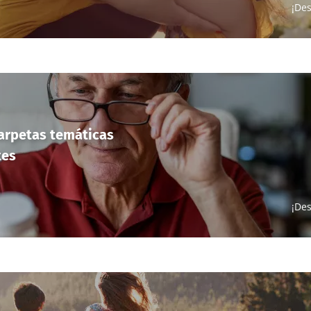
¡Des
carpetas temáticas
tes
¡Des