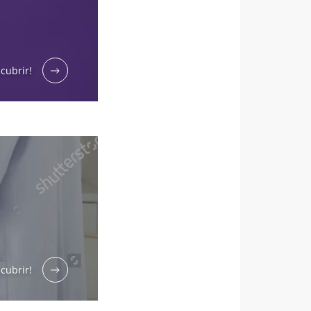
tección de datos
cubrir!
6
 y fertilidad:
r explorar
cubrir!
ículo