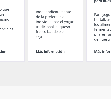
para nues
o que
Independientemente
tre
Pan, yogu
de la preferencia
nismo
hortaliza
individual por el yogur
s
los alime
tradicional, el queso
enciales
fermenta
fresco batido o el
pilares f
skyr,...
...
de nuestr.
ción
Más información
Más info