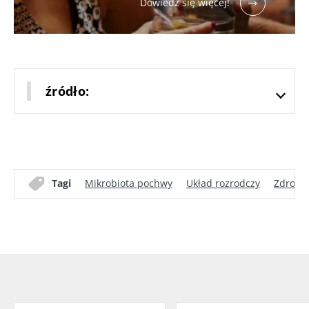
Dowiedz się więcej!
źródło:
Tagi
Mikrobiota pochwy
Układ rozrodczy
Zdrowie