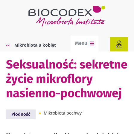
Przejdź
do
treści
Menu
Mikrobiota u kobiet
Ścieżka
nawigacyjna
Seksualność: sekretne
życie mikroflory
nasienno-pochwowej
Mikrobiota pochwy
Płodność