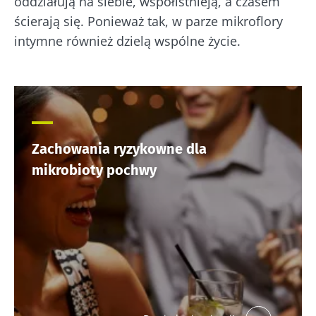
oddziałują na siebie, współistnieją, a czasem
wszystkie te
– now
mikroorganizmy
przysmaki mają
ścierają się. Ponieważ tak, w parze mikroflory
kieru
kefir zyskuje na
wspólną cechę:
bada
popularności
są dobre dla
intymne również dzielą wspólne życie.
wśród mi...
mikrobioty. Od
Przec
prawie stu ...
artyk
Dowiedz się
więcej
Dowiedz się
więcej
Zachowania ryzykowne dla
mikrobioty pochwy