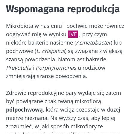
Zapoznałem się i akceptuję
ogólne warunki
Wspomagana reprodukcja
Zamierzasz przekierować i opuszczać naszą
korzystania
i
polityka ochrony danych
stronę internetową
osobowych
Biocodex Microbiota Institute.
Mikrobiota w nasieniu i pochwie może również
* Pole obowiązkowe
Zostać przekierowany
odgrywać rolę w wyniku
IVF
, przy czym
Chcę zaprenumerować inne wiadomości z
BMI 20-35
niektóre bakterie nasienne (
Acinetobacter
) lub
Biocodexu
Pobyt na stronie internetowej Instytutu
pochwowe (
L. crispatus
) są związane z większą
Microbiota BioCodex
Więcej informacji
Zapoznałem się i akceptuję
ogólne warunki
szansą powodzenia. Natomiast bakterie
korzystania
i
polityka ochrony danych
Prevotella
i
Porphyromonas
u rodziców
osobowych
Biocodex Microbiota Institute.
zmniejszają szanse powodzenia.
Kefir –
Jogurty –
* Pole obowiązkowe
naturalny
wspaniali
Zdrowie reprodukcyjne pary wydaje się zatem
sprzymierzeniec
sprzymierzeńcy
BMI 20-35
być powiązane z tak zwaną mikroflorą
mikrobioty?
mikrobiomu
jelitowego
półpochwową
, która wciąż pozostaje w dużej
23/07
mierze nieznana. Najwyższy czas, aby lepiej
Lekko musujący,
kwaskowaty i
Jogurt, serek
Mikro
zrozumieć, w jaki sposób mikroflory te
naturalnie
czy skyr –
a pło
bogaty w żywe