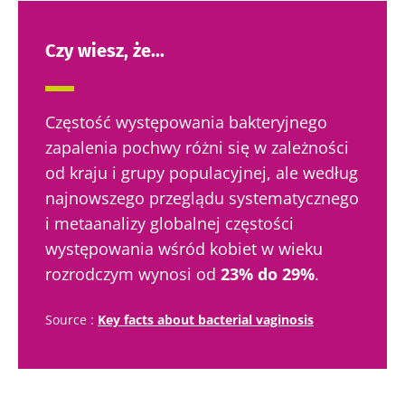
Nie odchodź tak
Czy wiesz, że...
szybko!
Częstość występowania bakteryjnego
Dołącz do społeczności mikrobioty i raz w
zapalenia pochwy różni się w zależności
miesiącu odbieraj „The Essential”, aby być na
od kraju i grupy populacyjnej, ale według
bieżąco z najnowszymi informacjami o
najnowszego przeglądu systematycznego
mikrobiocie
i metaanalizy globalnej częstości
występowania wśród kobiet w wieku
Bądź na bieżąco
rozrodczym wynosi od
23% do 29%
.
Dołącz do społeczności mikrobioty i raz w
Source :
Key facts about bacterial vaginosis
miesiącu odbieraj „The Essential”, aby być na
Chcę zaprenumerować inne wiadomości z
bieżąco z najnowszymi informacjami o
Biocodexu
Przekierowanie
mikrobiocie