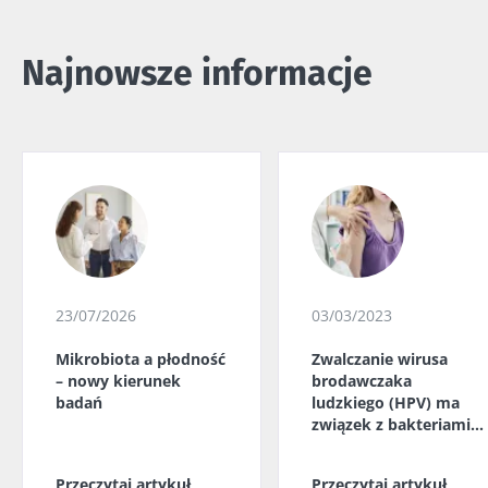
Najnowsze informacje
23/07/2026
03/03/2023
Mikrobiota a płodność
Zwalczanie wirusa
– nowy kierunek
brodawczaka
badań
ludzkiego (HPV) ma
związek z bakteriami
pochwy
Przeczytaj artykuł
Przeczytaj artykuł