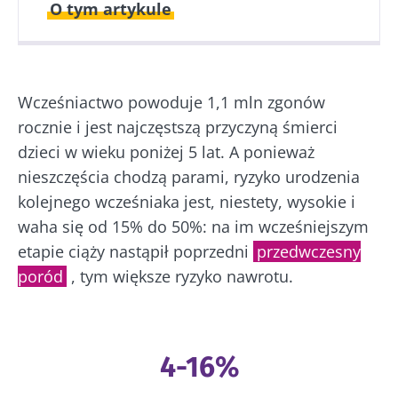
O tym artykule
Opublikowano
Zaktualizowano
30 Wrzesień 2025
01 Lipiec 2026
Wcześniactwo powoduje 1,1 mln zgonów
rocznie i jest najczęstszą przyczyną śmierci
dzieci w wieku poniżej 5 lat. A ponieważ
nieszczęścia chodzą parami, ryzyko urodzenia
kolejnego wcześniaka jest, niestety, wysokie i
waha się od 15% do 50%: na im wcześniejszym
etapie ciąży nastąpił poprzedni
przedwczesny
poród
, tym większe ryzyko nawrotu.
4-16%