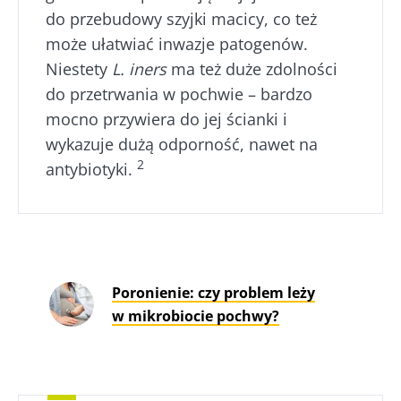
kwaskowaty i
Jogurt, serek
Mikro
do przebudowy szyjki macicy, co też
naturalnie
czy skyr –
a pło
bogaty w żywe
wszystkie te
może ułatwiać inwazje patogenów.
– now
mikroorganizmy
przysmaki mają
kieru
kefir zyskuje na
Niestety
L. iners
ma też duże zdolności
wspólną cechę:
bada
popularności
są dobre dla
do przetrwania w pochwie – bardzo
wśród mi...
mikrobioty. Od
Przec
mocno przywiera do jej ścianki i
prawie stu ...
artyk
Dowiedz się
wykazuje dużą odporność, nawet na
więcej
Dowiedz się
2
antybiotyki.
więcej
Poronienie: czy problem leży
w mikrobiocie pochwy?