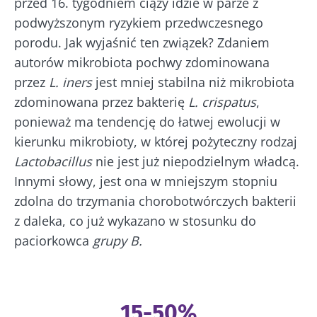
przed 16. tygodniem ciąży idzie w parze z
podwyższonym ryzykiem przedwczesnego
porodu. Jak wyjaśnić ten związek? Zdaniem
autorów mikrobiota pochwy zdominowana
przez
L. iners
jest mniej stabilna niż mikrobiota
zdominowana przez bakterię
L. crispatus
,
ponieważ ma tendencję do łatwej ewolucji w
kierunku mikrobioty, w której pożyteczny rodzaj
Lactobacillus
nie jest już niepodzielnym władcą.
Innymi słowy, jest ona w mniejszym stopniu
zdolna do trzymania chorobotwórczych bakterii
z daleka, co już wykazano w stosunku do
paciorkowca
grupy B.
15-50%