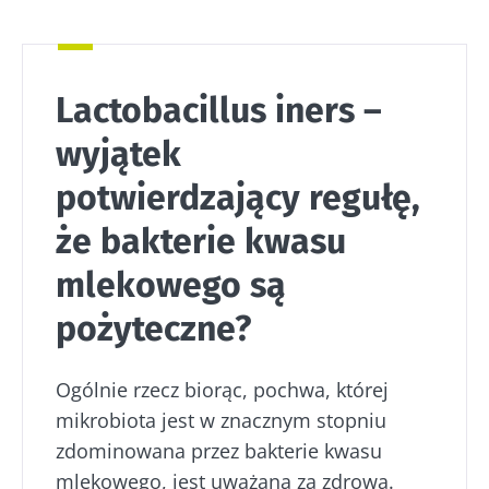
Nie odchodź tak
Lactobacillus iners –
szybko!
wyjątek
potwierdzający regułę,
Dołącz do społeczności mikrobioty i raz w
że bakterie kwasu
miesiącu odbieraj „The Essential”, aby być na
bieżąco z najnowszymi informacjami o
mlekowego są
mikrobiocie
pożyteczne?
Bądź na bieżąco
Ogólnie rzecz biorąc, pochwa, której
Dołącz do społeczności mikrobioty i raz w
mikrobiota jest w znacznym stopniu
miesiącu odbieraj „The Essential”, aby być na
zdominowana przez bakterie kwasu
Chcę zaprenumerować inne wiadomości z
bieżąco z najnowszymi informacjami o
mlekowego, jest uważana za zdrową.