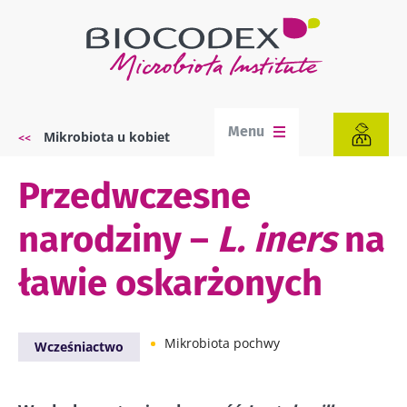
Przejdź
do
treści
Menu
Mikrobiota u kobiet
Ścieżka
nawigacyjna
Przedwczesne
narodziny –
L. iners
na
ławie oskarżonych
Mikrobiota pochwy
Wcześniactwo