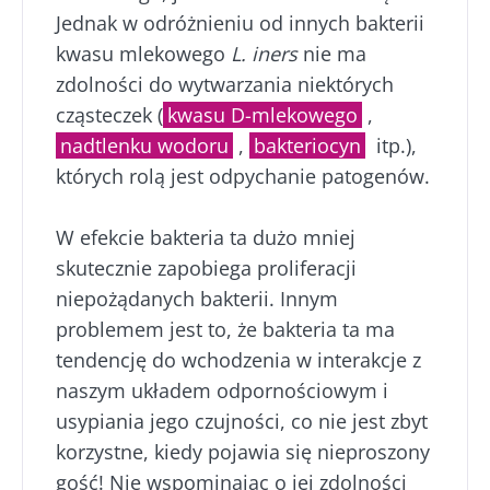
Biocodexu
Przekierowanie
mikrobiocie
Jednak w odróżnieniu od innych bakterii
Zapoznałem się i akceptuję
ogólne warunki
kwasu mlekowego
L. iners
nie ma
Zamierzasz przekierować i opuszczać naszą
korzystania
i
polityka ochrony danych
zdolności do wytwarzania niektórych
stronę internetową
osobowych
Biocodex Microbiota Institute.
cząsteczek (
kwasu D-mlekowego
,
nadtlenku wodoru
,
bakteriocyn
itp.),
* Pole obowiązkowe
Zostać przekierowany
których rolą jest odpychanie patogenów.
Chcę zaprenumerować inne wiadomości z
BMI 20-35
Biocodexu
Pobyt na stronie internetowej Instytutu
W efekcie bakteria ta dużo mniej
Microbiota BioCodex
Więcej informacji
Zapoznałem się i akceptuję
ogólne warunki
skutecznie zapobiega proliferacji
korzystania
i
polityka ochrony danych
niepożądanych bakterii. Innym
osobowych
Biocodex Microbiota Institute.
problemem jest to, że bakteria ta ma
Kefir –
Jogurty –
* Pole obowiązkowe
tendencję do wchodzenia w interakcje z
naturalny
wspaniali
naszym układem odpornościowym i
sprzymierzeniec
sprzymierzeńcy
BMI 20-35
mikrobioty?
mikrobiomu
usypiania jego czujności, co nie jest zbyt
jelitowego
korzystne, kiedy pojawia się nieproszony
23/07
Lekko musujący,
gość! Nie wspominając o jej zdolności