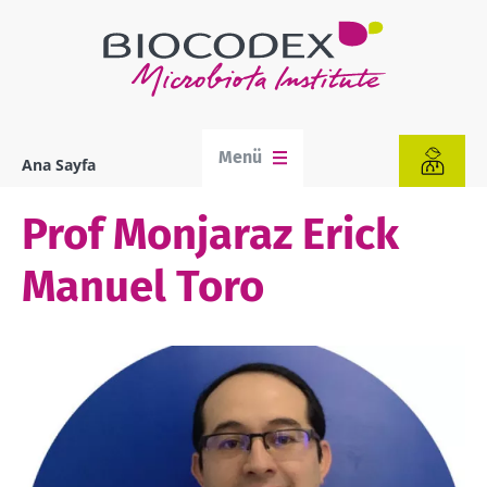
Ana
içeriğe
atla
Menü
Ana Sayfa
Sayfa
yolu
Prof Monjaraz Erick
Manuel Toro