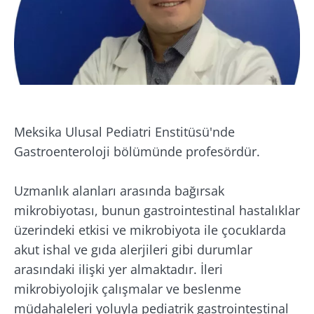
Meksika Ulusal Pediatri Enstitüsü'nde
Gastroenteroloji bölümünde profesördür.
Uzmanlık alanları arasında bağırsak
mikrobiyotası, bunun gastrointestinal hastalıklar
üzerindeki etkisi ve mikrobiyota ile çocuklarda
Bizimle kal!
akut ishal ve gıda alerjileri gibi durumlar
arasındaki ilişki yer almaktadır. İleri
Mikrobiyota topluluğuna katılın ve
mikrobiyolojik çalışmalar ve beslenme
mikrobiyota hakkında en son haberler ile
müdahaleleri yoluyla pediatrik gastrointestinal