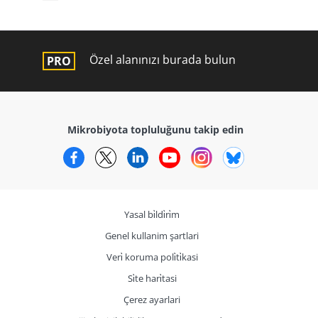
Özel alanınızı burada bulun
Mikrobiyota topluluğunu takip edin
Facebook
Twitter
LinkedIn
YouTube
Instagram
Bluesky
Yasal bi̇ldi̇ri̇m
Genel kullanim şartlari
Veri̇ koruma poli̇ti̇kasi
Si̇te hari̇tasi
Çerez ayarlari