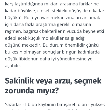
karşılaştırıldığında miktarı arasında farklar ne
kadar büyükse, cinsel istekteki düşüş de o kadar
büyüktü. Rol oynayan mekanizmaları anlamak
için daha fazla araştırma gerekli olmasına
rağmen, bağırsak bakterilerin vücuda beyne etki
edebilecek küçük moleküller salgıladığı
düşünülmektedir. Bu durum önemlidir çünkü
Bizimle kal!
bu kesin olmayan sonuçlar bir gün kadınlarda
düşük libidonun daha iyi yönetilmesine yol
Mikrobiyota topluluğuna katılın ve
açabilir.
mikrobiyota hakkında en son haberler ile
güncel kalmak için ayda bir "The Essential" ı
Sakinlik veya arzu, seçmek
alın.
zorunda mıyız?
Güncel kalın
Yazarlar - libido kaybının bir işareti olan - yüksek