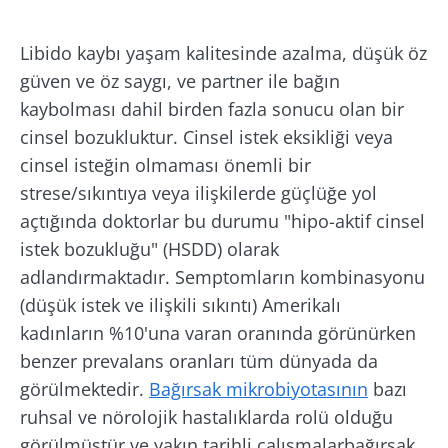
Yayın
Güncelleme
25 Haziran 2021
31 Mayıs 2024
Libido kaybı yaşam kalitesinde azalma, düşük öz
güven ve öz saygı, ve partner ile bağın
kaybolması dahil birden fazla sonucu olan bir
cinsel bozukluktur. Cinsel istek eksikliği veya
cinsel isteğin olmaması önemli bir
strese/sıkıntıya veya ilişkilerde güçlüğe yol
açtığında doktorlar bu durumu "hipo-aktif cinsel
istek bozukluğu" (HSDD) olarak
adlandırmaktadır. Semptomların kombinasyonu
(düşük istek ve ilişkili sıkıntı) Amerikalı
kadınların %10'una varan oranında görünürken
benzer prevalans oranları tüm dünyada da
görülmektedir.
Bağırsak mikrobiyotasının
bazı
ruhsal ve nörolojik hastalıklarda rolü olduğu
görülmüştür ve yakın tarihli çalışmalarbağırsak