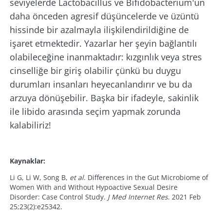
seviyelerde Lactobacillus ve Bifidobacterium'un
Mikrobiyota topluluğuna katılın ve
daha önceden agresif düşüncelerde ve üzüntü
mikrobiyota hakkında en son haberler ile
Biocodex'ten haberler almak için abone
hissinde bir azalmayla ilişkilendirildiğine de
güncel kalmak için ayda bir "The Essential" ı
olmak istiyorum
işaret etmektedir. Yazarlar her şeyin bağlantılı
yeniden yönlendirme
alın.
olabileceğine inanmaktadır: kızgınlık veya stres
Biocodex Microbiota Institute
genel kullanim
koşullari
ve
veri koruma politikasi
okudum ve
cinselliğe bir giriş olabilir çünkü bu duygu
Yönlendirilmek ve web sitemizi terk etmek
kabul ediyorum.
durumları insanları heyecanlandırır ve bu da
üzeresiniz
arzuya dönüşebilir.
Başka bir ifadeyle, sakinlik
* Zorunlu alan
ile libido arasında seçim yapmak zorunda
Yönlendirilmek
BMI 20-35
kalabiliriz!
Biocodex'ten haberler almak için abone
olmak istiyorum
Biocodex Microbiota Enstitüsü web sitesinde
Araştır
kalın
Biocodex Microbiota Institute
genel kullanim
Kaynaklar:
Old
koşullari
ve
veri koruma politikasi
okudum ve
sources
Li G, Li W, Song B,
et al
. Differences in the Gut Microbiome of
kabul ediyorum.
Women With and Without Hypoactive Sexual Desire
Disorder: Case Control Study.
J Med Internet Res
. 2021 Feb
* Zorunlu alan
25;23(2):e25342.