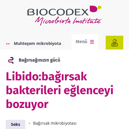
Ana
içeriğe
atla
Menü
Muhteşem mikrobiyota
Sayfa
yolu
Bağırsağınızın gücü
Libido:bağırsak
bakterileri eğlenceyi
bozuyor
Bağırsak mikrobiyotası
Seks