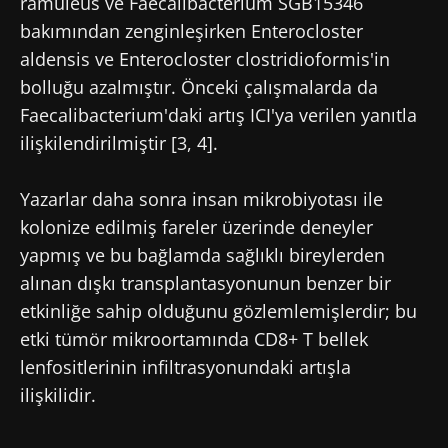
ramuleus ve Faecalibacterium SGB15346
Alzheimer
hastalığı
bakımından zenginleşirken Enterocloster
BMI 20-35
aldensis ve Enterocloster clostridioformis'in
15/01/2026
23/12/2025
Pr. Pascal
bolluğu azalmıştır. Önceki çalışmalarda da
Derkinderen
Bağırsak
Antibiyotik
Neurology
Faecalibacterium'daki artış ICI'ya verilen yanıtla
geçişini
direnç
department,
ilişkilendirilmiştir [3, 4].
destekleyen
genlerinin
Nantes
serotonin
rezervuarı
University
üreten
olan vajinal
and Inserm
Yazarlar daha sonra insan mikrobiyotası ile
laktobasiller
mikrobiyota
U1235,
Makaleyi
Makaleyi
Nantes,
kolonize edilmiş fareler üzerinde deneyler
okuyun
okuyun
France
yapmış ve bu bağlamda sağlıklı bireylerden
Daha
alınan dışkı transplantasyonunun benzer bir
fazlasını bul
etkinliğe sahip olduğunu gözlemlemişlerdir; bu
etki tümör mikroortamında CD8+ T bellek
lenfositlerinin infiltrasyonundaki artışla
ilişkilidir.