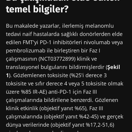
temel bilgiler?
Bu makalede yazarlar, ilerlemiş melanomlu
tedavi naif hastalarda sağlıklı donörlerden elde
edilen FMT'yi PD-1 inhibitörleri nivolumab veya
pembrolizumab ile birleştiren bir Faz I
Bizimle kal!
çalışmasının (NCT03772899) klinik ve
translasyonel bulgularını bildirmişlerdir (
Şekil
SMM'ler ve araştırmacıların Mikrobiyota
1
). Gözlemlenen toksisite (%25'i derece 3
Topluluğuna katılın ve mikrobiyota
toksisite ve sıfır derece 4 veya 5 toksisite olmak
hakkındaki en son haberlerden haberdar
üzere %85 IR-AE) anti-PD-1 için Faz III
olmak için "Microbiota Digest" ve "Sağlık
çalışmalarında bildirilene benzerdi. Gözlenen
Profesyonelleri Dergisi" alın.
klinik etkinlik (objektif yanıt %65), Faz III
çalışmalarında (objektif yanıt %42-45) ve gerçek
Güncel kalın
dünya verilerinde (objektif yanıt %17,2-51,6)