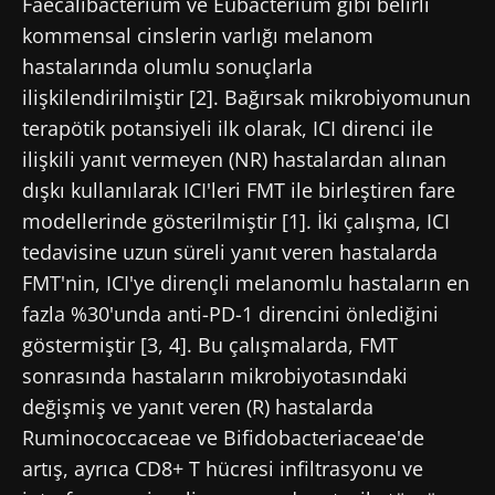
Faecalibacterium ve Eubacterium gibi belirli
kommensal cinslerin varlığı melanom
hastalarında olumlu sonuçlarla
ilişkilendirilmiştir [2]. Bağırsak mikrobiyomunun
terapötik potansiyeli ilk olarak, ICI direnci ile
ilişkili yanıt vermeyen (NR) hastalardan alınan
dışkı kullanılarak ICI'leri FMT ile birleştiren fare
modellerinde gösterilmiştir [1]. İki çalışma, ICI
tedavisine uzun süreli yanıt veren hastalarda
FMT'nin, ICI'ye dirençli melanomlu hastaların en
fazla %30'unda anti-PD-1 direncini önlediğini
göstermiştir [3, 4]. Bu çalışmalarda, FMT
sonrasında hastaların mikrobiyotasındaki
değişmiş ve yanıt veren (R) hastalarda
Ruminococcaceae ve Bifidobacteriaceae'de
artış, ayrıca CD8+ T hücresi infiltrasyonu ve