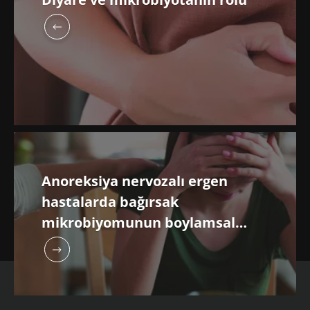
Anoreksiya nervozalı ergen
hastalarda bağırsak
mikrobiyomunun boylamsal
analizi: klinik sonuçlarla ilişkili
mikrobiyomla ilgili faktörler