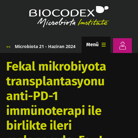
Ana
içeriğe
atla
Menü
Microbiota 21 - Haziran 2024
Sayfa
yolu
Fekal mikrobiyota
transplantasyonu
anti-PD-1
immünoterapi ile
birlikte ileri