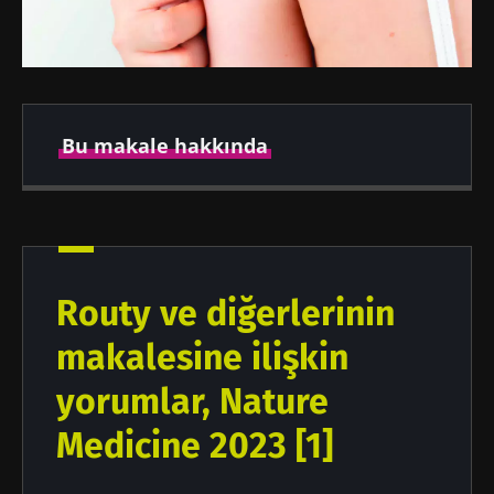
Bu makale hakkında
Yazar
Routy ve diğerlerinin
Prof Harry Sokol
makalesine ilişkin
yorumlar, Nature
Yayın
Güncelleme
Medicine 2023 [1]
02 Ekim 2024
03 Ekim 2024