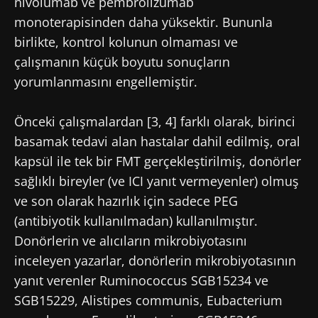
nivolumab ve pembrolizumab
SMM'ler ve araştırmacıların Mikrobiyota
monoterapisinden daha yüksektir. Bununla
Topluluğuna katılın ve mikrobiyota
birlikte, kontrol kolunun olmaması ve
hakkındaki en son haberlerden haberdar
Biocodex'ten haberler almak için abone
çalışmanın küçük boyutu sonuçların
olmak için "Microbiota Digest" ve "Sağlık
olmak istiyorum
yeniden yönlendirme
yorumlanmasını engellemiştir.
Profesyonelleri Dergisi" alın.
Biocodex Microbiota Institute
genel kullanim
Yönlendirilmek ve web sitemizi terk etmek
koşullari
ve
veri koruma politikasi
okudum ve
Önceki çalışmalardan [3, 4] farklı olarak, birinci
kabul ediyorum.
üzeresiniz
basamak tedavi alan hastalar dahil edilmiş, oral
kapsül ile tek bir FMT gerçekleştirilmiş, donörler
* Zorunlu alan
Yönlendirilmek
sağlıklı bireyler (ve ICI yanıt vermeyenler) olmuş
BMI 20-35
Biocodex'ten haberler almak için abone
ve son olarak hazırlık için sadece PEG
Biocodex Microbiota Enstitüsü web sitesinde
olmak istiyorum
(antibiyotik kullanılmadan) kullanılmıştır.
Araştır
kalın
Donörlerin ve alıcıların mikrobiyotasını
Biocodex Microbiota Institute
genel kullanim
inceleyen yazarlar, donörlerin mikrobiyotasının
koşullari
ve
veri koruma politikasi
okudum ve
yanıt verenler Ruminococcus SGB15234 ve
kabul ediyorum.
Mikrobiyota
SGB15229, Alistipes communis, Eubacterium
ve
* Zorunlu alan