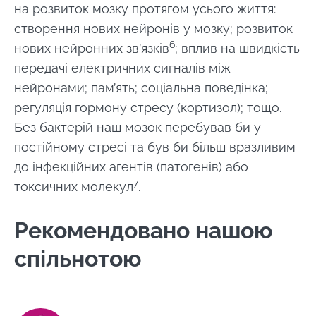
на розвиток мозку протягом усього життя:
Приєднуйтесь до спільноти Microbiota та
створення нових нейронів у мозку; розвиток
отримайте раз на місяць "найважливіший",
Я хотів би підписатися на отримання інших
6
нових нейронних зв’язків
; вплив на швидкість
щоб бути в курсі останніх новин про
новин з BioCodex
Перенаправлення
передачі електричних сигналів між
Microbiota.
Я прочитав і приймаю
GTU
і
політику
нейронами; пам’ять; соціальна поведінка;
захисту даних
Інституту мікробіоти
Ви збираєтеся перенаправити і залишити
регуляція гормону стресу (кортизол); тощо.
Biocodex.
наш веб -сайт
Без бактерій наш мозок перебував би у
* Обов'язкові поля
постійному стресі та був би більш вразливим
до інфекційних агентів (патогенів) або
Перенаправляти
BMI 20-35
Я хотів би підписатися на отримання інших
7
токсичних молекул
.
новин з BioCodex
Залишайтеся на веб -сайті Інституту мікробіоти
Explore
BioCodex
Рекомендовано нашою
Я прочитав і приймаю
GTU
і
політику
захисту даних
Інституту мікробіоти
спільнотою
Biocodex.
Чи справді
кефір —
* Обов'язкові поля
природний
союзник нашої