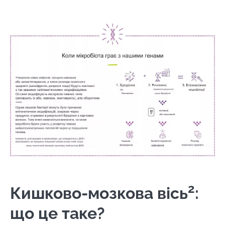
Image
2
Кишково-мозкова вісь
:
що це таке?