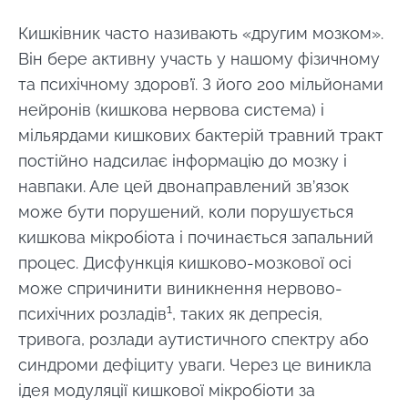
Кишківник часто називають «другим мозком».
Він бере активну участь у нашому фізичному
та психічному здоров’ї. З його 200 мільйонами
нейронів (кишкова нервова система) і
мільярдами кишкових бактерій травний тракт
постійно надсилає інформацію до мозку і
навпаки. Але цей двонаправлений зв’язок
може бути порушений, коли порушується
кишкова мікробіота і починається запальний
процес. Дисфункція кишково-мозкової осі
може спричинити виникнення нервово-
1
психічних розладів
, таких як депресія,
тривога, розлади аутистичного спектру або
синдроми дефіциту уваги. Через це виникла
ідея модуляції кишкової мікробіоти за