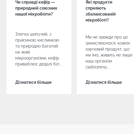
Чи справді кефір —
Які продукти
природний союзник
сприяють
нашої мікробіоти?
збалансованій
мікробіоті?
Злегка шипучий, з
Ми не завжди про це
приємною кислинкою
замислюємося: кожен
та природно багатий
харчовий продукт, що
на живі
ми їмо, живить не лише
мікроорганізми, кефір
наш організм
приваблює дедалі біл...
(забезпечу...
Дізнатися більше
Дізнатися більше