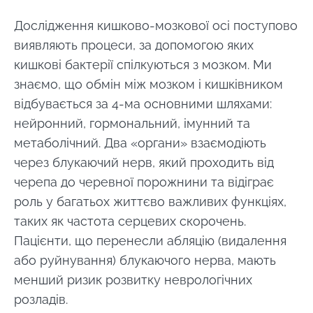
Створений
Оновлений
11 December 2023
06 October 2025
Дослідження кишково-мозкової осі поступово
виявляють процеси, за допомогою яких
кишкові бактерії спілкуються з мозком. Ми
знаємо, що обмін між мозком і кишківником
відбувається за 4-ма основними шляхами:
нейронний, гормональний, імунний та
метаболічний. Два «органи» взаємодіють
через блукаючий нерв, який проходить від
черепа до черевної порожнини та відіграє
роль у багатьох життєво важливих функціях,
таких як частота серцевих скорочень.
Пацієнти, що перенесли абляцію (видалення
або руйнування) блукаючого нерва, мають
менший ризик розвитку неврологічних
розладів.