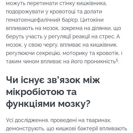
можуть перетинати стінку кишківника,
подорожувати у кровотоці та долати
гематоенцефалічний бар’єр. Цитокіни
впливають на мозок, зокрема на ділянки, що
беруть участь у регуляції реакції на стрес. А
мозок, у свою чергу, впливає на кишківник,
регулюючи секрецію, моторику та кровотік, і
Залишайся з нами !
5
таким чином впливає на його проникність
.
Приєднуйтесь до спільноти Microbiota та
Чи існує зв’язок між
отримайте \ Essentials \ "раз на місяць,
мікробіотою та
щоб бути в курсі останніх новин про
мікробіоти".
функціями мозку?
Будьте в курсі
Усі дослідження, проведені на тваринах,
демонструють, що кишкові бактерії впливають