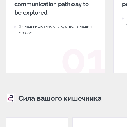
communication pathway to
р
be explored
Як наш кишківник спілкується з нашим
мозком
Сила вашого кишечника