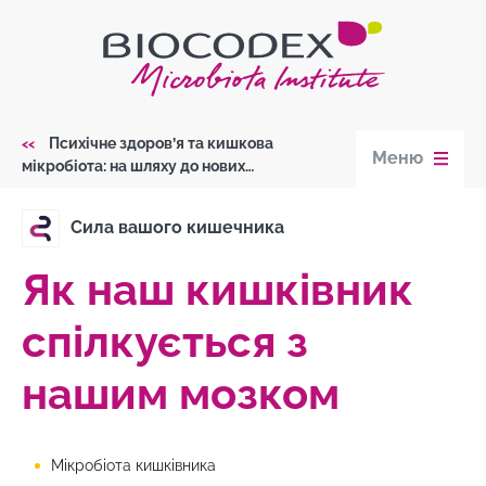
Skip
to
main
content
Психічне здоров’я та кишкова
Меню
Breadcrumb
мікробіота: на шляху до нових
терапевтичних можливостей?
Сила вашого кишечника
Як наш кишківник
спілкується з
нашим мозком
Мікробіота кишківника