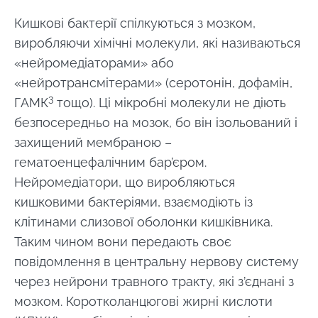
Кишкові бактерії спілкуються з мозком,
виробляючи хімічні молекули, які називаються
«нейромедіаторами» або
«нейротрансмітерами» (серотонін, дофамін,
3
ГАМК
тощо). Ці мікробні молекули не діють
безпосередньо на мозок, бо він ізольований і
захищений мембраною –
гематоенцефалічним бар’єром.
Нейромедіатори, що виробляються
кишковими бактеріями, взаємодіють із
клітинами слизової оболонки кишківника.
Таким чином вони передають своє
повідомлення в центральну нервову систему
через нейрони травного тракту, які з’єднані з
мозком. Коротколанцюгові жирні кислоти