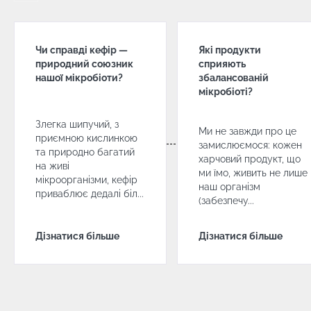
Чи справді кефір —
Які продукти
природний союзник
сприяють
нашої мікробіоти?
збалансованій
мікробіоті?
Злегка шипучий, з
Ми не завжди про це
приємною кислинкою
замислюємося: кожен
та природно багатий
харчовий продукт, що
на живі
ми їмо, живить не лише
мікроорганізми, кефір
наш організм
приваблює дедалі біл...
(забезпечу...
Дізнатися більше
Дізнатися більше