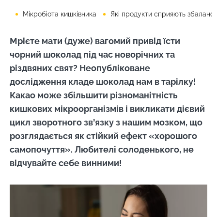
Мікробіота кишківника
Які продукти сприяють збалансованій мікробіот
Мрієте мати (дуже) вагомий привід їсти
чорний шоколад під час новорічних та
різдвяних свят? Неопубліковане
дослідження кладе шоколад нам в тарілку!
Какао може збільшити різноманітність
кишкових мікроорганізмів і викликати дієвий
цикл зворотного зв’язку з нашим мозком, що
розглядається як стійкий ефект «хорошого
самопочуття». Любителі солоденького, не
відчувайте себе винними!