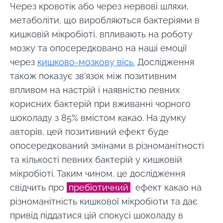
Biocodex.
Через кровотік або через нервові шляхи,
наш веб -сайт
метаболіти, що виробляються бактеріями в
* Обов'язкові поля
кишковій мікробіоті, впливають на роботу
Перенаправляти
BMI 20-35
мозку та опосередковано на наші емоції
Я хотів би підписатися на отримання інших
новин з BioCodex
через
кишково-мозкову вісь.
Дослідження
Залишайтеся на веб -сайті Інституту мікробіоти
Explore
BioCodex
також показує зв’язок між позитивним
Я прочитав і приймаю
GTU
і
політику
впливом на настрій і наявністю певних
захисту даних
Інституту мікробіоти
корисних бактерій при вживанні чорного
Biocodex.
Чи справді
шоколаду з 85% вмістом какао. На думку
кефір —
* Обов'язкові поля
авторів, цей позитивний ефект буде
природний
союзник нашої
опосередкований змінами в різноманітності
BMI 20-35
мікробіоти?
та кількості певних бактерій у кишковій
29.07.2026
29.07.
мікробіоті. Таким чином, це дослідження
Злегка
Питна вода:
Атопі
свідчить про
пребіотичний
ефект какао на
шипучий, з
джерело
дерма
приємною
різноманітність кишкової мікробіоти та дає
життя... та
захис
кислинкою та
мікроорганізмів
шкіри 
привід піддатися цій спокусі шоколаду в
природно
грибк