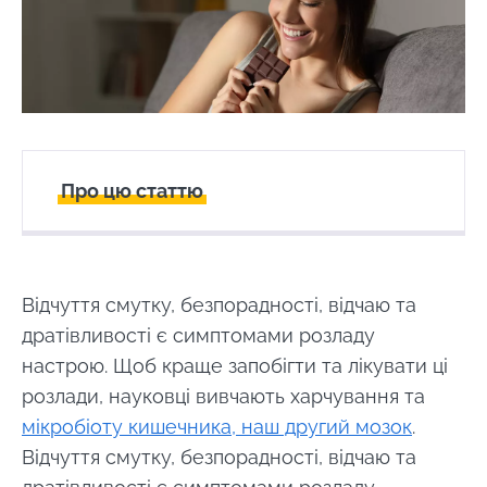
Про цю статтю
Створений
Оновлений
18 April 2024
24 February 2025
Відчуття смутку, безпорадності, відчаю та
дратівливості є симптомами розладу
настрою. Щоб краще запобігти та лікувати ці
розлади, науковці вивчають харчування та
мікробіоту кишечника, наш другий мозок
.
Відчуття смутку, безпорадності, відчаю та