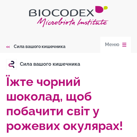
Skip
to
main
content
Меню
Сила вашого кишечника
Breadcrumb
Сила вашого кишечника
Їжте чорний
шоколад, щоб
побачити світ у
рожевих окулярах!