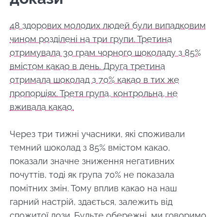
48 здорових молодих людей були випадковим
чином розділені на три групи. Третина
отримувала 30 грам чорного шоколаду з 85%
вмістом какао в день. Друга третина
отримала шоколад з 70% какао в тих же
пропорціях. Третя група, контрольна, не
вживала какао.
Через три тижні учасники, які споживали
темний шоколад з 85% вмістом какао,
показали значне зниження негативних
почуттів, тоді як група 70% не показала
помітних змін. Тому вплив какао на наш
гарний настрій, здається, залежить від
спожитої дози. Будьте обережні, ми говоримо