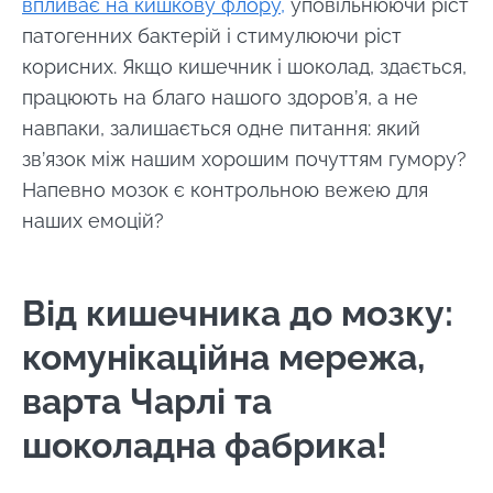
впливає на кишкову флору,
уповільнюючи ріст
патогенних бактерій і стимулюючи ріст
Залишайся з нами !
корисних. Якщо кишечник і шоколад, здається,
працюють на благо нашого здоров’я, а не
Приєднуйтесь до спільноти Microbiota та
навпаки, залишається одне питання: який
отримайте \ Essentials \ "раз на місяць,
зв’язок між нашим хорошим почуттям гумору?
щоб бути в курсі останніх новин про
Напевно мозок є контрольною вежею для
мікробіоти".
наших емоцій?
Будьте в курсі
Від кишечника до мозку:
Приєднуйтесь до спільноти Microbiota та
комунікаційна мережа,
отримайте раз на місяць "найважливіший",
Я хотів би підписатися на отримання інших
варта Чарлі та
щоб бути в курсі останніх новин про
новин з BioCodex
Перенаправлення
Microbiota.
шоколадна фабрика!
Я прочитав і приймаю
GTU
і
політику
захисту даних
Інституту мікробіоти
Ви збираєтеся перенаправити і залишити