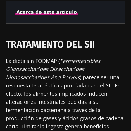
Acerca de este artículo
Fecha de
Fecha de
publicación
actualización
TRATAMIENTO DEL SII
17 Octubre 2019
23 Julio 2024
La dieta sin FODMAP (
Fermentescibles
Oligosaccharides Disaccharides
Monosaccharides And Polyols
) parece ser una
respuesta terapéutica apropiada para el SII. En
efecto, los alimentos implicados inducen
alteraciones intestinales debidas a su
fermentación bacteriana a través de la
producción de gases y ácidos grasos de cadena
corta. Limitar la ingesta genera beneficios