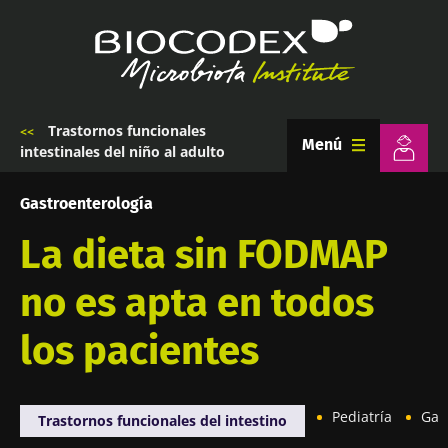
Pasar
al
contenido
principal
Trastornos funcionales
Sobrescribir
Menú
intestinales del niño al adulto
enlaces
de
ayuda
Gastroenterología
a
la
La dieta sin FODMAP
navegación
no es apta en todos
los pacientes
Pediatría
Gas
Trastornos funcionales del intestino