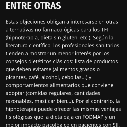
ENTRE OTRAS
Estas objeciones obligan a interesarse en otras
alternativas no farmacológicas para los TFI
(hipnoterapia, dieta sin gluten, etc.). Según la
literatura científica, los profesionales sanitarios
tienden a mostrar un menor interés por los
consejos dietéticos clásicos: lista de productos
que deben evitarse (alimentos grasos o
picantes, café, alcohol, cebollas...) y
comportamientos alimentarios que conviene
¡No se vaya tan rápido!
adoptar (comidas regulares, cantidades
razonables, masticar bien...). Por el contrario, la
Únase a la comunidad de la microbiota para
hipnoterapia puede ofrecer las mismas ventajas
profesionales sanitarios y reciba el
fisiológicas que la dieta baja en FODMAP y un
"Microbiota Digest" y el "HCP Magazine" que
mejor impacto psicológico en pacientes con SII.