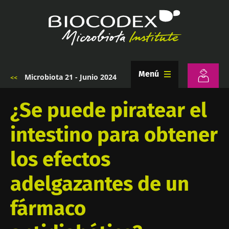
Pasar
al
contenido
principal
Menú
Microbiota 21 - Junio 2024
Sobrescribir
enlaces
de
¿Se puede piratear el
ayuda
a
intestino para obtener
la
navegación
los efectos
adelgazantes de un
fármaco