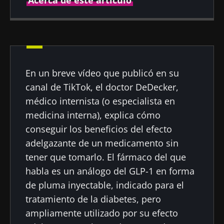
Autor
En un breve vídeo que publicó en su
Dr Julien Scanzi
canal de TikTok, el doctor DeDecker,
médico internista (o especialista en
medicina interna), explica cómo
conseguir los beneficios del efecto
Fecha de
Fecha de
publicación
actualización
adelgazante de un medicamento sin
27 Junio 2024
29 Agosto 2024
tener que tomarlo. El fármaco del que
habla es un análogo del GLP-1 en forma
de pluma inyectable, indicado para el
tratamiento de la diabetes, pero
ampliamente utilizado por su efecto