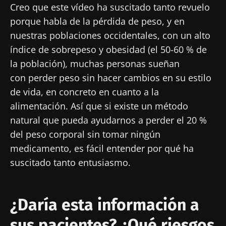
Únase a la comunidad de la microbiota para
Creo que este vídeo ha suscitado tanto revuelo
profesionales sanitarios y reciba el
porque habla de la pérdida de peso, y en
"Microbiota Digest" y el "HCP Magazine" que
nuestras poblaciones occidentales, con un alto
le permitirá mantenerse informado sobre la
índice de sobrepeso y obesidad (el 50-60 % de
microbiota.
la población), muchas personas sueñan
con perder peso sin hacer cambios en su estilo
Mantenerse informado
de vida, en concreto en cuanto a la
alimentación. Así que si existe un método
Únase a la comunidad de la microbiota para
natural que pueda ayudarnos a perder el 20 %
profesionales sanitarios y reciba el
del peso corporal sin tomar ningún
"Microbiota Digest" y el "HCP Magazine" que
Me gustaría registrarme para recibir más
medicamento, es fácil entender por qué ha
le permitirá mantenerse informado sobre la
noticias de Biocodex
Redirección
suscitado tanto entusiasmo.
microbiota.
He leído y acepto las
condiciones generales
Está a punto de ser redirigido y de dejar
de uso y la
política de protección de datos
del
Biocodex Microbiota Institute
nuestro sitio web.
¿Daría esta información a
* Campo obligatorio
sus pacientes? ¿Qué riesgos