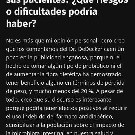
Ser redirigido
BMI 20-35
o dificultades podría
Me gustaría registrarme para recibir más
Quedarse en el sitio web del Biocodex Microbiota
noticias de Biocodex
haber?
Descubrir
Institute
He leído y acepto las
condiciones generales
de uso y la
política de protección de datos
del
No es más que mi opinión personal, pero creo
Biocodex Microbiota Institute
que los comentarios del Dr. DeDecker caen un
poco en la publicidad engañosa, porque ni el
* Campo obligatorio
hecho de tomar algún tipo de probiótico ni el
BMI 20-35
de aumentar la fibra dietética ha demostrado
23/07/2026
16/07/2026
10/07/202
tener beneficio alguno en términos de pérdida
de peso, y mucho menos del 20 %. A pesar de
Influencia
Microbiota
Una
de la
intratumoral:
bacteria
todo, creo que su discurso es interesante
microbiota
¿un indicador
intestinal
porque podría tener efectos positivos al reducir
en la salud
pronóstico
que
el uso indebido del fármaco antidiabético,
reproductiva
independiente
fortalece l
en el cáncer
músculos
Leer el
Leer el
Leer el
sensibilizar a la población sobre el impacto de
colorrectal?
artículo
artículo
artículo
la microbiota intestinal en nuestra salud y,