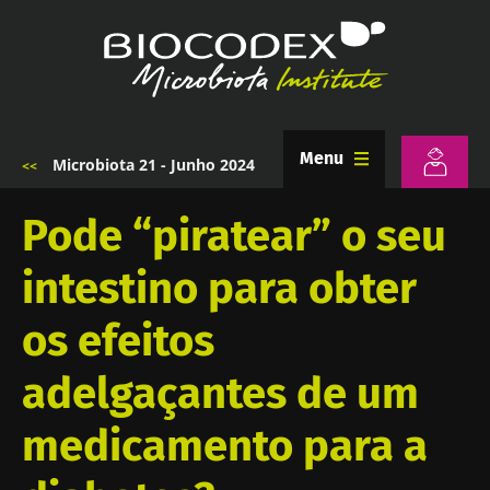
Passar
para
o
conteúdo
principal
Menu
Microbiota 21 - Junho 2024
Navegação
estrutural
Pode “piratear” o seu
intestino para obter
os efeitos
adelgaçantes de um
medicamento para a