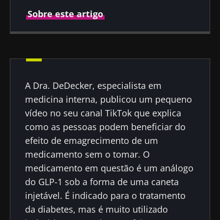
Sobre este artigo
Autor
A Dra. DeDecker, especialista em
Dr Julien Scanzi
medicina interna, publicou um pequeno
vídeo no seu canal TikTok que explica
como as pessoas podem beneficiar do
efeito de emagrecimento de um
Publicado em
Atualizado em
11 Julho 2024
29 Agosto 2024
medicamento sem o tomar. O
medicamento em questão é um análogo
do GLP-1 sob a forma de uma caneta
injetável. É indicado para o tratamento
da diabetes, mas é muito utilizado