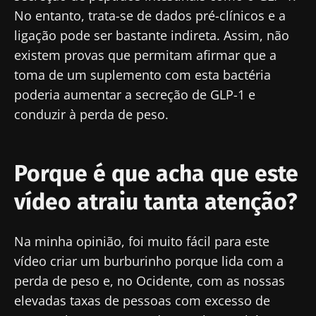
No entanto, trata-se de dados pré-clínicos e a
ligação pode ser bastante indireta. Assim, não
existem provas que permitam afirmar que a
toma de um suplemento com esta bactéria
poderia aumentar a secreção de GLP-1 e
conduzir à perda de peso.
Porque é que acha que este
vídeo atraiu tanta atenção?
Fique connosco!
Na minha opinião, foi muito fácil para este
vídeo criar um burburinho porque lida com a
Junte-se à comunidade de profissionais de
perda de peso e, no Ocidente, com as nossas
saúde e investigadores da Microbiota e
elevadas taxas de pessoas com excesso de
receba o "Microbiota Digest" e o "HCP