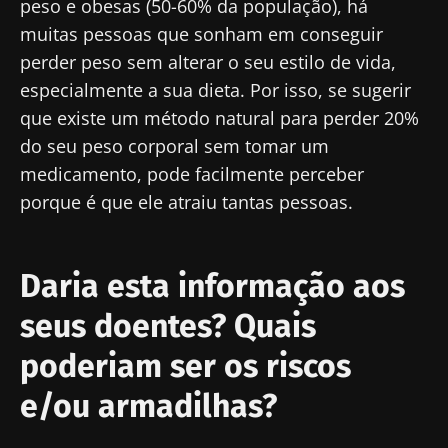
peso e obesas (50-60% da população), há
Magazine" para se manter atualizado com as
muitas pessoas que sonham em conseguir
últimas notícias sobre a microbiota.
perder peso sem alterar o seu estilo de vida,
Mantenha-se
especialmente a sua dieta. Por isso, se sugerir
informado
que existe um método natural para perder 20%
do seu peso corporal sem tomar um
Junte-se à comunidade de profissionais de
medicamento, pode facilmente perceber
saúde e investigadores da Microbiota e
porque é que ele atraiu tantas pessoas.
Gostaria de me inscrever para receber mais
receba o "Microbiota Digest" e o "HCP
informações sobre a Biocodex
Magazine" para se manter atualizado com as
Redirecionamento
Eu li e aceito as
condições gerais de utilização
últimas notícias sobre a microbiota.
Daria esta informação aos
e a
política de privacidade
do Biocodex
Você está prestes a ser redirecionado e
seus doentes? Quais
Microbiota Institute.
deixar nosso site
poderiam ser os riscos
* Campo obrigatório
Ser redirecionado
e/ou armadilhas?
BMI 20-35
Gostaria de me inscrever para receber mais
Ficar no site do Biocodex Microbiota Institute