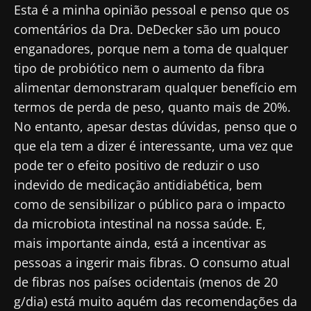
Descubra
informações sobre a Biocodex
Esta é a minha opinião pessoal e penso que os
comentários da Dra. DeDecker são um pouco
Eu li e aceito as
condições gerais de utilização
enganadores, porque nem a toma de qualquer
e a
política de privacidade
do Biocodex
tipo de probiótico nem o aumento da fibra
Microbiota Institute.
alimentar demonstraram qualquer benefício em
* Campo obrigatório
termos de perda de peso, quanto mais de 20%.
No entanto, apesar destas dúvidas, penso que o
BMI 20-35
23/07/2026
16/07/2026
10/07/202
que ela tem a dizer é interessante, uma vez que
pode ter o efeito positivo de reduzir o uso
O impacto
Microbiota
Uma
indevido de medicação antidiabética, bem
das
intratumoral
bactéria
microbiotas
do cancro
intestinal
como de sensibilizar o público para o impacto
na saúde
colorretal: um
que
da microbiota intestinal na nossa saúde. E,
reprodutiva
indicador
aumenta 
prognóstico
força
mais importante ainda, está a incentivar as
Ler o artigo
Ler o artigo
Ler o artig
independente?
muscular
pessoas a ingerir mais fibras. O consumo atual
de fibras nos países ocidentais (menos de 20
g/dia) está muito aquém das recomendações da