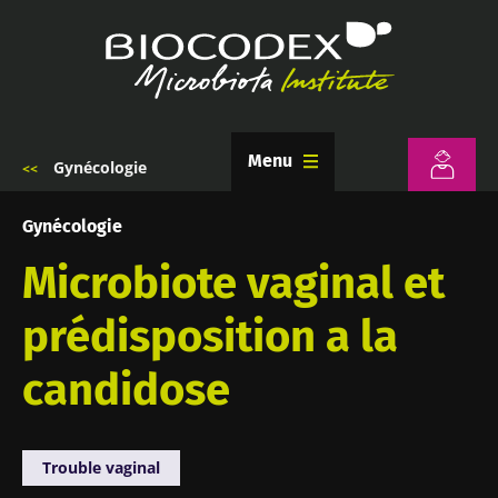
Aller
au
contenu
principal
Menu
Gynécologie
Fil
d'Ariane
Gynécologie
Microbiote vaginal et
prédisposition a la
candidose
Trouble vaginal