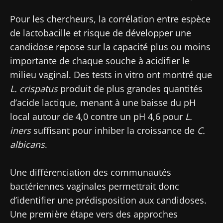
professionnels de santé et des chercheurs et
Pour les chercheurs, la corrélation entre espèce
recevez le "Microbiota Digest" et le "HCP
de lactobacille et risque de développer une
Magazine" pour rester au courant des
candidose repose sur la capacité plus ou moins
dernières actualités sur le microbiote.
importante de chaque souche à acidifier le
Se tenir informé
milieu vaginal. Des tests in vitro ont montré que
L. crispatus
produit de plus grandes quantités
Rejoignez la communauté Microbiota des
d’acide lactique, menant à une baisse du pH
professionnels de santé et des chercheurs et
local autour de 4,0 contre un pH 4,6 pour
L.
recevez le "Microbiota Digest" et le "HCP
Je souhaite m'inscrire afin de recevoir
iners
suffisant pour inhiber la croissance de
C.
Magazine" pour rester au courant des
d'autres actualités de Biocodex
Redirection
albicans
.
dernières actualités sur le microbiote.
J’ai lu et accepte les
CGU
et la
politique de
Une différenciation des communautés
Vous êtes sur le point d'être redirigé et de
protection des données
du Biocodex
Microbiota Institute
bactériennes vaginales permettrait donc
quitter notre site web
d’identifier une prédisposition aux candidoses.
* Champs obligatoires
Une première étape vers des approches
Être redirigé