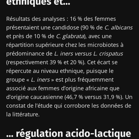
ethniques et…
Résultats des analyses : 16 % des femmes
présentaient une candidose (90 % de
C. albicans
et près de 10 % de
C. glabrata
), avec une
répartition supérieure chez les microbiotes à
prédominance de
L. iners versus L. crispatus
(respectivement 39 % et 20 %). Cet écart se
répercute au niveau ethnique, puisque le
groupe «
L. iners
» est plus fréquemment
associé aux femmes d’origine africaine que
d’origine caucasienne (46,7 % versus 31,9 %). Un
constat de l’étude qui corrobore les données de
la littérature.
Ne partez pas si vite !
… régulation acido-lactique
Rejoignez la communauté Microbiota des