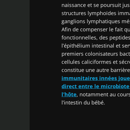
naissance et se poursuit ju
structures lymphoïdes immat
ganglions lymphatiques mé
Afin de compenser le fait q
fonctionnelles, des peptide
l’épithélium intestinal et s
premiers colonisateurs bac
cellules caliciformes et sécr
constitue une autre barrièr
immunitaires innées jouen
direct entre le microbiote 
l’hôte
, notamment au cours
l’intestin du bébé.