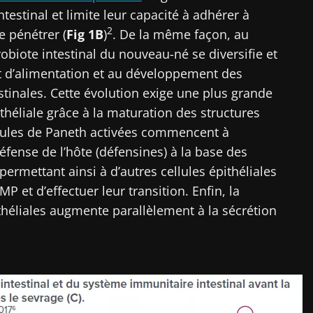
testinal et limite leur capacité à adhérer à
ouvrir
igé
2
le pénétrer (
Fig 1B
)
. De la même façon, au
 m'inscrire afin de recevoir d'autres actualités de Biocodex
biote intestinal du nouveau-né se diversifie et
r le site Web du Biocodex Microbiota Institute
ccepte les
CGU
et la
politique de protection des données
du B
 d’alimentation et au développement des
Institute
estinales. Cette évolution exige une plus grande
ithéliale grâce à la maturation des structures
ires
llules de Paneth activées commencent à
fense de l’hôte (défensines) à la base des
 permettant ainsi à d’autres cellules épithéliales
16/07/2026
10/07/202
P et d’effectuer leur transition. Enfin, la
ithéliales augmente parallèlement à la sécrétion
Microbiote
Une bacté
ur la
intratumoral du
intestinal
ctive
cancer colorectal : un
développe 
indicateur
musculair
pronostique
indépendant ?
Lire l'article
Lire l'artic