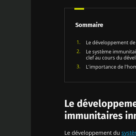
du nouveau-né joue un rôle clef au
cours du développement
L'importance de l'homéostasie
Sommaire
intestinale
Le développement de 
Le système immunitai
clef au cours du dév
L'importance de l'hom
Le développeme
immunitaires in
Le développement du
systè