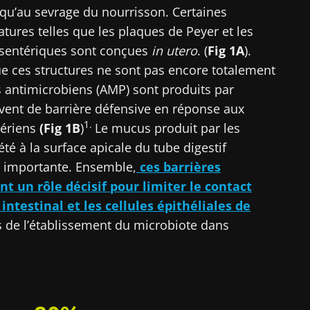
squ’au sevrage du nourrisson. Certaines
ures telles que les plaques de Peyer et les
sentériques sont conçues
in utero
. (
Fig 1A
).
ue ces structures ne sont pas encore totalement
s antimicrobiens (AMP) sont produits par
ervent de barrière défensive en réponse aux
1.
tériens
(Fig 1B
)
Le mucus produit par les
été à la surface apicale du tube digestif
e importante. Ensemble,
ces barrières
t un rôle décisif pour limiter le contact
intestinal et les cellules épithéliales de
 de l’établissement du microbiote dans