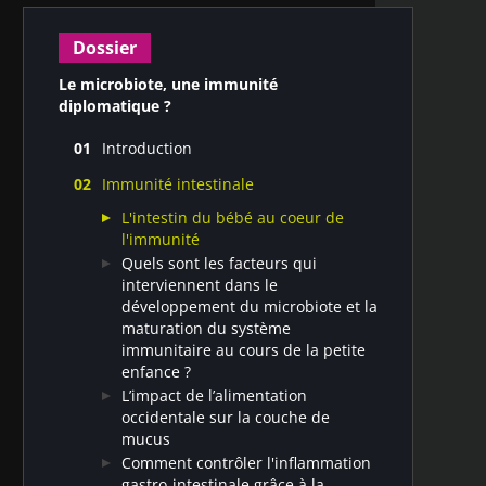
Dossier
Le microbiote, une immunité
diplomatique ?
Introduction
Nos connaissances sur l'interaction
Immunité intestinale
complexe entre microbiote et
immunité sont encore embryonnaires
L'intestin du bébé au coeur de
l'immunité
Quels sont les facteurs qui
interviennent dans le
développement du microbiote et la
maturation du système
immunitaire au cours de la petite
enfance ?
L’impact de l’alimentation
occidentale sur la couche de
mucus
Comment contrôler l'inflammation
gastro-intestinale grâce à la