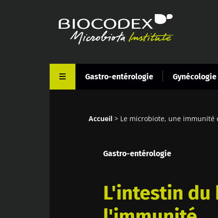
Aller
au
contenu
principal
Gastro-entérologie
Gynécologie
Accueil
Le microbiote, une immunité 
Fil
d'Ariane
Gastro-entérologie
L'intestin du
l'immunité