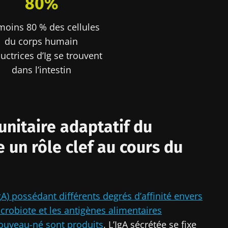
80%
artez pas si vite !
moins 80 % des cellules
du corps humain
uctrices d’Ig se trouvent
ommunauté Microbiota des professionnels de santé e
dans l’intestin
ecevez le "Microbiota Digest" et le "HCP Magazine" po
nières actualités sur le microbiote.
nitaire adaptatif du
tenir informé
 un rôle clef au cours du
 m'inscrire afin de recevoir d'autres actualités de Biocodex
t
ccepte les
CGU
et la
politique de protection des données
du B
ommunauté Microbiota des professionnels de santé e
Institute
ecevez le "Microbiota Digest" et le "HCP Magazine" po
irection
) possédant différents degrés d’affinité envers
nières actualités sur le microbiote.
ires
robiote et les antigènes alimentaires
e point d'être redirigé et de quitter notre site web
nouveau-né sont produits
. L’IgA sécrétée se fixe