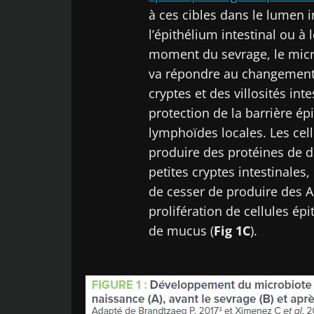
à ces cibles dans le lumen in
Déc
Être redir
l’épithélium intestinal ou à 
Je souhaite
moment du sevrage, le micro
Rester su
J’ai lu et a
va répondre au changement
Microbiota 
cryptes et des villosités int
protection de la barrière ép
* Champs obligato
lymphoïdes locales. Les ce
BMI 20-35
produire des protéines de dé
petites cryptes intestinales,
23/07/2026
de cesser de produire des AM
prolifération de cellules ép
Impact des
microbiotes s
de mucus (
Fig 1C
).
santé reprodu
Lire l'article