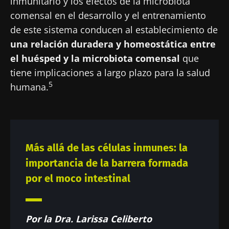
inmunitario y los efectos de la microbiota
comensal en el desarrollo y el entrenamiento
de este sistema conducen al establecimiento de
una relación duradera y homeostática entre
¡No se vaya tan rápido!
el huésped y la microbiota comensal
que
tiene implicaciones a largo plazo para la salud
Únase a la comunidad de la microbiota para
5
humana.
profesionales sanitarios y reciba el
"Microbiota Digest" y el "HCP Magazine" que
le permitirá mantenerse informado sobre la
microbiota.
Más allá de las células inmunes: la
Mantenerse informado
importancia de la barrera formada
por el moco intestinal
Únase a la comunidad de la microbiota para
profesionales sanitarios y reciba el
"Microbiota Digest" y el "HCP Magazine" que
Me gustaría registrarme para recibir más
Por la Dra. Larissa Celiberto
le permitirá mantenerse informado sobre la
noticias de Biocodex