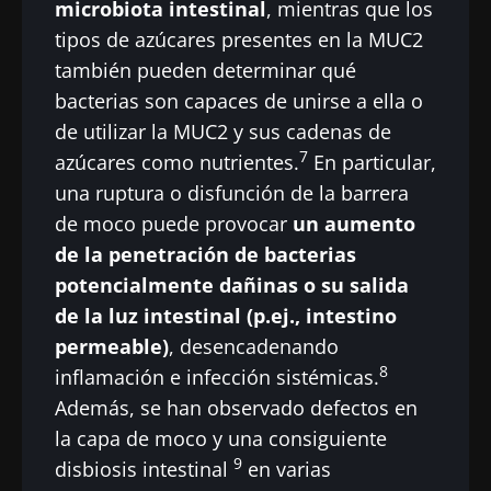
microbiota intestinal
, mientras que los
de la
intratumoral:
bacteria
tipos de azúcares presentes en la MUC2
microbiota
¿un indicador
intestinal
en la salud
pronóstico
que
también pueden determinar qué
reproductiva
independiente
fortalece l
bacterias son capaces de unirse a ella o
en el cáncer
músculos
Leer el
Leer el
Leer el
de utilizar la MUC2 y sus cadenas de
colorrectal?
artículo
artículo
artículo
7
azúcares como nutrientes.
En particular,
una ruptura o disfunción de la barrera
de moco puede provocar
un aumento
de la penetración de bacterias
potencialmente dañinas o su salida
de la luz intestinal (p.ej., intestino
permeable)
, desencadenando
8
inflamación e infección sistémicas.
Además, se han observado defectos en
la capa de moco y una consiguiente
9
disbiosis intestinal
en varias