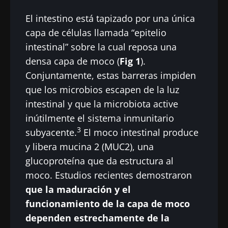
Redirección
microbiota.
El intestino está tapizado por una única
He leído y acepto las
condiciones generales
Está a punto de ser redirigido y de dejar
de uso y la
política de protección de datos
del
capa de células llamada “epitelio
Biocodex Microbiota Institute
nuestro sitio web.
intestinal” sobre la cual reposa una
densa capa de moco (
Fig 1
).
* Campo obligatorio
Ser redirigido
Conjuntamente, estas barreras impiden
BMI 20-35
que los microbios escapen de la luz
Me gustaría registrarme para recibir más
Quedarse en el sitio web del Biocodex Microbiota
noticias de Biocodex
intestinal y que la microbiota active
Descubrir
Institute
inútilmente el sistema inmunitario
He leído y acepto las
condiciones generales
3
subyacente.
El moco intestinal produce
de uso y la
política de protección de datos
del
y libera mucina 2 (MUC2), una
Biocodex Microbiota Institute
glucoproteína que da estructura al
* Campo obligatorio
moco. Estudios recientes demostraron
que la maduración y el
BMI 20-35
funcionamiento de la capa de moco
23/07/2026
16/07/2026
10/07/202
dependen estrechamente de la
Influencia
Microbiota
Una