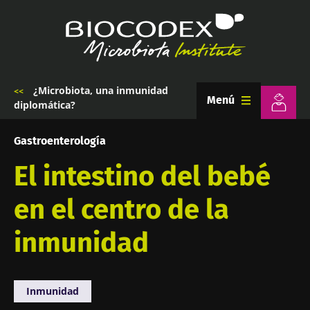
Pasar
al
contenido
principal
¿Microbiota, una inmunidad
Sobrescribir
Menú
diplomática?
enlaces
de
ayuda
Gastroenterología
a
la
El intestino del bebé
navegación
en el centro de la
inmunidad
Inmunidad