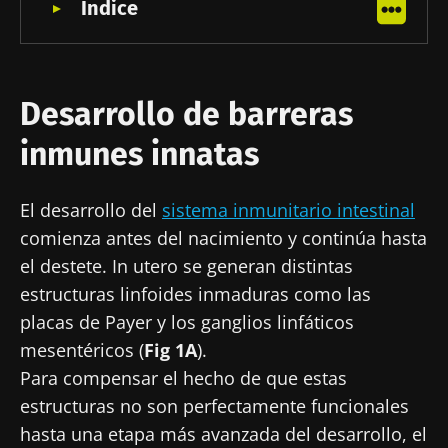
Índice
innatas
Dr Travis J. De Wolfe, PhD
El sistema inmunitario adaptativo del
recien nacido tambien es critico
durante el desarrollo
Dra. Larissa Celiberto, PhD
Desarrollo de barreras
Importancia de la homeostasis
intestinal
inmunes innatas
Fecha de
Fecha de
El desarrollo del
sistema inmunitario intestinal
publicación
actualización
comienza antes del nacimiento y continúa hasta
03 Diciembre 2021
30 Agosto 2024
el destete. In utero se generan distintas
estructuras linfoides inmaduras como las
placas de Payer y los ganglios linfáticos
mesentéricos (
Fig 1A
).
Para compensar el hecho de que estas
estructuras no son perfectamente funcionales
hasta una etapa más avanzada del desarrollo, el