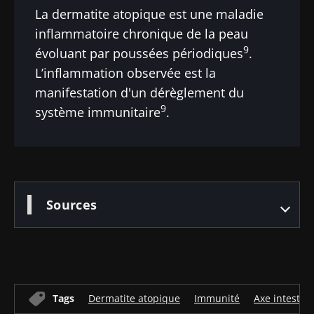
La dermatite atopique est une maladie
inflammatoire chronique de la peau
9
évoluant par poussées périodiques
.
L’inflammation observée est la
manifestation d'un dérèglement du
9
système immunitaire
.
Sources
Tags
Dermatite atopique
Immunité
Axe intestin