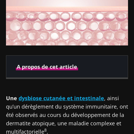
A propos de cet article
Publié le
Mis à jour le
07 décembre 2021
22 juillet 2024
Une
dysbiose cutanée et intestinale
, ainsi
qu’un dérèglement du système immunitaire, ont
été observés au cours du développement de la
dermatite atopique, une maladie complexe et
8
multifactorielle
.