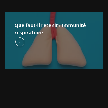
Que faut-il retenir? Immunité
respiratoire
Ne partez pas si vite !
Rejoignez la communauté Microbiota des