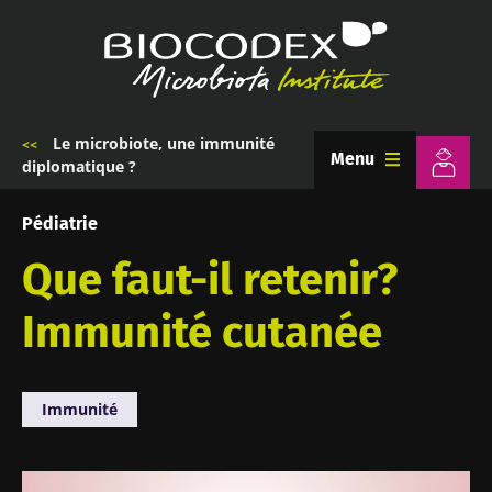
Aller
au
contenu
principal
Le microbiote, une immunité
Fil
Menu
diplomatique ?
d'Ariane
Pédiatrie
Que faut-il retenir?
Immunité cutanée
Immunité