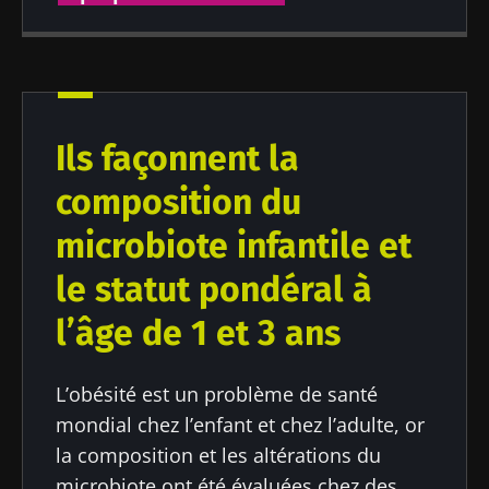
Auteur
Ils façonnent la
Prof. Ener Cagri Dinleyici
composition du
microbiote infantile et
Publié le
Mis à jour le
le statut pondéral à
26 août 2021
24 juillet 2024
l’âge de 1 et 3 ans
L’obésité est un problème de santé
mondial chez l’enfant et chez l’adulte, or
la composition et les altérations du
microbiote ont été évaluées chez des