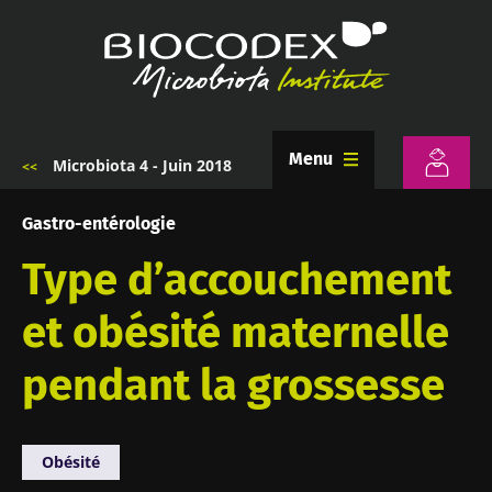
Aller
au
contenu
principal
Menu
Microbiota 4 - Juin 2018
Fil
d'Ariane
Gastro-entérologie
Type d’accouchement
et obésité maternelle
pendant la grossesse
Obésité