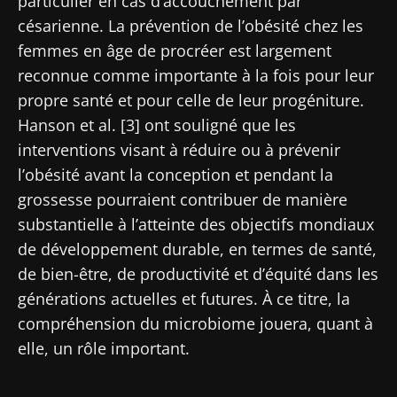
particulier en cas d’accouchement par
Rejoignez la communauté Microbiota des
césarienne. La prévention de l’obésité chez les
professionnels de santé et des chercheurs et
femmes en âge de procréer est largement
recevez le "Microbiota Digest" et le "HCP
reconnue comme importante à la fois pour leur
Magazine" pour rester au courant des
propre santé et pour celle de leur progéniture.
dernières actualités sur le microbiote.
Hanson et al. [3] ont souligné que les
Se tenir informé
interventions visant à réduire ou à prévenir
l’obésité avant la conception et pendant la
Rejoignez la communauté Microbiota des
grossesse pourraient contribuer de manière
professionnels de santé et des chercheurs et
substantielle à l’atteinte des objectifs mondiaux
recevez le "Microbiota Digest" et le "HCP
de développement durable, en termes de santé,
Je souhaite m'inscrire afin de recevoir
Magazine" pour rester au courant des
d'autres actualités de Biocodex
de bien-être, de productivité et d’équité dans les
Redirection
dernières actualités sur le microbiote.
générations actuelles et futures. À ce titre, la
J’ai lu et accepte les
CGU
et la
politique de
compréhension du microbiome jouera, quant à
Vous êtes sur le point d'être redirigé et de
protection des données
du Biocodex
elle, un rôle important.
Microbiota Institute
quitter notre site web
* Champs obligatoires