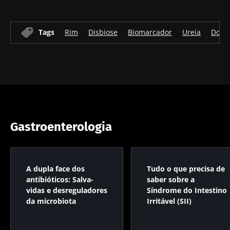
reprodutiva
indicador
aumenta 
prognóstico
força
Ler o artigo
Ler o artigo
Ler o artig
independente?
muscular
Tags
Rim
Disbiose
Biomarcador
Ureia
Doenç
Gastroenterologia
A dupla face dos
Tudo o que precisa de
antibióticos: Salva-
saber sobre a
vidas e desreguladores
Síndrome do Intestino
da microbiota
Irritável (SII)