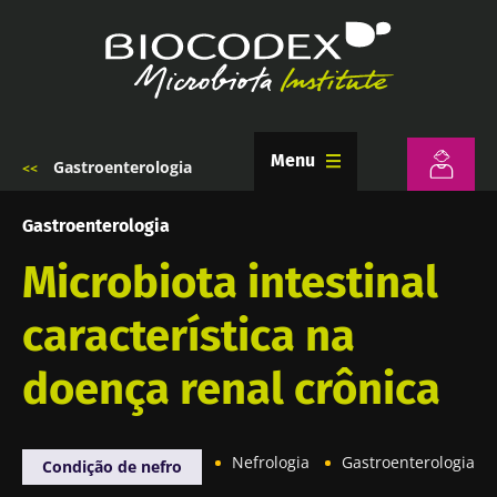
Passar
para
o
conteúdo
principal
Menu
Gastroenterologia
Navegação
estrutural
Gastroenterologia
Microbiota intestinal
característica na
doença renal crônica
Nefrologia
Gastroenterologia
Condição de nefro