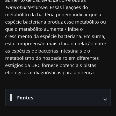
Você está prestes a ser redirecionado e
Microbiota Institute.
Enterobacteriaceae
. Essas ligações do
deixar nosso site
metabólito da bactéria podem indicar que a
* Campo obrigatório
espécie bacteriana produz esse metabólito ou
Ser redirecionado
BMI 20-35
que o metabólito aumenta / inibe o
Gostaria de me inscrever para receber mais
Ficar no site do Biocodex Microbiota Institute
crescimento da espécie bacteriana. Em suma,
Descubra
informações sobre a Biocodex
esta compreensão mais clara da relação entre
as espécies de bactérias intestinais e o
Eu li e aceito as
condições gerais de utilização
e a
política de privacidade
do Biocodex
metabolismo do hospedeiro em diferentes
Microbiota Institute.
estágios da DRC fornece potenciais pistas
etiológicas e diagnósticas para a doença.
* Campo obrigatório
BMI 20-35
23/07/2026
16/07/2026
10/07/202
Fontes
O impacto
Microbiota
Uma
das
intratumoral
bactéria
microbiotas
do cancro
intestinal
na saúde
colorretal: um
que