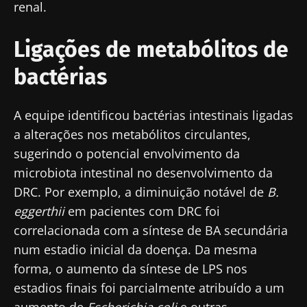
renal.
Fique connosco!
Ligações de metabólitos de
Junte-se à comunidade de profissionais de
bactérias
saúde e investigadores da Microbiota e
receba o "Microbiota Digest" e o "HCP
Magazine" para se manter atualizado com as
A equipe identificou bactérias intestinais ligadas
últimas notícias sobre a microbiota.
a alterações nos metabólitos circulantes,
Mantenha-se
sugerindo o potencial envolvimento da
informado
microbiota intestinal no desenvolvimento da
DRC. Por exemplo, a diminuição notável de
B.
Junte-se à comunidade de profissionais de
eggerthii
em pacientes com DRC foi
saúde e investigadores da Microbiota e
correlacionada com a síntese de BA secundária
Gostaria de me inscrever para receber mais
receba o "Microbiota Digest" e o "HCP
num estadio inicial da doença. Da mesma
informações sobre a Biocodex
Magazine" para se manter atualizado com as
Redirecionamento
forma, o aumento da síntese de LPS nos
Eu li e aceito as
condições gerais de utilização
últimas notícias sobre a microbiota.
estadios finais foi parcialmente atribuído a um
e a
política de privacidade
do Biocodex
aumento de
Escherichia coli
e outras