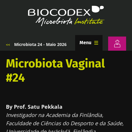
Passar
para
o
conteúdo
principal
Menu
Microbiota 24 - Maio 2026
Navegação
estrutural
Microbiota Vaginal
#24
By Prof. Satu Pekkala
Investigador na Academia da Finlândia,
Faculdade de Ciências do Desporto e da Saúde,
Universidade de Jyväskylä, Finlândia