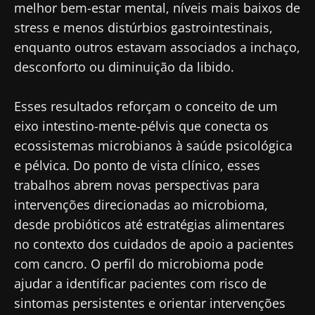
melhor bem-estar mental, níveis mais baixos de
stress e menos distúrbios gastrointestinais,
enquanto outros estavam associados a inchaço,
desconforto ou diminuição da libido.
Esses resultados reforçam o conceito de um
eixo intestino-mente-pélvis que conecta os
ecossistemas microbianos à saúde psicológica
e pélvica. Do ponto de vista clínico, esses
Fique connosco!
trabalhos abrem novas perspectivas para
intervenções direcionadas ao microbioma,
Junte-se à comunidade de profissionais de
desde probióticos até estratégias alimentares
saúde e investigadores da Microbiota e
no contexto dos cuidados de apoio a pacientes
receba o "Microbiota Digest" e o "HCP
com cancro. O perfil do microbioma pode
Magazine" para se manter atualizado com as
ajudar a identificar pacientes com risco de
últimas notícias sobre a microbiota.
sintomas persistentes e orientar intervenções
Mantenha-se