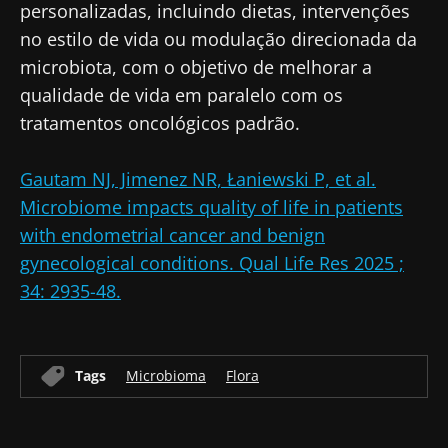
personalizadas, incluindo dietas, intervenções
informado
no estilo de vida ou modulação direcionada da
microbiota, com o objetivo de melhorar a
Junte-se à comunidade de profissionais de
qualidade de vida em paralelo com os
saúde e investigadores da Microbiota e
tratamentos oncológicos padrão.
Gostaria de me inscrever para receber mais
receba o "Microbiota Digest" e o "HCP
informações sobre a Biocodex
Magazine" para se manter atualizado com as
Redirecionamento
Gautam NJ, Jimenez NR, Łaniewski P, et al.
Eu li e aceito as
condições gerais de utilização
últimas notícias sobre a microbiota.
Microbiome impacts quality of life in patients
e a
política de privacidade
do Biocodex
Você está prestes a ser redirecionado e
with endometrial cancer and benign
Microbiota Institute.
deixar nosso site
gynecological conditions. Qual Life Res 2025 ;
* Campo obrigatório
34: 2935-48.
Ser redirecionado
BMI 20-35
Gostaria de me inscrever para receber mais
Ficar no site do Biocodex Microbiota Institute
Descubra
Tags
Microbioma
Flora
informações sobre a Biocodex
Eu li e aceito as
condições gerais de utilização