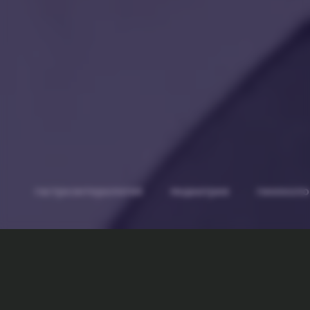
гастроэнтерология
педиатрия
гинеколо
Оптимизируйте