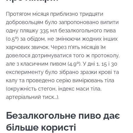
Протягом місяця приблизно тридцяти
добровольцям було запропоновано випити
одну пляшку 335 мл безалкогольного пива
(0,5º) за обідом, не змінюючи жодних інших
харчових звичок. Через п'ять місяців їм
довелося дотримуватися того ж протоколу,
але з класичним пивом (4,9º). У дні 1, 15 і 30
експерименту було зібрано зразки крові та
калу та проведено серію вимірювань тіла
(окружність стегон, індекс маси тіла,
артеріальний тиск...).
Безалкогольне пиво дає
більше користі