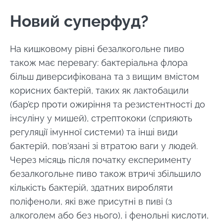
Новий суперфуд?
Залишайся з нами !
На кишковому рівні безалкогольне пиво
також має перевагу: бактеріальна флора
більш диверсифікована та з вищим вмістом
Приєднуйтесь до спільноти Microbiota та
корисних бактерій, таких як лактобацили
отримайте \ Essentials \ "раз на місяць,
(бар’єр проти ожиріння та резистентності до
щоб бути в курсі останніх новин про
інсуліну у мишей), стрептококи (сприяють
мікробіоти".
регуляції імунної системи) та інші види
бактерій, пов’язані зі втратою ваги у людей.
Будьте в курсі
Через місяць після початку експерименту
безалкогольне пиво також втричі збільшило
Приєднуйтесь до спільноти Microbiota та
кількість бактерій, здатних виробляти
отримайте раз на місяць "найважливіший",
Я хотів би підписатися на отримання інших
поліфеноли, які вже присутні в пиві (з
щоб бути в курсі останніх новин про
новин з BioCodex
алкоголем або без нього), і фенольні кислоти,