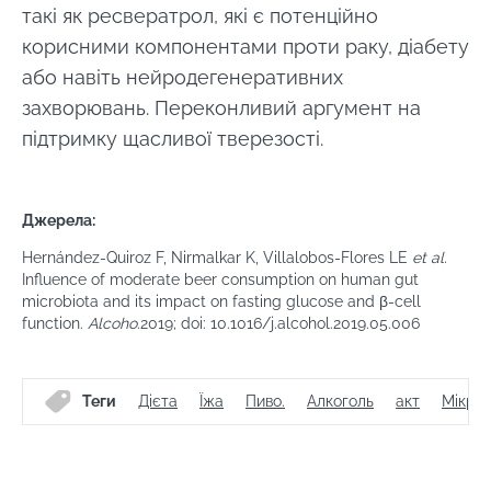
Перенаправлення
Microbiota.
такі як ресвератрол, які є потенційно
Я прочитав і приймаю
GTU
і
політику
корисними компонентами проти раку, діабету
захисту даних
Інституту мікробіоти
Ви збираєтеся перенаправити і залишити
Biocodex.
або навіть нейродегенеративних
наш веб -сайт
захворювань. Переконливий аргумент на
* Обов'язкові поля
підтримку щасливої тверезості.
Перенаправляти
BMI 20-35
Я хотів би підписатися на отримання інших
новин з BioCodex
Залишайтеся на веб -сайті Інституту мікробіоти
Explore
Джерела:
Old
BioCodex
Я прочитав і приймаю
GTU
і
політику
sources
Hernández-Quiroz F, Nirmalkar K, Villalobos-Flores LE
et al.
захисту даних
Інституту мікробіоти
Influence of moderate beer consumption on human gut
Biocodex.
microbiota and its impact on fasting glucose and β-cell
Чи справді
function.
Alcoho
.2019; doi: 10.1016/j.alcohol.2019.05.006
кефір —
* Обов'язкові поля
природний
союзник нашої
BMI 20-35
Теги
Дієта
Їжа
Пиво.
Алкоголь
акт
Мікро
мікробіоти?
29.07.2026
29.07.
Злегка
Питна вода:
Атопі
шипучий, з