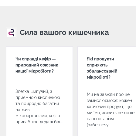
джерело
дерма
приємною
життя... та
захис
кислинкою та
мікроорганізмів
шкіри 
природно
грибк
багатий на
живі
Malass
Прочитати
Прочи
мікроорганізми,
Сила вашого кишечника
статтю
статт
кефір
приваблює
дедалі біл...
Дізнатися
Чи справді кефір —
Які продукти
більше
природний союзник
сприяють
нашої мікробіоти?
збалансованій
мікробіоті?
Злегка шипучий, з
Ми не завжди про це
приємною кислинкою
замислюємося: кожен
та природно багатий
харчовий продукт, що
на живі
ми їмо, живить не лише
мікроорганізми, кефір
наш організм
приваблює дедалі біл...
(забезпечу...