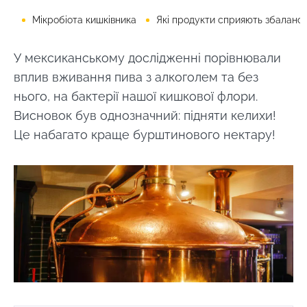
Мікробіота кишківника
Які продукти сприяють збалансованій мікробіот
У мексиканському дослідженні порівнювали
вплив вживання пива з алкоголем та без
нього, на бактерії нашої кишкової флори.
Висновок був однозначний: підняти келихи!
Це набагато краще бурштинового нектару!