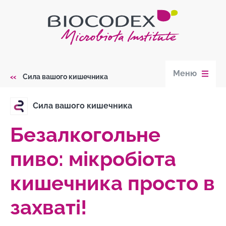
Skip
to
main
content
Меню
Сила вашого кишечника
Breadcrumb
Сила вашого кишечника
Безалкогольне
пиво: мікробіота
кишечника просто в
захваті!