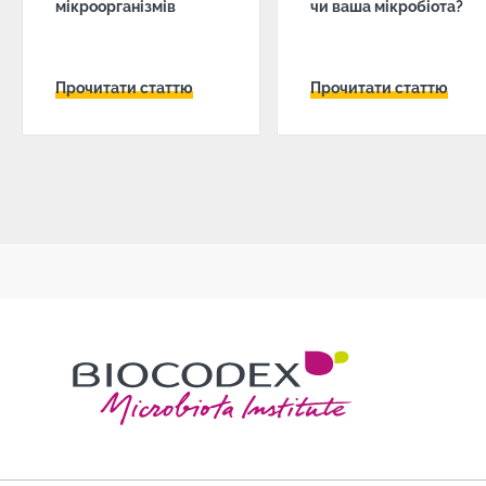
мікроорганізмів
чи ваша мікробіота?
Прочитати статтю
Прочитати статтю