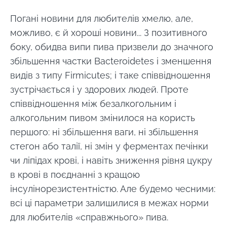
Погані новини для любителів хмелю, але,
можливо, є й хороші новини... З позитивного
боку, обидва випи пива призвели до значного
збільшення частки Bacteroidetes і зменшення
видів з типу Firmicutes; і таке співвідношення
зустрічається і у здорових людей. Проте
співвідношення між безалкогольним і
алкогольним пивом змінилося на користь
першого: ні збільшення ваги, ні збільшення
стегон або талії, ні змін у ферментах печінки
чи ліпідах крові, і навіть зниження рівня цукру
в крові в поєднанні з кращою
інсулінорезистентністю. Але будемо чесними:
всі ці параметри залишилися в межах норми
для любителів «справжнього» пива.