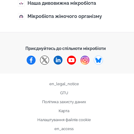
Наша дивовижна мікробіота
Мікробіота жіночого організму
Приєднуйтесь до спільноти мікробіоти
Facebook
Twitter
LinkedIn
YouTube
Instagram
Bluesky
en_legal_notice
GTU
Політика захисту даних
Карта
Налаштування файлів cookie
en_access