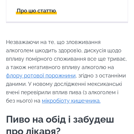
Про цю статтю
Створений
Оновлений
29 April 2024
25 March 2025
Незважаючи на те, що зловживання
алкоголем шкодить здоров’ю, дискусія щодо
впливу помірного споживання все ще триває,
а також негативного впливу алкоголю на
флору ротової порожнини
, згідно з останніми
даними. У новому дослідженні мексиканські
вчені перевірили вплив пива (з алкоголем і
без нього) на
мікробіоту кишечника.
Пиво на обід і забудеш
про лікаря?