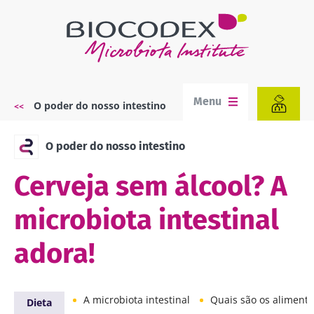
Passar
para
o
conteúdo
principal
Menu
O poder do nosso intestino
Navegação
estrutural
O poder do nosso intestino
Cerveja sem álcool? A
microbiota intestinal
adora!
A microbiota intestinal
Quais são os alimentos para uma mic
Dieta