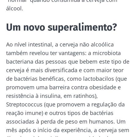
álcool.
Um novo superalimento?
Ao nível intestinal, a cerveja não alcoólica
também revelou ter vantagens: a microbiota
bacteriana das pessoas que bebem este tipo de
cerveja é mais diversificada e com maior teor
Fique connosco!
de bactérias benéficas, como lactobacilos (que
promovem uma barreira contra obesidade e
Junte-se à comunidade da microbiota e
resistência à insulina, em ratinhos),
receba "The Essential" uma vez por mês para
Streptococcus (que promovem a regulação da
se manter atualizado com as últimas notícias
reação imune) e outros tipos de bactérias
sobre a microbiota.
associadas à perda de peso em humanos. Um
Mantenha-se
mês após o início da experiência, a cerveja sem