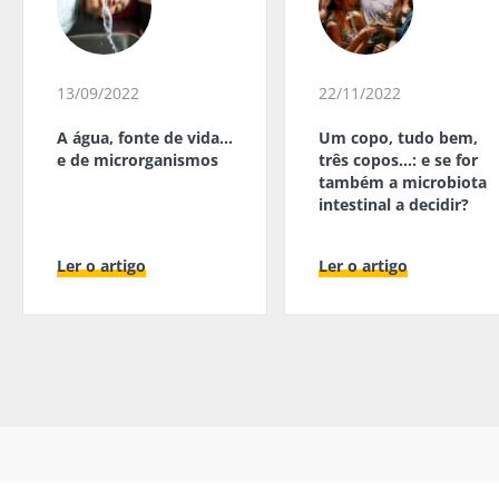
13/09/2022
22/11/2022
A água, fonte de vida…
Um copo, tudo bem,
e de microrganismos
três copos…: e se for
também a microbiota
intestinal a decidir?
Ler o artigo
Ler o artigo