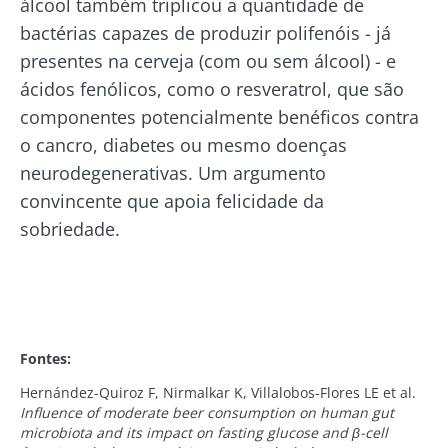
álcool também triplicou a quantidade de
informado
bactérias capazes de produzir polifenóis - já
presentes na cerveja (com ou sem álcool) - e
Junte-se à comunidade da microbiota e
Gostaria de me inscrever para receber mais
ácidos fenólicos, como o resveratrol, que são
receba "The Essential" uma vez por mês para
informações sobre a Biocodex
componentes potencialmente benéficos contra
se manter atualizado com as últimas notícias
Redirecionamento
o cancro, diabetes ou mesmo doenças
Eu li e aceito as
condições gerais de utilização
sobre a microbiota.
neurodegenerativas. Um argumento
e a
política de privacidade
do Biocodex
Você está prestes a ser redirecionado e
Microbiota Institute.
convincente que apoia felicidade da
deixar nosso site
sobriedade.
* Campo obrigatório
BMI 20-35
Ser redirecionado
Gostaria de me inscrever para receber mais
Descubra
Ficar no site do Biocodex Microbiota Institute
informações sobre a Biocodex
Fontes:
Old
Eu li e aceito as
condições gerais de utilização
sources
Hernández-Quiroz F, Nirmalkar K, Villalobos-Flores LE et al.
e a
política de privacidade
do Biocodex
Influence of moderate beer consumption on human gut
Kefir: um
Os iogurtes,
Microbiota Institute.
microbiota and its impact on fasting glucose and β-cell
aliado natural
os grandes