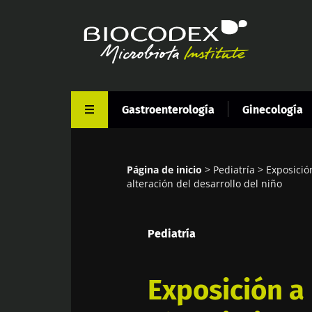
Pasar
al
contenido
principal
Gastroenterología
Ginecología
Página de inicio
Pediatría
Exposición
Sobrescribir
alteración del desarrollo del niño
enlaces
de
Pediatría
ayuda
a
Exposición a 
la
navegación