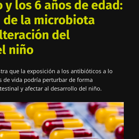
 y los 6 años de edad:
 de la microbiota
alteración del
l niño
ra que la exposición a los antibióticos a lo
s de vida podría perturbar de forma
estinal y afectar al desarrollo del niño.