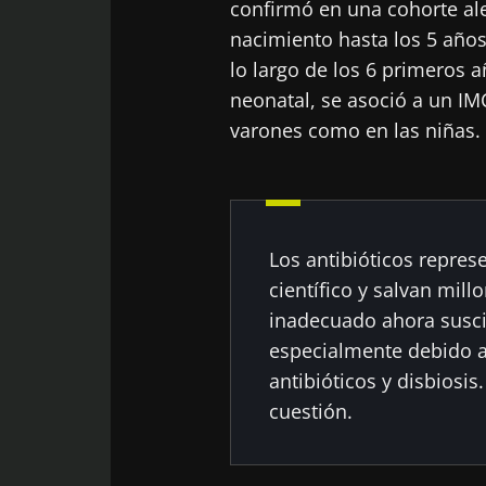
confirmó en una cohorte al
nacimiento hasta los 5 años.
¡No
lo largo de los 6 primeros 
neonatal, se asoció a un IM
Únase a la com
varones como en las niñas.
"Microbiota Di
sobre la microb
Los antibióticos repres
Man
científico y salvan mill
Me gustaría
inadecuado ahora susci
especialmente debido a 
He leído y 
Únase a la com
antibióticos y disbiosi
del Biocode
"Microbiota Di
Red
cuestión.
sobre la microb
* Campo obligator
BMI 20-35
Está a punto de