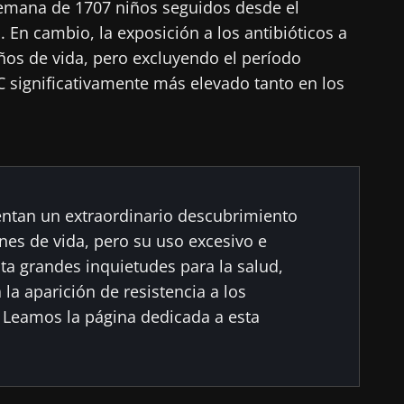
emana de 1707 niños seguidos desde el
 En cambio, la exposición a los antibióticos a
 se vaya tan rápido!
años de vida, pero excluyendo el período
C significativamente más elevado tanto en los
unidad de la microbiota para profesionales sanitarios
gest" y el "HCP Magazine" que le permitirá mantener
iota.
entan un extraordinario descubrimiento
tenerse informado
ones de vida, pero su uso excesivo e
 registrarme para recibir más noticias de Biocodex
ta grandes inquietudes para la salud,
la aparición de resistencia a los
acepto las
condiciones generales
de uso y la
política de pro
unidad de la microbiota para profesionales sanitarios
s. Leamos la página dedicada a esta
x Microbiota Institute
gest" y el "HCP Magazine" que le permitirá mantener
irección
iota.
io
 ser redirigido y de dejar nuestro sitio web.