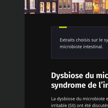
Dysbiose du microbiote intestinal et
Facebook
Twitter
LinkedIn
Mail
syndrome de l’intestin irritable
Modulation du microbiote intestinal
dans le syndrome de l’intestin
irritable
Microbiote et axe intestin-cerveau
Extraits choisis sur le s
microbiote intestinal.
Dysbiose du micr
syndrome de l’in
La dysbiose du microbiote et
irritable (SII) ont été discu