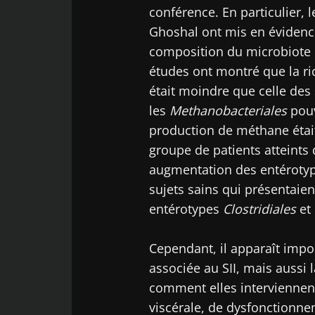
conférence. En particulier,
Ghoshal ont mis en évidence 
composition du microbiote ch
études ont montré que la ri
était moindre que celle des 
les
Methanobacteriales
pouv
production de méthane était 
groupe de patients atteints 
augmentation des entéroty
sujets sains qui présentaie
entérotypes
Clostridiales
et
Cependant, il apparaît impo
associée au SII, mais aussi l
comment elles interviennen
viscérale, de dysfonctionn