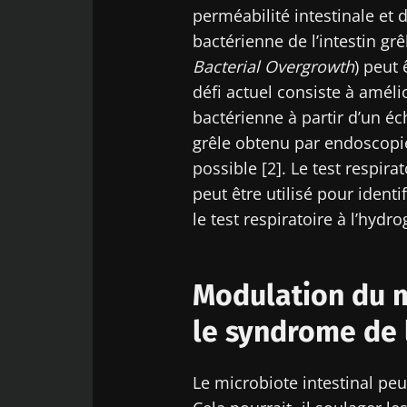
perméabilité intestinale et 
Ne p
bactérienne de l’intestin grê
Bacterial Overgrowth
) peut 
défi actuel consiste à améli
Rejoignez la c
bactérienne à partir d’un éch
chercheurs et r
grêle obtenu par endoscopie e
courant des der
possible [2]. Le test respira
peut être utilisé pour identi
le test respiratoire à l’hydr
Se 
Je souhaite
Modulation du m
J’ai lu et a
Rejoignez la c
Microbiota 
le
syndrome de l’
chercheurs et r
Red
courant des der
* Champs obligato
Le microbiote intestinal peu
BMI 20-35
Vous êtes sur l