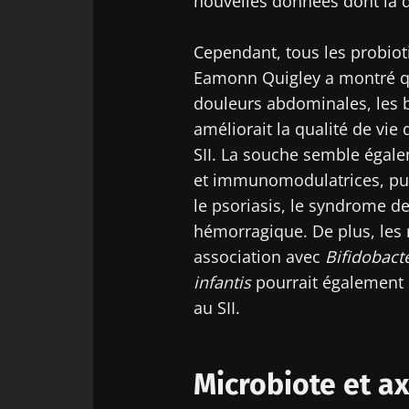
nouvelles données dont la qu
Cependant, tous les probiot
Eamonn Quigley a montré 
douleurs abdominales, les ba
améliorait la qualité de vie
SII. La souche semble égale
et immunomodulatrices, puis
le psoriasis, le syndrome de
hémorragique. De plus, les 
association avec
Bifidobac
infantis
pourrait également 
au SII.
Microbiote et ax