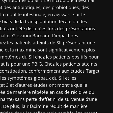
es symptômes du SII ? Le microbiote intestinal
t des antibiotiques, des probiotiques, des
ouvrir
igé
a motilité intestinale, en agissant sur le
 m'inscrire afin de recevoir d'autres actualités de Biocodex
e biais de la transplantation fécale ou des
r le site Web du Biocodex Microbiota Institute
ccepte les
CGU
et la
politique de protection des données
du B
ités ont été discutées lors des présentations
Institute
al et Giovanni Barbara. L’impact des
hez les patients atteints de SII présentant une
ires
ne et la rifaximine sont significativement plus
ymptômes du SII chez les patients positifs pour
tifs pour une PBIG. Chez les patients atteints
16/07/2026
10/07/202
e constipation, conformément aux études Target
Microbiote
Une bacté
e les symptômes globaux du SII et les
ur la
intratumoral du
intestinal
et 3 et d’autres études ont montré que la
ctive
cancer colorectal : un
développe 
indicateur
musculair
isée de manière répétée en cas de récidive du
pronostique
inante) sans perte d’effet ni de survenue d’une
indépendant ?
Lire l'article
Lire l'artic
]. De plus, la rifaximine réduit de manière