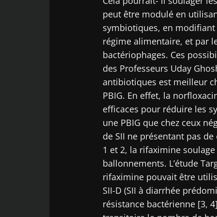
Cela pourrait- il soulager l
peut être modulé en utilisan
Déc
Être redir
symbiotiques, en modifiant l
Je souhaite
régime alimentaire, et par l
Rester su
J’ai lu et a
bactériophages. Ces possibil
Microbiota 
des Professeurs Uday Ghosh
antibiotiques est meilleur c
* Champs obligato
PBIG. En effet, la norfloxaci
BMI 20-35
efficaces pour réduire les s
une PBIG que chez ceux néga
23/07/2026
de SII ne présentant pas d
Impact des
1 et 2, la rifaximine soulag
microbiotes s
ballonnements. L’étude Targ
santé reprodu
rifaximine pouvait être util
SII-D (SII à diarrhée prédom
Lire l'article
résistance bactérienne [3, 4