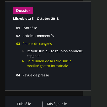
Dossier
Microbiota 5 - Octobre 2018
Synthèse
Microbiome intestinal et
Articles commentés
neurodégénérescence
Le tréhalose alimentaire augmente la
Retour de congrès
virulence du Clostridium difficile
épidémique
Retour sur la 51e réunion annuelle
Profils du microbiote intestinal
espghan
d’enfants non traités pour troubles
3e réunion de la FNM sur la
du déficit de l’attention avec
motilité gastro-intestinale
hyperactivité
Revue de presse
Interactions entre microbiote et
médicaments (hors antibiotiques) :
de quoi être amis ou ennemis ?
Microbiote et mucoviscidose
Publié le
Mis à jour le