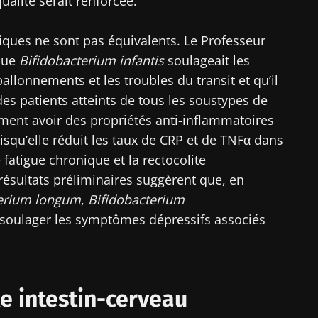
alité serait renforcée.
iques ne sont pas équivalents. Le Professeur
que
Bifidobacterium infantis
soulageait les
llonnements et les troubles du transit et qu’il
 des patients atteints de tous les soustypes de
ment avoir des propriétés anti-inflammatoires
qu’elle réduit les taux de CRP et de TNFα dans
 fatigue chronique et la rectocolite
résultats préliminaires suggèrent que, en
terium longum
,
Bifidobacterium
soulager les symptômes dépressifs associés
e intestin-cerveau