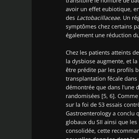
transitoire le nombre de ba
avoir un effet eubiotique, 
des
Lactobacillaceae
. Un r
symptômes chez certains pati
également une réduction du 
Chez les patients atteints 
la dysbiose augmente, et la
être prédite par les profils b
transplantation fécale dans l
démontrée que dans l’une d
randomisées [5, 6]. Comme 
sur la foi de 53 essais cont
Gastroenterology a conclu 
globaux du SII ainsi que les
consolidée, cette recommand