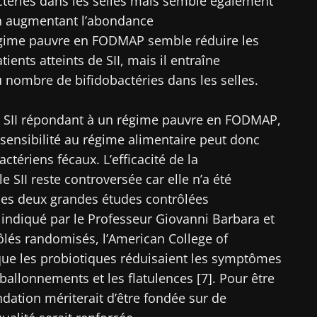
ctéries dans les selles mais semble également
en augmentant l’abondance
égime pauvre en FODMAP semble réduire les
ents atteints de SII, mais il entraîne
nombre de bifidobactéries dans les selles.
de SII répondant à un régime pauvre en FODMAP,
 sensibilité au régime alimentaire peut donc
actériens fécaux. L’efficacité de la
e SII reste controversée car elle n’a été
es deux grandes études contrôlées
indiqué par le Professeur Giovanni Barbara et
rôlés randomisés, l’American College of
que les probiotiques réduisaient les symptômes
 ballonnements et les flatulences [7]. Pour être
ation mériterait d’être fondée sur de