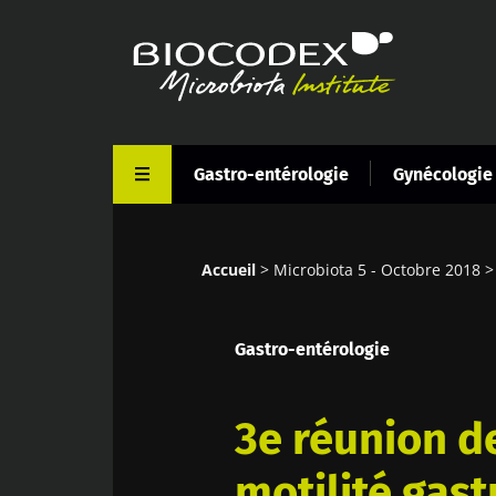
Aller
au
contenu
principal
Gastro-entérologie
Gynécologie
Accueil
Microbiota 5 - Octobre 2018
Fil
d'Ariane
Gastro-entérologie
3e réunion de
motilité gast