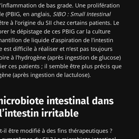
d’inflammation de bas grade. Une prolifération
artez pas si vite !
le (PBIG, en anglais,
SIBO : Small Intestinal
être à l’origine du SII chez certains patients. Le
orer le dépistage de ces PBIG car la culture
ommunauté Microbiota des professionnels de santé e
antillon de liquide d’aspiration de l’intestin
ecevez le "Microbiota Digest" et le "HCP Magazine" po
st difficile à réaliser et n’est pas toujours
nières actualités sur le microbiote.
toire à l’hydrogène (après ingestion de glucose)
fier ces patients ; il semble être plus précis que
ogène (après ingestion de lactulose).
tenir informé
 m'inscrire afin de recevoir d'autres actualités de Biocodex
icrobiote intestinal dans
ccepte les
CGU
et la
politique de protection des données
du B
ommunauté Microbiota des professionnels de santé e
Institute
intestin irritable
ecevez le "Microbiota Digest" et le "HCP Magazine" po
irection
nières actualités sur le microbiote.
ires
t-il être modifié à des fins thérapeutiques ?
e point d'être redirigé et de quitter notre site web