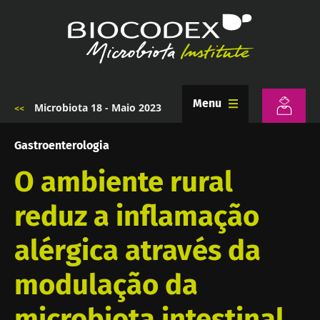
Passar
para
o
conteúdo
principal
Menu
Microbiota 18 - Maio 2023
Navegação
estrutural
Gastroenterologia
O ambiente rural
reduz a inflamação
alérgica através da
modulação da
microbiota intestinal