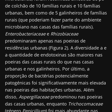
de colchão de 10 famílias rurais e 10 famílias
urbanas, bem como de 5 galinheiros de famílias
rurais (que poderiam fazer parte do ambiente
microbiano nas casas das famílias rurais).
Enterobacteriaceae
e
Rhizobiaceae
predominaram apenas nas poeiras de
residências urbanas (Figura 2). A diversidade a e
a quantidade de endotoxinas são maiores nas
poeiras das casas rurais do que nas casas
Fique connosco!
urbanas e nos galinheiros. Por último, a
proporção de bactérias potencialmente
Junte-se à comunidade de profissionais de
patogénicas foi significativamente mais elevada
saúde e investigadores da Microbiota e
nas poeiras das habitações urbanas. Além
receba o "Microbiota Digest" e o "HCP
disso,
Aspergillaceae
predominou nas poeiras
Magazine" para se manter atualizado com as
das casas urbanas, enquanto
Trichocomaceae
últimas notícias sobre a microbiota.
Mantenha-se
(género
Penicillium
) foi mais abundante nas