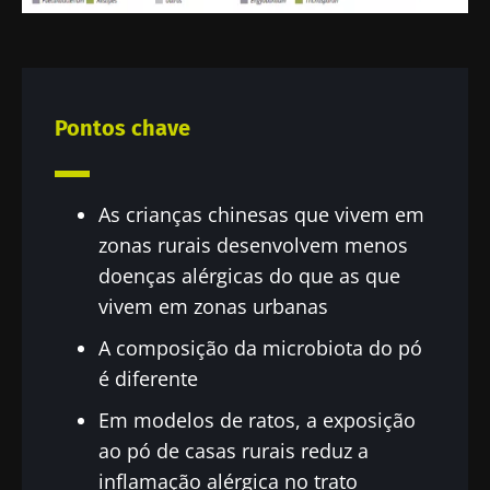
e a
política de privacidade
do Biocodex
Microbiota Institute.
* Campo obrigatório
BMI 20-35
Pontos chave
23/07/2026
16/07/2026
10/07/202
O impacto
Microbiota
Uma
das
intratumoral
bactéria
As crianças chinesas que vivem em
microbiotas
do cancro
intestinal
zonas rurais desenvolvem menos
na saúde
colorretal: um
que
reprodutiva
indicador
aumenta 
doenças alérgicas do que as que
prognóstico
força
vivem em zonas urbanas
Ler o artigo
Ler o artigo
Ler o artig
independente?
muscular
A composição da microbiota do pó
é diferente
Em modelos de ratos, a exposição
ao pó de casas rurais reduz a
inflamação alérgica no trato