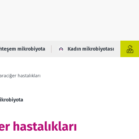
hteşem mikrobiyota
Kadın mikrobiyotası
araciğer hastalıkları
krobiyota
er hastalıkları