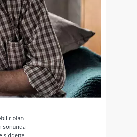
bilir olan
en sonunda
e şiddette