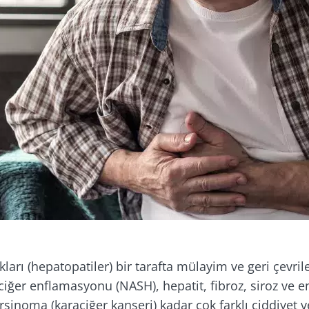
kları (hepatopatiler) bir tarafta mülayim ve geri çevrile
ciğer enflamasyonu (NASH), hepatit, fibroz, siroz ve 
sinoma (karaciğer kanseri) kadar çok farklı ciddiyet v