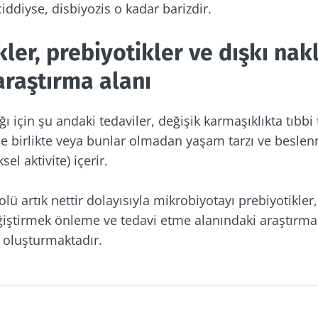
iddiyse, disbiyozis o kadar barizdir.
imle kal!
kler, prebiyotikler ve dışkı nak
araştırma alanı
luluğuna katılın ve mikrobiyota hakkında en son habe
çin ayda bir "The Essential" ı alın.
ı için şu andaki tedaviler, değişik karmaşıklıkta tıbbi t
ile birlikte veya bunlar olmadan yaşam tarzı ve beslen
ksel aktivite) içerir.
n haberler almak için abone olmak istiyorum
cel kalın
lü artık nettir dolayısıyla mikrobiyotayı prebiyotikler,
değiştirmek önleme ve tedavi etme alanındaki araştırma
crobiota Institute
genel kullanim koşullari
ve
veri koruma po
kabul ediyorum.
l oluşturmaktadır.
luluğuna katılın ve mikrobiyota hakkında en son habe
iden yönlendirme
çin ayda bir "The Essential" ı alın.
 ve web sitemizi terk etmek üzeresiniz