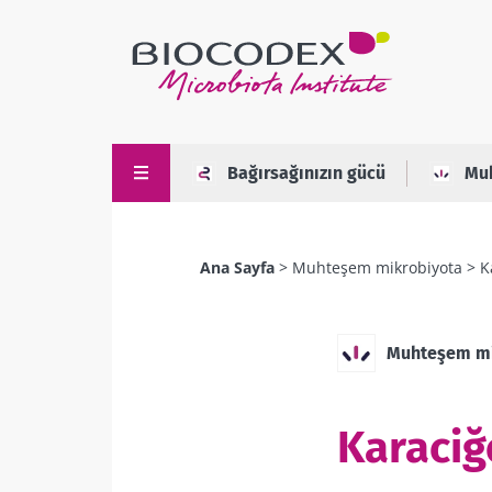
Ana
içeriğe
atla
Bağırsağınızın gücü
Mu
Ana Sayfa
Muhteşem mikrobiyota
K
Sayfa
yolu
Muhteşem mi
Karaciğ