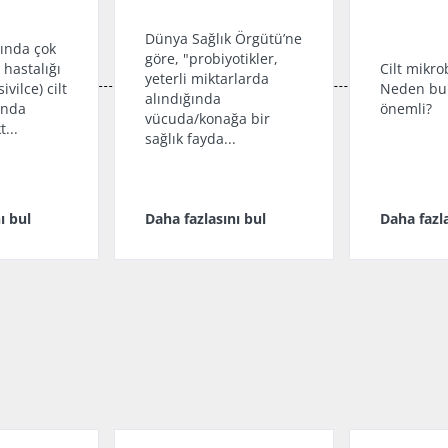
Dünya Sağlık Örgütü’ne
sında çok
göre, "probiyotikler,
t hastalığı
Cilt mikro
yeterli miktarlarda
ivilce) cilt
Neden bu
alındığında
ında
önemli?
vücuda/konağa bir
...
sağlık fayda...
ı bul
Daha fazlasını bul
Daha fazla