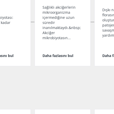
Sağlıklı akciğerlerin
Dışkı n
mikroorganizma
florası
biyotası:
içermediğine uzun
oluştu
 kadar
süredir
patojen
inanılmaktaydı.&nbsp;
savaşm
Akciğer
yardım
mikrobiyotasın...
sını bul
Daha fazlasını bul
Daha f