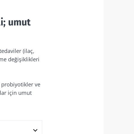
li; umut
rler ile
edaviler (ilaç,
me değişiklikleri
 probiyotikler ve
lar için umut
litikasi
rler ile