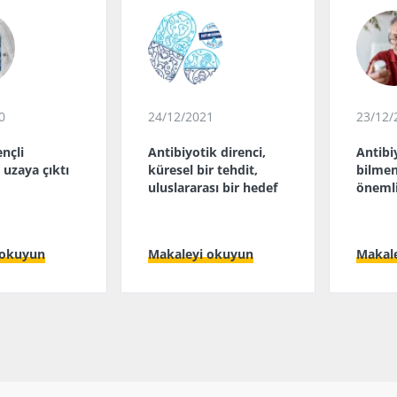
0
24/12/2021
23/12/
nçli
Antibiyotik direnci,
Antibiy
 uzaya çıktı
küresel bir tehdit,
bilmen
uluslararası bir hedef
önemli
 okuyun
Makaleyi okuyun
Makal