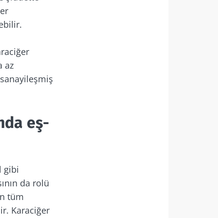
er
bilir.
araciğer
a az
 sanayileşmiş
ında eş-
 gibi
ının da rolü
an tüm
ir. Karaciğer