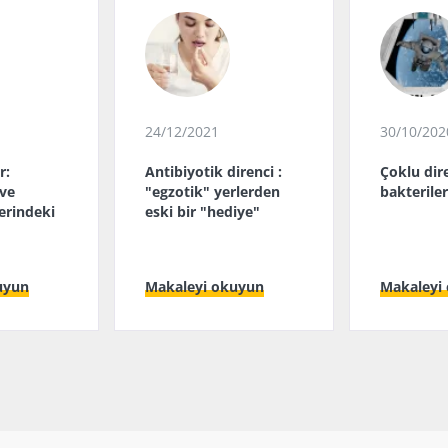
24/12/2021
30/10/202
r:
Antibiyotik direnci :
Çoklu dire
ve
"egzotik" yerlerden
bakteriler
erindeki
eski bir "hediye"
uyun
Makaleyi okuyun
Makaleyi