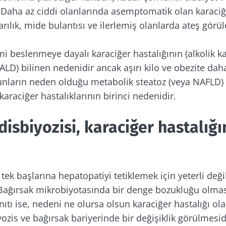
. Daha az ciddi olanlarında asemptomatik olan karaciğ
arılık, mide bulantısı ve ilerlemiş olanlarda ateş görüle
imi beslenmeye dayalı karaciğer hastalığının (alkolik k
 ALD) bilinen nedenidir ancak aşırı kilo ve obezite dah
unların neden olduğu metabolik steatoz (veya NAFLD)
karaciğer hastalıklarının birinci nedenidir.
disbiyozisi, karaciğer hastalığ
i tek başlarına hepatopatiyi tetiklemek için yeterli değil
Bağırsak mikrobiyotasında bir denge bozukluğu olmas
ıtı ise, nedeni ne olursa olsun karaciğer hastalığı ol
ozis ve bağırsak bariyerinde bir değişiklik görülmesid