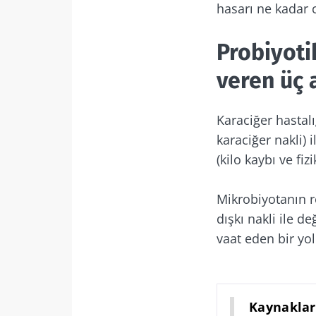
hasarı ne kadar c
Biz
Probiyoti
veren üç 
Mikrobiyota top
güncel kalmak i
Karaciğer hastalığ
karaciğer nakli) 
(kilo kaybı ve fizi
Biocodex'te
Gün
Mikrobiyotanın ro
dışkı nakli ile 
Biocodex Mi
okudum ve 
vaat eden bir yo
Mikrobiyota top
yen
güncel kalmak i
* Zorunlu alan
BMI 20-35
Kaynaklar
Yönlendirilmek