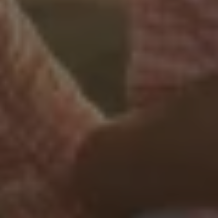
дедалі біл...
Дізнатися
більше