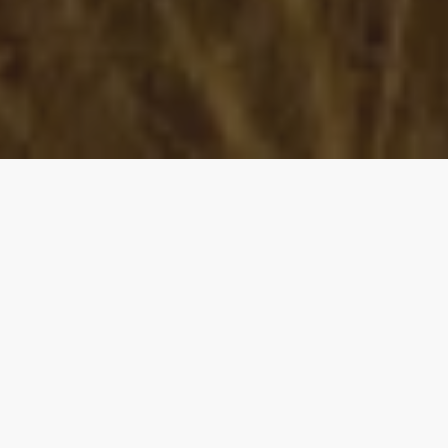
Moc twojego
jelita
Pewnie już to wiesz, ale zrównoważona mikrobiota
jest dobra dla twojego zdrowia. Jej rola nie
ogranicza się jednak tylko do jelita. Dowiedz się, na
co jeszcze może wpływać Twoja mikrobiota!