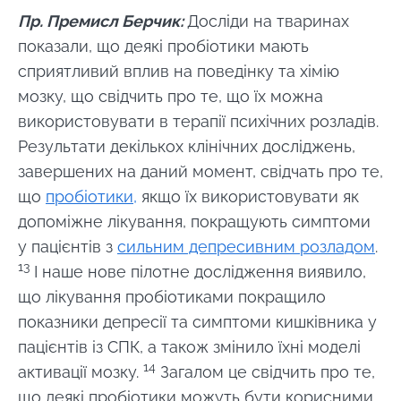
Пр. Премисл Берчик:
Досліди на тваринах
показали, що деякі пробіотики мають
сприятливий вплив на поведінку та хімію
мозку, що свідчить про те, що їх можна
використовувати в терапії психічних розладів.
Результати декількох клінічних досліджень,
завершених на даний момент, свідчать про те,
що
пробіотики,
якщо їх використовувати як
допоміжне лікування, покращують симптоми
у пацієнтів з
сильним депресивним розладом
.
13
І наше нове пілотне дослідження виявило,
що лікування пробіотиками покращило
показники депресії та симптоми кишківника у
пацієнтів із СПК, а також змінило їхні моделі
14
активації мозку.
Загалом це свідчить про те,
що деякі пробіотики можуть бути корисними