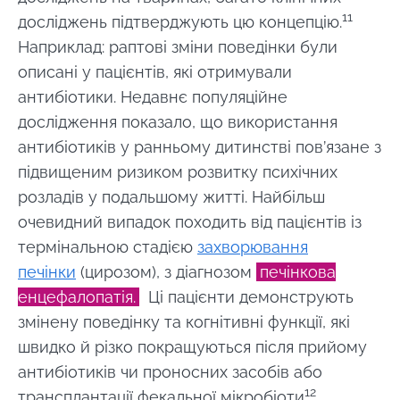
природно
грибк
багатий на
11
досліджень підтверджують цю концепцію.
живі
Malass
Прочитати
Прочи
Наприклад: раптові зміни поведінки були
мікроорганізми,
статтю
статт
кефір
описані у пацієнтів, які отримували
приваблює
антибіотики. Недавнє популяційне
дедалі біл...
дослідження показало, що використання
Дізнатися
антибіотиків у ранньому дитинстві пов’язане з
більше
підвищеним ризиком розвитку психічних
розладів у подальшому житті. Найбільш
очевидний випадок походить від пацієнтів із
термінальною стадією
захворювання
печінки
(цирозом), з діагнозом
печінкова
енцефалопатія.
Ці пацієнти демонструють
змінену поведінку та когнітивні функції, які
швидко й різко покращуються після прийому
антибіотиків чи проносних засобів або
12
трансплантації фекальної мікробіоти
.