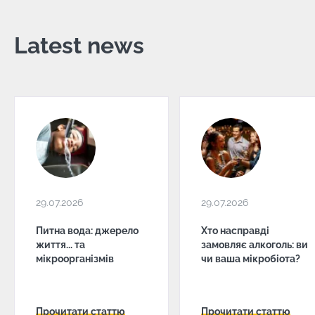
Latest news
29.07.2026
29.07.2026
Питна вода: джерело
Хто насправді
життя... та
замовляє алкоголь: ви
мікроорганізмів
чи ваша мікробіота?
Прочитати статтю
Прочитати статтю