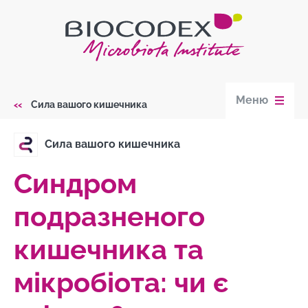
Skip
to
main
content
Меню
Сила вашого кишечника
Breadcrumb
Сила вашого кишечника
Синдром
подразненого
кишечника та
мікробіота: чи є