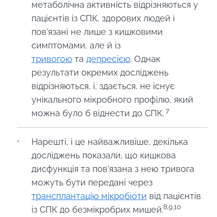
метаболічна активність відрізняються у
пацієнтів із СПК, здорових людей і
пов’язані не лише з кишковими
симптомами, але й із
тривогою
та
депресією
. Однак
результати окремих досліджень
відрізняються, і, здається, не існує
унікального мікробного профілю, який
7
можна було б віднести до СПК.
Нарешті, і це найважливіше, декілька
досліджень показали, що кишкова
дисфункція та пов’язана з нею тривога
можуть бути передані через
трансплантацію мікробіоти
від пацієнтів
8,9,10
із СПК до безмікробрих мишей.