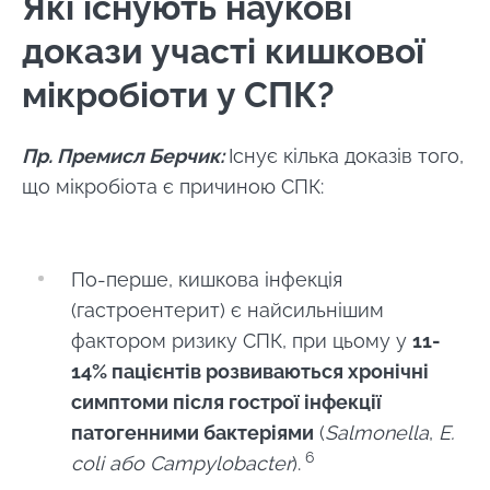
Які існують наукові
докази участі кишкової
мікробіоти у СПК?
Пр. Премисл Берчик:
Існує кілька доказів того,
що мікробіота є причиною СПК:
По-перше, кишкова інфекція
(гастроентерит) є найсильнішим
фактором ризику СПК, при цьому у
11-
14% пацієнтів розвиваються хронічні
симптоми після гострої інфекції
патогенними бактеріями
(
Salmonella
,
E.
6
coli або
Campylobacter
).