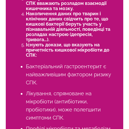
СПК вважають розладом взаємодії
кишечника та мозку.
Накопичення даних про тварин і
клінічних даних свідчить про те, що
кишкові бактерії беруть участь у
пізнавальній діяльності, поведінці та
розладах настрою (депресія,
тривога…).
Існують докази, що вказують на
причетність кишкової мікробіоти до
СПК:
Бактеріальний гастроентерит є
найважливішим фактором ризику
СПК.
Лікування, спрямоване на
мікробіоти (антибіотики,
пробіотики), може полегшити
симптоми СПК.
Профілі мікробіоти та метаболізм