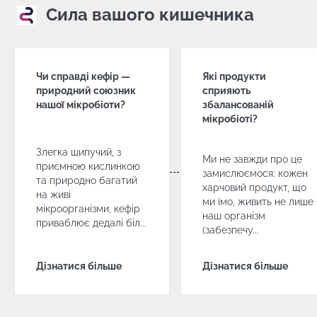
Сила вашого кишечника
Чи справді кефір —
Які продукти
природний союзник
сприяють
нашої мікробіоти?
збалансованій
мікробіоті?
Злегка шипучий, з
Ми не завжди про це
приємною кислинкою
замислюємося: кожен
та природно багатий
харчовий продукт, що
на живі
ми їмо, живить не лише
мікроорганізми, кефір
наш організм
приваблює дедалі біл...
(забезпечу...
Дізнатися більше
Дізнатися більше