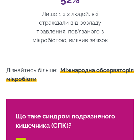
кишечника та мозку. Чи існує вісь
Створений
Оновлений
мікробіота-кишечник-мозок?
16 May 2024
23 January 2025
Лише 1 з 2 людей, які
Чи можемо ми змінити кишкову
страждали від розладу
мікробіоту та покращити психічне
здоров’я?
травлення, пов’язаного з
мікробіотою, виявив зв’язок
Дізнайтесь більше:
Міжнародна обсерваторія
мікробіоти
Що таке синдром подразненого
кишечника (СПК)?