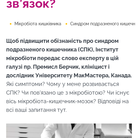
зв’язок?
Мікробіота кишківника
Синдром подразненого кишечника (С
Щоб підвищити обізнаність про синдром
подразненого кишечника (СПК), Інститут
мікробіоти передає слово експерту в цій
галузі пр. Премисл Берчик, клініцист і
дослідник Університету МакМастера, Канада.
Які симптоми? Чому у мене розвивається
СПК? Чи пов’язано це з мікробіотою? Чи існує
вісь мікробіота-кишечник-мозок? Відповіді на
всі ваші запитання тут.