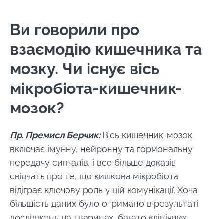
Ви збираєтеся перенаправити і залишити
Biocodex.
наш веб -сайт
Ви говорили про
* Обов'язкові поля
взаємодію кишечника та
Перенаправляти
BMI 20-35
Я хотів би підписатися на отримання інших
мозку. Чи існує вісь
новин з BioCodex
Залишайтеся на веб -сайті Інституту мікробіоти
Explore
BioCodex
мікробіота-кишечник-
Я прочитав і приймаю
GTU
і
політику
захисту даних
Інституту мікробіоти
мозок?
Biocodex.
Чи справді
кефір —
Пр. Премисл Берчик:
Вісь кишечник-мозок
* Обов'язкові поля
природний
включає імунну, нейронну та гормональну
союзник нашої
BMI 20-35
мікробіоти?
передачу сигналів, і все більше доказів
29.07.2026
29.07.
свідчать про те, що кишкова мікробіота
Злегка
Питна вода:
Атопі
відіграє ключову роль у цій комунікації. Хоча
шипучий, з
джерело
дерма
приємною
більшість даних було отримано в результаті
життя... та
захис
кислинкою та
досліджень на тваринах, багато клінічних
мікроорганізмів
шкіри 