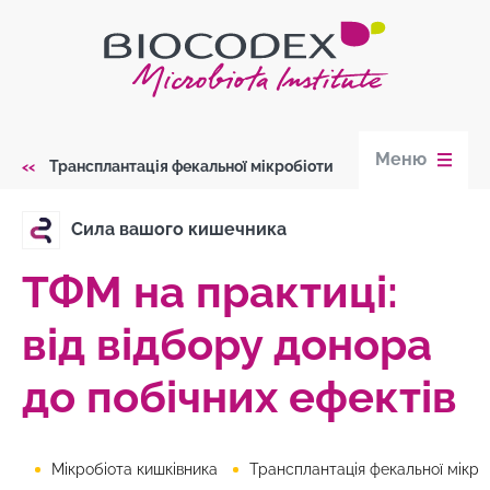
Skip
to
main
content
Меню
Трансплантація фекальної мікробіоти
Breadcrumb
Сила вашого кишечника
ТФМ на практиці:
від відбору донора
до побічних ефектів
Мікробіота кишківника
Трансплантація фекальної мікробіо