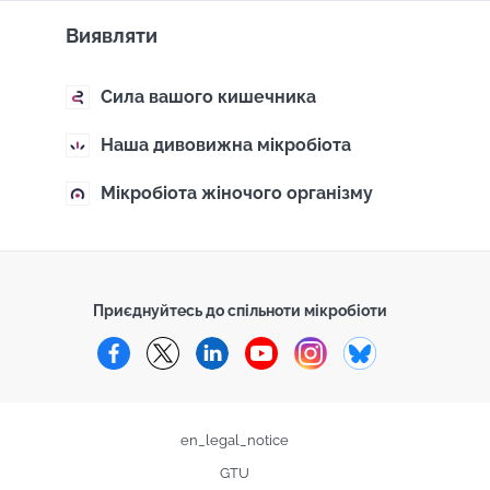
Виявляти
Сила вашого кишечника
Наша дивовижна мікробіота
Мікробіота жіночого організму
Приєднуйтесь до спільноти мікробіоти
Facebook
Twitter
LinkedIn
YouTube
Instagram
Bluesky
en_legal_notice
GTU