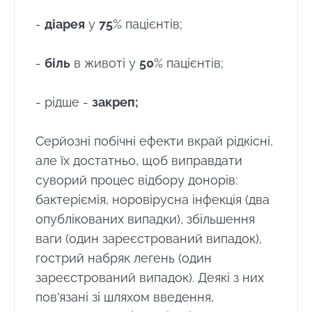
отримайте \ Essentials \ "раз на місяць,
-
діарея
у
75
% пацієнтів;
щоб бути в курсі останніх новин про
мікробіоти".
-
біль
в животі у
50
% пацієнтів;
Будьте в курсі
- рідше -
закреп;
Серйозні побічні ефекти вкрай рідкісні,
Приєднуйтесь до спільноти Microbiota та
але їх достатньо, щоб виправдати
отримайте раз на місяць "найважливіший",
Я хотів би підписатися на отримання інших
суворий процес відбору донорів:
щоб бути в курсі останніх новин про
новин з BioCodex
Перенаправлення
бактеріємія, норовірусна інфекція (два
Microbiota.
Я прочитав і приймаю
GTU
і
політику
опублікованих випадки), збільшення
захисту даних
Інституту мікробіоти
Ви збираєтеся перенаправити і залишити
ваги (один зареєстрований випадок),
Biocodex.
наш веб -сайт
гострий набряк легень (один
* Обов'язкові поля
зареєстрований випадок). Деякі з них
пов'язані зі шляхом введення,
Перенаправляти
BMI 20-35
Я хотів би підписатися на отримання інших