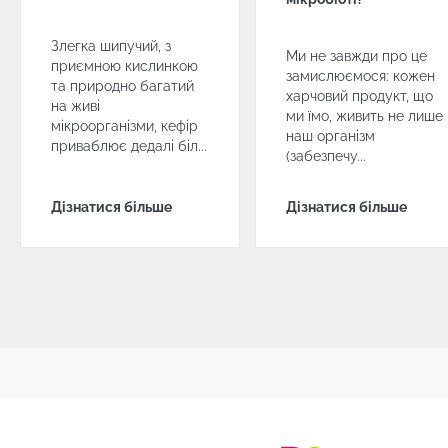
Злегка шипучий, з
Ми не завжди про це
приємною кислинкою
замислюємося: кожен
та природно багатий
харчовий продукт, що
на живі
ми їмо, живить не лише
мікроорганізми, кефір
наш організм
приваблює дедалі біл...
(забезпечу...
Дізнатися більше
Дізнатися більше