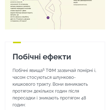
Побічні ефекти
5
Побічні явища
ТФМ зазвичай помірні і,
часом стосуються шлунково-
кишкового тракту. Вони виникають
протягом декількох годин після
Залишайся з нами !
пересадки і зникають протягом 48
годин:
Приєднуйтесь до спільноти Microbiota та