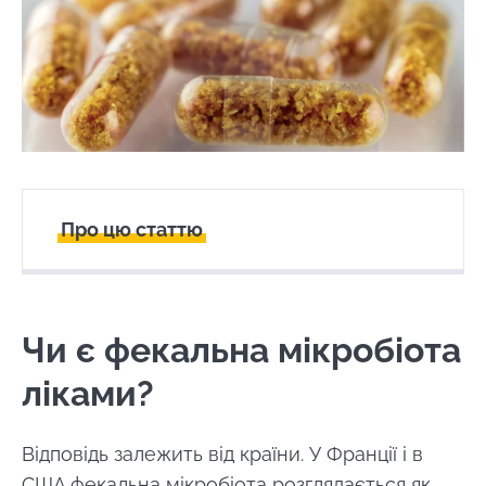
Про цю статтю
Створений
Оновлений
13 July 2023
24 February 2025
Чи є фекальна мікробіота
ліками?
Відповідь залежить від країни. У Франції і в
США фекальна мікробіота розглядається як