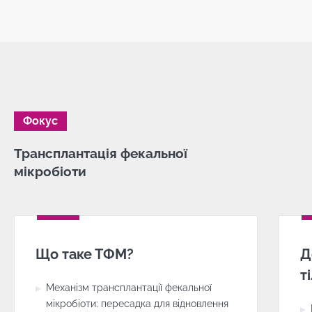
Фокус
Трансплантація фекальної
мікробіоти
Що таке ТФМ?
Д
т
Механізм трансплантації фекальної
мікробіоти: пересадка для відновлення