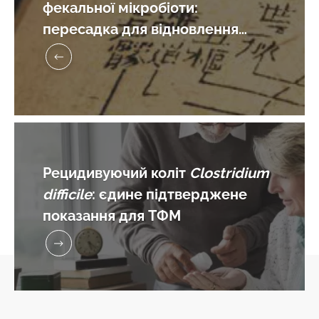
фекальної мікробіоти:
Дізнатися
пересадка для відновлення
більше
балансу мікробіоти
Рецидивуючий коліт
Clostridium
difficile
: єдине підтверджене
показання для ТФМ