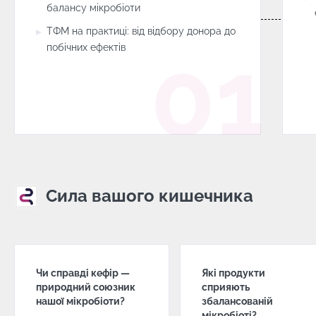
балансу мікробіоти
ТФМ на практиці: від відбору донора до
побічних ефектів
Сила вашого кишечника
Чи справді кефір —
Які продукти
природний союзник
сприяють
нашої мікробіоти?
збалансованій
мікробіоті?