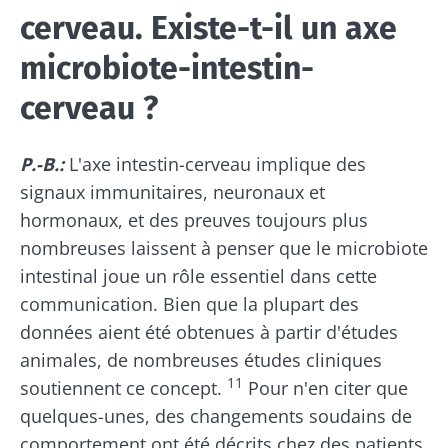
BMI 20-35
Je souhaite m'inscrire afin de recevoir
cerveau. Existe-t-il un axe
d'autres actualités de Biocodex
Rester sur le site Web du Biocodex Microbiota
Découvrir
microbiote-intestin-
Institute
J’ai lu et accepte les
CGU
et la
politique de
cerveau ?
protection des données
du Biocodex
Microbiota Institute
Kéfir : un allié
Yaourts,
P.-B.:
L'axe intestin-cerveau implique des
naturel de
les grands
* Champs obligatoires
signaux immunitaires, neuronaux et
notre
alliés de
microbiote ?
votre
BMI 20-35
hormonaux, et des preuves toujours plus
microbiote
nombreuses laissent à penser que le microbiote
intestinal
23/07/2026
Légèrement
intestinal joue un rôle essentiel dans cette
pétillant,
Microbiotes
acidulé et
communication. Bien que la plupart des
Vous êtes
et fertilité :
naturellement
plutôt
données aient été obtenues à partir d'études
riche en
une piste à
yaourt,
micro-
explorer
animales, de nombreuses études cliniques
fromage
organismes
blanc ou
11
soutiennent ce concept.
Pour n'en citer que
vivants, le
skyr ? Ces
kéfir séduit de
Lire l'article
quelques-unes, des changements soudains de
spécialités
plus e...
laitières
comportement ont été décrits chez des patients