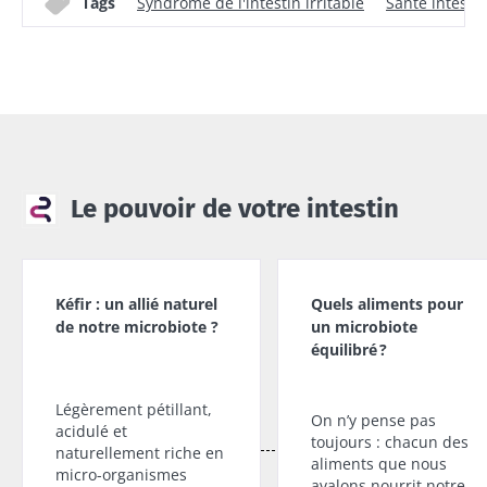
Tags
Syndrome de l'intestin irritable
Santé intesti
Le pouvoir de votre intestin
Kéfir : un allié naturel
Quels aliments pour
de notre microbiote ?
un microbiote
équilibré ?
Légèrement pétillant,
On n’y pense pas
acidulé et
toujours : chacun des
naturellement riche en
aliments que nous
micro-organismes
avalons nourrit notre