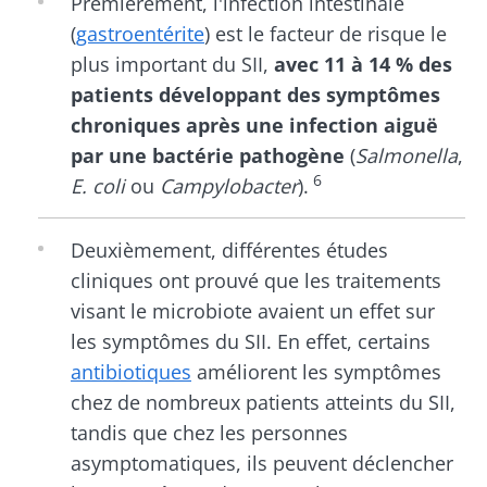
Premièrement, l'infection intestinale
(
gastroentérite
) est le facteur de risque le
plus important du SII,
avec 11 à 14 % des
patients développant des symptômes
chroniques après une infection aiguë
par une bactérie pathogène
(
Salmonella
,
6
E. coli
ou
Campylobacter
).
Deuxièmement, différentes études
cliniques ont prouvé que les traitements
visant le microbiote avaient un effet sur
les symptômes du SII. En effet, certains
antibiotiques
améliorent les symptômes
chez de nombreux patients atteints du SII,
tandis que chez les personnes
asymptomatiques, ils peuvent déclencher