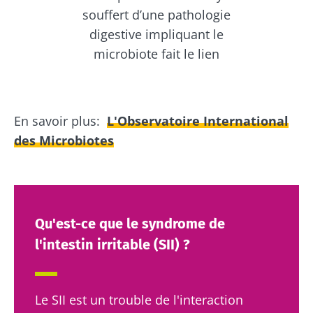
cerveau. Existe-t-il un axe microbiote-
souffert d’une pathologie
intestin-cerveau ?
digestive impliquant le
Est-il possible de réguler le microbiote
microbiote fait le lien
intestinal en vue d'améliorer la santé
mentale ?
En savoir plus:
L'Observatoire International
des Microbiotes
Qu'est-ce que le syndrome de
l'intestin irritable (SII) ?
Le SII est un trouble de l'interaction