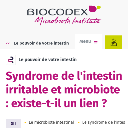
Aller
au
contenu
principal
Menu
Le pouvoir de votre intestin
Fil
d'Ariane
Le pouvoir de votre intestin
Syndrome de l'intestin
irritable et microbiote
: existe-t-il un lien ?
Le microbiote intestinal
Le syndrome de l’intestin irr
SII