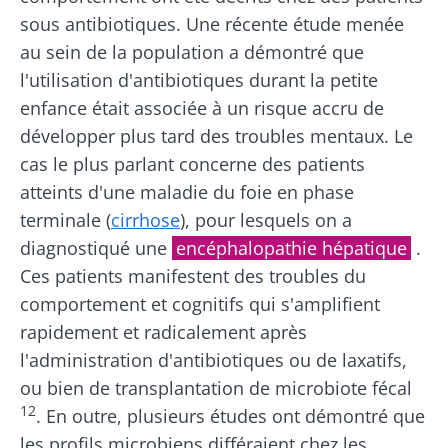
ont un
En savoir plus
point
sous antibiotiques. Une récente étude menée
commun :
au sein de la population a démontré que
elles
chou...
l'utilisation d'antibiotiques durant la petite
enfance était associée à un risque accru de
En savoir
plus
développer plus tard des troubles mentaux. Le
cas le plus parlant concerne des patients
atteints d'une maladie du foie en phase
terminale (
cirrhose
), pour lesquels on a
diagnostiqué une
encéphalopathie hépatique
.
Ces patients manifestent des troubles du
comportement et cognitifs qui s'amplifient
rapidement et radicalement après
l'administration d'antibiotiques ou de laxatifs,
ou bien de transplantation de microbiote fécal
12
. En outre, plusieurs études ont démontré que
les profils microbiens différaient chez les