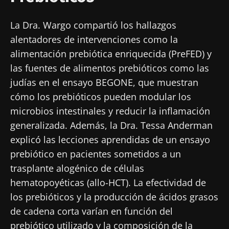
microbiota.
La Dra. Wargo compartió los hallazgos
Mantenerse informado
alentadores de intervenciones como la
alimentación prebiótica enriquecida (PreFED) y
Únase a la comunidad de la microbiota para
las fuentes de alimentos prebióticos como las
profesionales sanitarios y reciba el
judías en el ensayo BEGONE, que muestran
"Microbiota Digest" y el "HCP Magazine" que
Me gustaría registrarme para recibir más
cómo los prebióticos pueden modular los
le permitirá mantenerse informado sobre la
noticias de Biocodex
Redirección
microbios intestinales y reducir la inflamación
microbiota.
generalizada. Además, la Dra. Tessa Anderman
He leído y acepto las
condiciones generales
explicó las lecciones aprendidas de un ensayo
Está a punto de ser redirigido y de dejar
de uso y la
política de protección de datos
del
Biocodex Microbiota Institute
prebiótico en pacientes sometidos a un
nuestro sitio web.
trasplante alogénico de células
* Campo obligatorio
hematopoyéticas (allo-HCT). La efectividad de
Ser redirigido
BMI 20-35
los prebióticos y la producción de ácidos grasos
Me gustaría registrarme para recibir más
Quedarse en el sitio web del Biocodex Microbiota
de cadena corta varían en función del
noticias de Biocodex
Descubrir
Institute
prebiótico utilizado y la composición de la