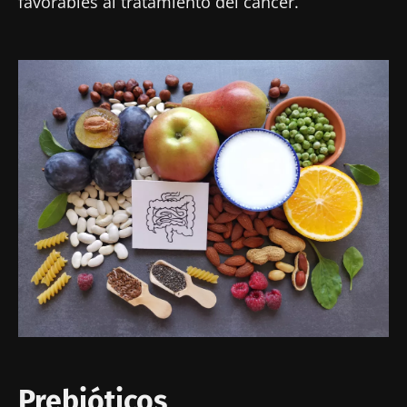
favorables al tratamiento del cáncer.
Imagen
¡No se vaya tan rápido!
Únase a la comunidad de la microbiota para
profesionales sanitarios y reciba el
"Microbiota Digest" y el "HCP Magazine" que
Prebióticos
le permitirá mantenerse informado sobre la