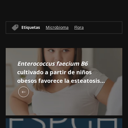
Etiquetas
Microbioma
Flora
Enterococcus faecium B6
cultivado a partir de niños
obesos favorece la esteatosis
hepática debido a la tiramina
como metabolito bioactivo