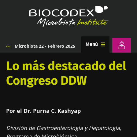
Pasar
al
contenido
principal
Menú
Microbiota 22 - Febrero 2025
Sobrescribir
enlaces
de
Lo más destacado del
ayuda
a
Congreso DDW
la
navegación
Por el Dr. Purna C. Kashyap
División de Gastroenterología y Hepatología,
Programa de Microbiómica