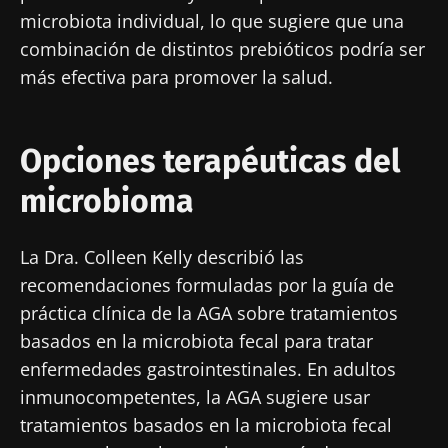
He leído y acepto las
condiciones generales
microbiota individual, lo que sugiere que una
de uso y la
política de protección de datos
del
combinación de distintos prebióticos podría ser
Biocodex Microbiota Institute
más efectiva para promover la salud.
* Campo obligatorio
BMI 20-35
Opciones terapéuticas del
23/07/2026
16/07/2026
10/07/202
microbioma
Influencia
Microbiota
Una
de la
intratumoral:
bacteria
microbiota
¿un indicador
intestinal
La Dra. Colleen Kelly describió las
en la salud
pronóstico
que
recomendaciones formuladas por la guía de
reproductiva
independiente
fortalece l
práctica clínica de la AGA sobre tratamientos
en el cáncer
músculos
Leer el
Leer el
Leer el
colorrectal?
basados en la microbiota fecal para tratar
artículo
artículo
artículo
enfermedades gastrointestinales. En adultos
inmunocompetentes, la AGA sugiere usar
tratamientos basados en la microbiota fecal