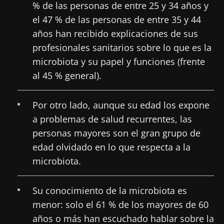
% de las personas de entre 25 y 34 años y
el 47 % de las personas de entre 35 y 44
Influencia
Microbiota
Una
de la
intratumoral:
bacteria
años han recibido explicaciones de sus
microbiota
¿un indicador
intestinal
profesionales sanitarios sobre lo que es la
en la salud
pronóstico
que
reproductiva
independiente
fortalece l
microbiota y su papel y funciones (frente
en el cáncer
músculos
Leer el
Leer el
Leer el
al 45 % general).
colorrectal?
artículo
artículo
artículo
Por otro lado, aunque su edad los expone
a problemas de salud recurrentes, las
personas mayores son el gran grupo de
edad olvidado en lo que respecta a la
microbiota.
Su conocimiento de la microbiota es
menor: solo el 61 % de los mayores de 60
años o más han escuchado hablar sobre la