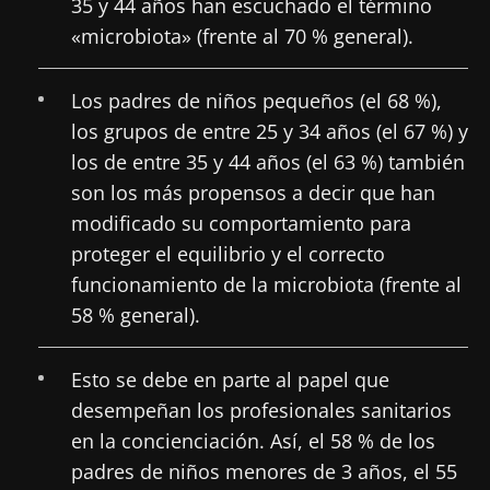
35 y 44 años han escuchado el término
"Microbiota Digest" y el "HCP Magazine" que
Me gustaría registrarme para recibir más
«microbiota» (frente al 70 % general).
le permitirá mantenerse informado sobre la
noticias de Biocodex
Redirección
microbiota.
He leído y acepto las
condiciones generales
Los padres de niños pequeños (el 68 %),
Está a punto de ser redirigido y de dejar
de uso y la
política de protección de datos
del
los grupos de entre 25 y 34 años (el 67 %) y
Biocodex Microbiota Institute
nuestro sitio web.
los de entre 35 y 44 años (el 63 %) también
* Campo obligatorio
son los más propensos a decir que han
Ser redirigido
modificado su comportamiento para
BMI 20-35
Me gustaría registrarme para recibir más
proteger el equilibrio y el correcto
Quedarse en el sitio web del Biocodex Microbiota
noticias de Biocodex
Descubrir
Institute
funcionamiento de la microbiota (frente al
He leído y acepto las
condiciones generales
58 % general).
de uso y la
política de protección de datos
del
Biocodex Microbiota Institute
Esto se debe en parte al papel que
desempeñan los profesionales sanitarios
* Campo obligatorio
en la concienciación. Así, el 58 % de los
BMI 20-35
padres de niños menores de 3 años, el 55
23/07/2026
16/07/2026
10/07/202