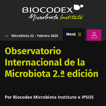
Pasar
al
contenido
principal
Menú
Microbiota 22 - Febrero 2025
Sobrescribir
enlaces
de
Observatorio
ayuda
a
Internacional de la
la
navegación
Microbiota 2.ª edición
Por Biocodex Microbiota Institute e IPSOS