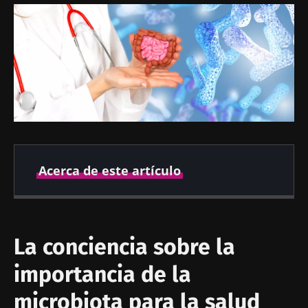
Acerca de este artículo
Fecha de
Fecha de
publicación
actualización
La conciencia sobre la
09 Abril 2025
09 Abril 2025
importancia de la
microbiota para la salud