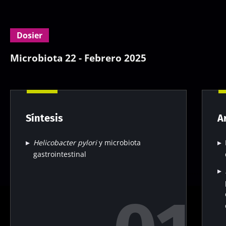
Dosier
Microbiota 22 - Febrero 2025
Síntesis
A
Helicobacter pylori
y microbiota
gastrointestinal