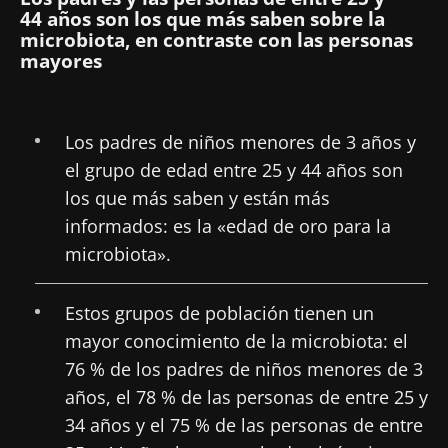
44 años son los que más saben sobre la
microbiota, en contraste con las personas
mayores
¡No se vaya tan rápido!
Los padres de niños menores de 3 años y
el grupo de edad entre 25 y 44 años son
Únase a la comunidad de la microbiota para
los que más saben y están más
profesionales sanitarios y reciba el
informados: es la «edad de oro para la
"Microbiota Digest" y el "HCP Magazine" que
microbiota».
le permitirá mantenerse informado sobre la
microbiota.
Estos grupos de población tienen un
Mantenerse informado
mayor conocimiento de la microbiota: el
76 % de los padres de niños menores de 3
años, el 78 % de las personas de entre 25 y
Únase a la comunidad de la microbiota para
34 años y el 75 % de las personas de entre
profesionales sanitarios y reciba el