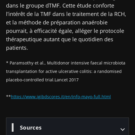
Magazine" pour rester au courant des
dans le groupe dTMF. Cette étude conforte
dernières actualités sur le microbiote.
l’intérêt de la TMF dans le traitement de la RCH,
Se tenir informé
et la méthode de préparation anaérobie
pourrait, à efficacité égale, alléger le protocole
Rejoignez la communauté Microbiota des
thérapeutique autant que le quotidien des
professionnels de santé et des chercheurs et
patients.
recevez le "Microbiota Digest" et le "HCP
Je souhaite m'inscrire afin de recevoir
* Paramsothy et al., Multidonor intensive faecal microbiota
Magazine" pour rester au courant des
d'autres actualités de Biocodex
Redirection
transplantation for active ulcerative colitis: a randomised
dernières actualités sur le microbiote.
J’ai lu et accepte les
CGU
et la
politique de
placebo-controlled trial.Lancet 2017
Vous êtes sur le point d'être redirigé et de
protection des données
du Biocodex
Microbiota Institute
quitter notre site web
**
https://www.igibdscores.it/en/info-mayo-full.html
* Champs obligatoires
Être redirigé
BMI 20-35
Je souhaite m'inscrire afin de recevoir
Rester sur le site Web du Biocodex Microbiota
d'autres actualités de Biocodex
Sources
Découvrir
Institute