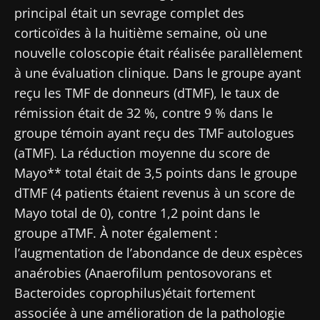
principal était un sevrage complet des
corticoïdes à la huitième semaine, où une
nouvelle coloscopie était réalisée parallèlement
à une évaluation clinique. Dans le groupe ayant
reçu les TMF de donneurs (dTMF), le taux de
rémission était de 32 %, contre 9 % dans le
groupe témoin ayant reçu des TMF autologues
(aTMF). La réduction moyenne du score de
Mayo** total était de 3,5 points dans le groupe
dTMF (4 patients étaient revenus à un score de
Mayo total de 0), contre 1,2 point dans le
Ne partez pas si vite !
groupe aTMF. À noter également :
l’augmentation de l’abondance de deux espèces
Rejoignez la communauté Microbiota des
anaérobies (Anaerofilum pentosovorans et
professionnels de santé et des chercheurs et
Bacteroides coprophilus)était fortement
recevez le "Microbiota Digest" et le "HCP
associée à une amélioration de la pathologie