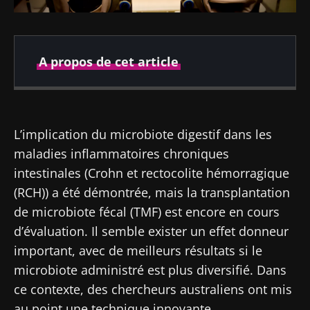
A propos de cet article
Publié le
Mis à jour le
05 mars 2019
17 juillet 2024
L’implication du microbiote digestif dans les
maladies inflammatoires chroniques
intestinales (Crohn et rectocolite hémorragique
(RCH)) a été démontrée, mais la transplantation
de microbiote fécal (TMF) est encore en cours
d’évaluation. Il semble exister un effet donneur
important, avec de meilleurs résultats si le
microbiote administré est plus diversifié. Dans
ce contexte, des chercheurs australiens ont mis
au point une technique innovante.