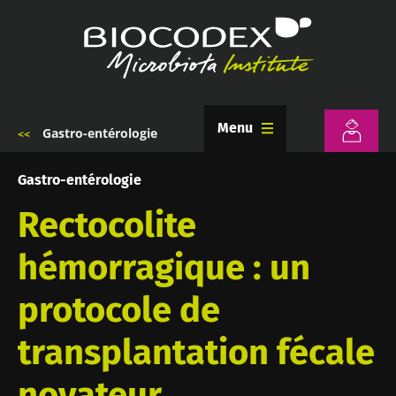
Aller
au
contenu
principal
Menu
Gastro-entérologie
Fil
d'Ariane
Gastro-entérologie
Rectocolite
hémorragique : un
protocole de
transplantation fécale
novateur