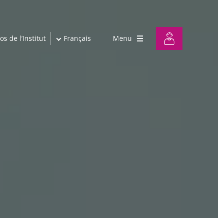
s de l’Institut
Français
Menu