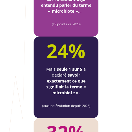
entendu parler du terme
« microbiote »
...
(+9 points
vs.
2023)
24%
Mais
seule 1 sur 5
a
déclaré
savoir
exactement ce que
signifiait le terme «
microbiote ».
(Aucune évolution depuis 2025)