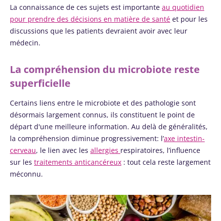
laitières
La connaissance de ces sujets est importante
au quotidien
l'évolution
ont un
de la maladie
pour prendre des décisions en matière de santé
et pour les
point
?
discussions que les patients devraient avoir avec leur
commun :
elles
médecin.
chou...
La compréhension du microbiote reste
En savoir
plus
superficielle
Certains liens entre le microbiote et des pathologie sont
désormais largement connus, ils constituent le point de
départ d'une meilleure information. Au delà de généralités,
la compréhension diminue progressivement: l’
axe intestin-
cerveau
, le lien avec les
allergies
respiratoires, l’influence
sur les
traitements anticancéreux
: tout cela reste largement
méconnu.