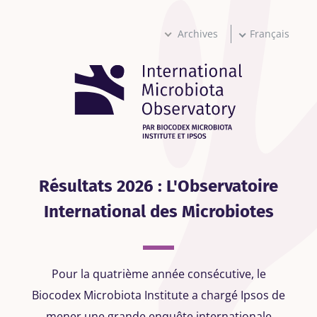
Aller
au
contenu
Archives
Français
principal
Résultats 2026 : L'Observatoire
International des Microbiotes
Pour la quatrième année consécutive, le
Biocodex Microbiota Institute a chargé Ipsos de
mener une grande enquête internationale