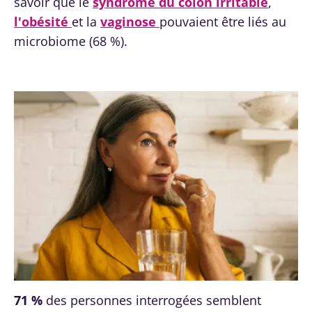
savoir que le
syndrome du côlon irritable
,
l'obésité
et la
vaginose
pouvaient être liés au
microbiome (68 %).
71 %
des personnes interrogées semblent